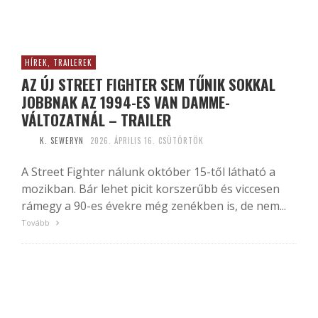
HÍREK, TRAILEREK
AZ ÚJ STREET FIGHTER SEM TŰNIK SOKKAL
JOBBNAK AZ 1994-ES VAN DAMME-
VÁLTOZATNÁL – TRAILER
K. SEWERYN
2026. ÁPRILIS 16. CSÜTÖRTÖK
A Street Fighter nálunk október 15-től látható a
mozikban. Bár lehet picit korszerűbb és viccesen
rámegy a 90-es évekre még zenékben is, de nem...
Tovább