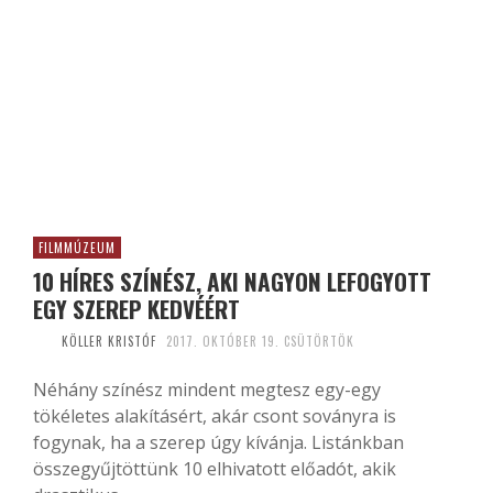
FILMMÚZEUM
10 HÍRES SZÍNÉSZ, AKI NAGYON LEFOGYOTT
EGY SZEREP KEDVÉÉRT
KÖLLER KRISTÓF
2017. OKTÓBER 19. CSÜTÖRTÖK
Néhány színész mindent megtesz egy-egy
tökéletes alakításért, akár csont soványra is
fogynak, ha a szerep úgy kívánja. Listánkban
összegyűjtöttünk 10 elhivatott előadót, akik