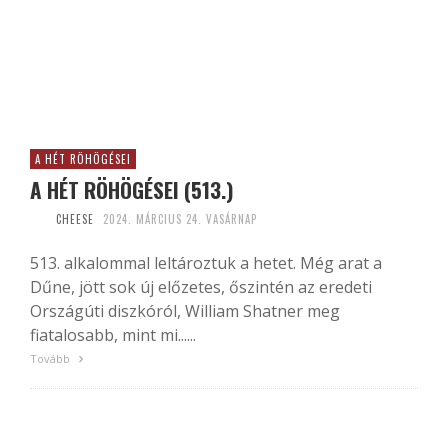
A HÉT RÖHÖGÉSEI
A HÉT RÖHÖGÉSEI (513.)
CHEESE
2024. MÁRCIUS 24. VASÁRNAP
513. alkalommal leltároztuk a hetet. Még arat a
Dűne, jött sok új előzetes, őszintén az eredeti
Országúti diszkóról, William Shatner meg
fiatalosabb, mint mi......
Tovább