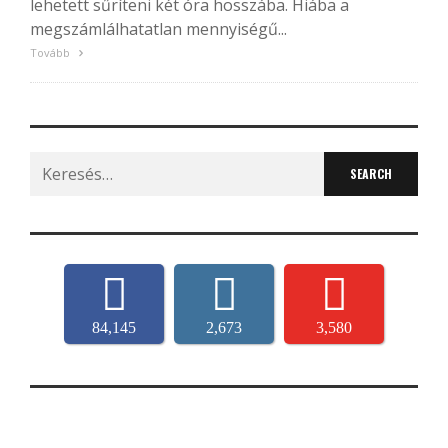
lehetett sűríteni két óra hosszába. Hiába a
megszámlálhatatlan mennyiségű...
Tovább
Search
for:
84,145
2,673
3,580