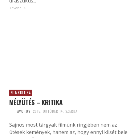
drasztikus...
Tovább
FILMKRITIKA
MÉLYÜTÉS – KRITIKA
AVOROS
2015. OKTÓBER 14. SZERDA
Sajnos most tárgyalt filmünk ringjében nem az
ütések kemények, hanem az, hogy ennyi klisét bele