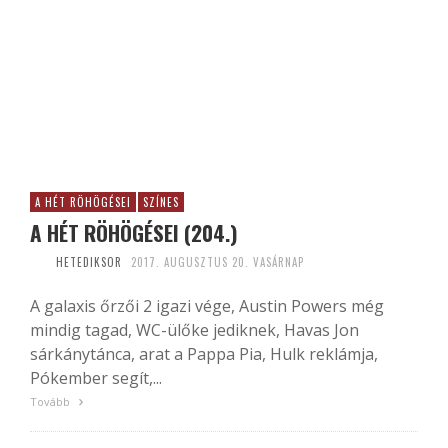
A HÉT RÖHÖGÉSEI
SZÍNES
A HÉT RÖHÖGÉSEI (204.)
HETEDIKSOR
2017. AUGUSZTUS 20. VASÁRNAP
A galaxis őrzői 2 igazi vége, Austin Powers még
mindig tagad, WC-ülőke jediknek, Havas Jon
sárkánytánca, arat a Pappa Pia, Hulk reklámja,
Pókember segít,...
Tovább