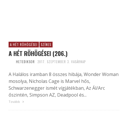
A HÉT RÖHÖGÉSEI
SZÍNES
A HÉT RÖHÖGÉSEI (206.)
HETEDIKSOR
2017. SZEPTEMBER 3. VASÁRNAP
A Halálos iramban 8 összes hibája, Wonder Woman
mosolya, Nicholas Cage is Marvel hős,
Schwarzenegger ismét vígjátékban, Az Ál/Arc
őszintén, Simpson AZ, Deadpool és...
Tovább