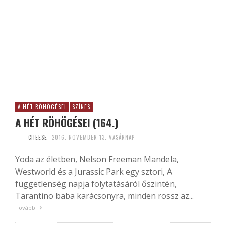
A HÉT RÖHÖGÉSEI
SZÍNES
A HÉT RÖHÖGÉSEI (164.)
CHEESE
2016. NOVEMBER 13. VASÁRNAP
Yoda az életben, Nelson Freeman Mandela,
Westworld és a Jurassic Park egy sztori, A
függetlenség napja folytatásáról őszintén,
Tarantino baba karácsonyra, minden rossz az...
Tovább