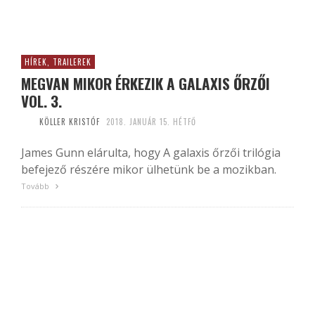
HÍREK, TRAILEREK
MEGVAN MIKOR ÉRKEZIK A GALAXIS ŐRZŐI
VOL. 3.
KÖLLER KRISTÓF
2018. JANUÁR 15. HÉTFŐ
James Gunn elárulta, hogy A galaxis őrzői trilógia
befejező részére mikor ülhetünk be a mozikban.
Tovább