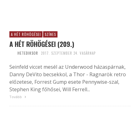
A HÉT RÖHÖGÉSEI
SZÍNES
A HÉT RÖHÖGÉSEI (209.)
HETEDIKSOR
2017. SZEPTEMBER 24. VASÁRNAP
Seinfeld viccet mesél az Underwood házaspárnak,
Danny DeVito becsekkol, a Thor - Ragnarök retro
előzetese, Forrest Gump esete Pennywise-szal,
Stephen King főhősei, Will Ferrell...
Tovább