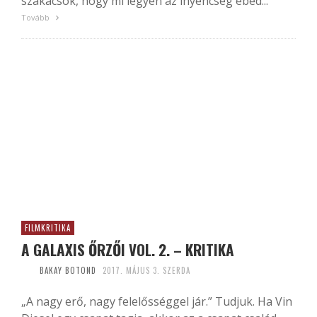
szakácsok, hogy mi legyen az ínyencség ebéd...
Tovább
FILMKRITIKA
A GALAXIS ŐRZŐI VOL. 2. – KRITIKA
BAKAY BOTOND
2017. MÁJUS 3. SZERDA
„A nagy erő, nagy felelősséggel jár.” Tudjuk. Ha Vin