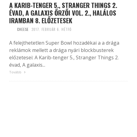
A KARIB-TENGER 5., STRANGER THINGS 2.
ÉVAD, A GALAXIS ŐRZŐI VOL. 2., HALÁLOS
IRAMBAN 8. ELŐZETESEK
CHEESE
2017. FEBRUÁR 6. HÉTFŐ
A felejthetetlen Super Bowl hozadékai a a drága
reklámok mellett a drága nyári blockbusterek
előzetesei: A Karib-tenger 5., Stranger Things 2.
évad, A galaxis...
Tovább