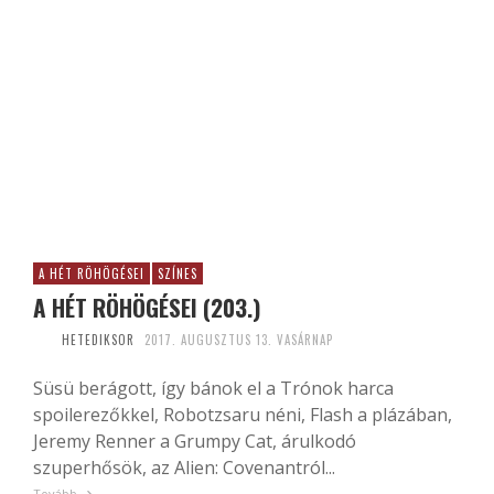
A HÉT RÖHÖGÉSEI
SZÍNES
A HÉT RÖHÖGÉSEI (203.)
HETEDIKSOR
2017. AUGUSZTUS 13. VASÁRNAP
Süsü berágott, így bánok el a Trónok harca
spoilerezőkkel, Robotzsaru néni, Flash a plázában,
Jeremy Renner a Grumpy Cat, árulkodó
szuperhősök, az Alien: Covenantról...
Tovább