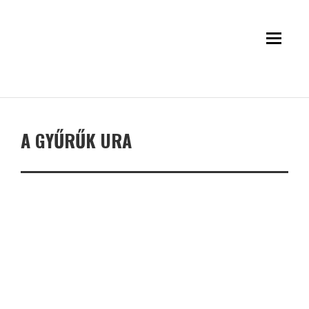
A GYŰRŰK URA