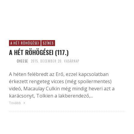
A HÉT RÖHÖGÉSEI
SZÍNES
A HÉT RÖHÖGÉSEI (117.)
CHEESE
2015. DECEMBER 20. VASÁRNAP
A héten felébredt az Erő, ezzel kapcsolatban
érkezett rengeteg vicces (még spoilermentes)
videó, Macaulay Culkin még mindig heveri azt a
karácsonyt, Tolkien a lakberendező,...
Tovább