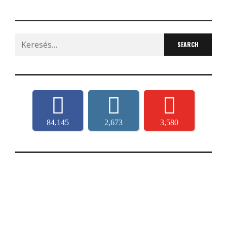
Search
for:
84,145
2,673
3,580