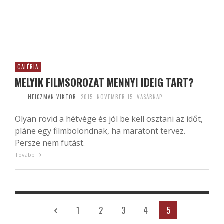
GALÉRIA
MELYIK FILMSOROZAT MENNYI IDEIG TART?
HEICZMAN VIKTOR
2015. NOVEMBER 15. VASÁRNAP
Olyan rövid a hétvége és jól be kell osztani az időt,
pláne egy filmbolondnak, ha maratont tervez.
Persze nem futást.
Tovább
1
2
3
4
5