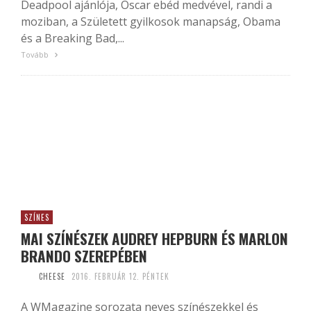
Deadpool ajánlója, Oscar ebéd medvével, randi a
moziban, a Született gyilkosok manapság, Obama
és a Breaking Bad,...
Tovább
SZÍNES
MAI SZÍNÉSZEK AUDREY HEPBURN ÉS MARLON
BRANDO SZEREPÉBEN
CHEESE
2016. FEBRUÁR 12. PÉNTEK
A WMagazine sorozata neves színészekkel és