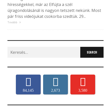
hírességekkel, már az Elfújta a szél
újragondolásánál is nagyon tetszett nekünk. Most
pár friss videójukat csokorba szedtük. 29...
Tovább
Search
for:
84,145
2,673
3,580