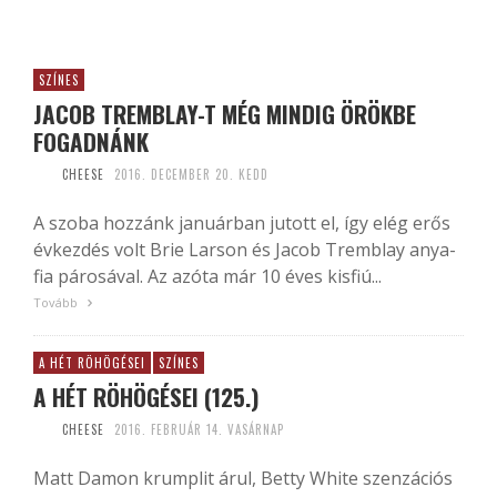
SZÍNES
JACOB TREMBLAY-T MÉG MINDIG ÖRÖKBE
FOGADNÁNK
CHEESE
2016. DECEMBER 20. KEDD
A szoba hozzánk januárban jutott el, így elég erős
évkezdés volt Brie Larson és Jacob Tremblay anya-
fia párosával. Az azóta már 10 éves kisfiú...
Tovább
A HÉT RÖHÖGÉSEI
SZÍNES
A HÉT RÖHÖGÉSEI (125.)
CHEESE
2016. FEBRUÁR 14. VASÁRNAP
Matt Damon krumplit árul, Betty White szenzációs