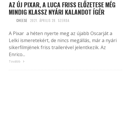
AZ ÚJ PIXAR, A LUCA FRISS ELŐZETESE MÉG
MINDIG KLASSZ NYÁRI KALANDOT ÍGÉR
CHEESE
2021. ÁPRILIS 28. SZERDA
A Pixar a héten nyerte meg az újabb Oscarját a
Lelki ismeretekért, de nincs megállás, már a nyári
sikerfilmjének friss trailerével jelentkezik. Az
Enrico...
Tovább