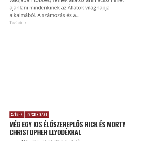
valójában többet) remek állatos animációs filmet
ajánlani mindenkinek az Állatok világnapja
alkalmából. A számozás és a...
Tovább
SZÍNES
TV/SOROZAT
MÉG EGY KIS ÉLŐSZEREPLŐS RICK ÉS MORTY
CHRISTOPHER LLYODÉKKAL