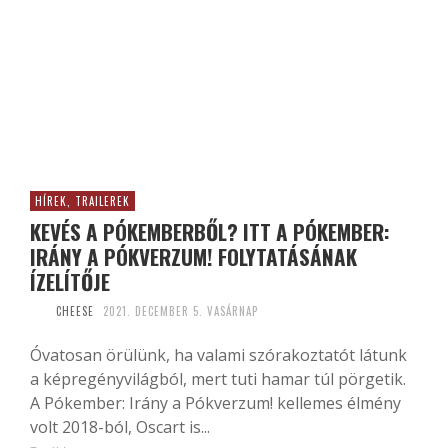
HÍREK, TRAILEREK
KEVÉS A PÓKEMBERBŐL? ITT A PÓKEMBER:
IRÁNY A PÓKVERZUM! FOLYTATÁSÁNAK
ÍZELÍTŐJE
CHEESE
2021. DECEMBER 5. VASÁRNAP
Óvatosan örülünk, ha valami szórakoztatót látunk
a képregényvilágból, mert tuti hamar túl pörgetik.
A Pókember: Irány a Pókverzum! kellemes élmény
volt 2018-ból, Oscart is...