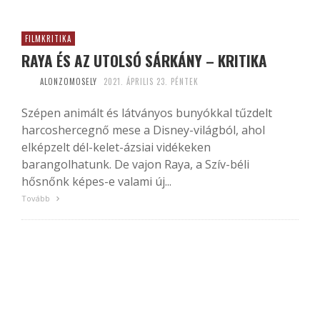
FILMKRITIKA
RAYA ÉS AZ UTOLSÓ SÁRKÁNY – KRITIKA
ALONZOMOSELY
2021. ÁPRILIS 23. PÉNTEK
Szépen animált és látványos bunyókkal tűzdelt
harcoshercegnő mese a Disney-világból, ahol
elképzelt dél-kelet-ázsiai vidékeken
barangolhatunk. De vajon Raya, a Szív-béli
hősnőnk képes-e valami új...
Tovább