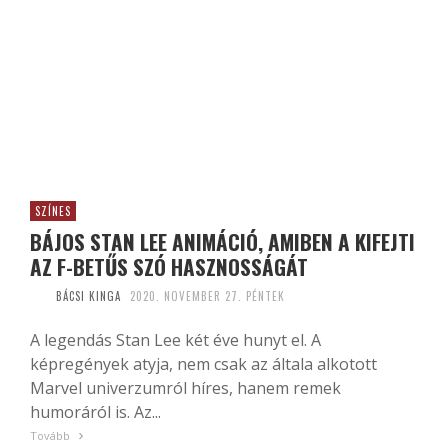
SZÍNES
BÁJOS STAN LEE ANIMÁCIÓ, AMIBEN A KIFEJTI
AZ F-BETŰS SZÓ HASZNOSSÁGÁT
BÁCSI KINGA
2020. NOVEMBER 27. PÉNTEK
A legendás Stan Lee két éve hunyt el. A
képregények atyja, nem csak az általa alkotott
Marvel univerzumról híres, hanem remek
humoráról is. Az...
Tovább