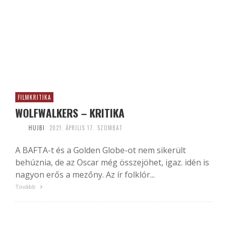
FILMKRITIKA
WOLFWALKERS – KRITIKA
HUJBI
2021. ÁPRILIS 17. SZOMBAT
A BAFTA-t és a Golden Globe-ot nem sikerült
behúznia, de az Oscar még összejöhet, igaz. idén is
nagyon erős a mezőny. Az ír folklór...
Tovább