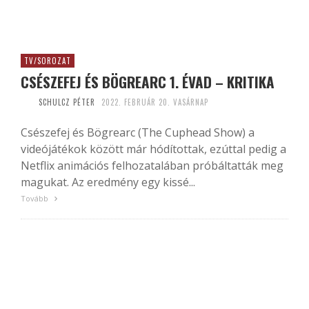
TV/SOROZAT
CSÉSZEFEJ ÉS BÖGREARC 1. ÉVAD – KRITIKA
SCHULCZ PÉTER
2022. FEBRUÁR 20. VASÁRNAP
Csészefej és Bögrearc (The Cuphead Show) a
videójátékok között már hódítottak, ezúttal pedig a
Netflix animációs felhozatalában próbáltatták meg
magukat. Az eredmény egy kissé...
Tovább