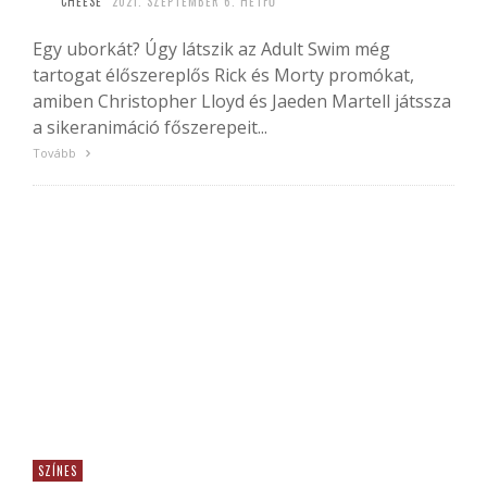
CHEESE
2021. SZEPTEMBER 6. HÉTFŐ
Egy uborkát? Úgy látszik az Adult Swim még
tartogat élőszereplős Rick és Morty promókat,
amiben Christopher Lloyd és Jaeden Martell játssza
a sikeranimáció főszerepeit...
Tovább
SZÍNES