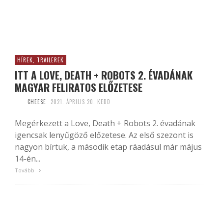
HÍREK, TRAILEREK
ITT A LOVE, DEATH + ROBOTS 2. ÉVADÁNAK
MAGYAR FELIRATOS ELŐZETESE
CHEESE
2021. ÁPRILIS 20. KEDD
Megérkezett a Love, Death + Robots 2. évadának
igencsak lenyűgöző előzetese. Az első szezont is
nagyon bírtuk, a második etap ráadásul már május
14-én...
Tovább