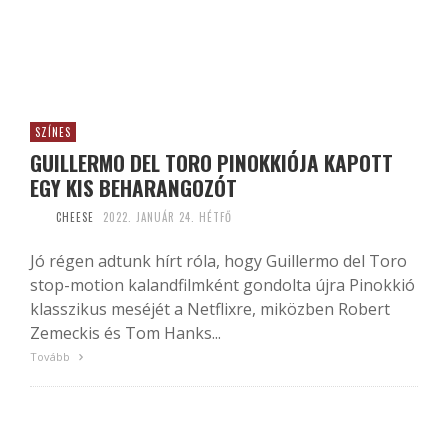
SZÍNES
GUILLERMO DEL TORO PINOKKIÓJA KAPOTT
EGY KIS BEHARANGOZÓT
CHEESE
2022. JANUÁR 24. HÉTFŐ
Jó régen adtunk hírt róla, hogy Guillermo del Toro
stop-motion kalandfilmként gondolta újra Pinokkió
klasszikus meséjét a Netflixre, miközben Robert
Zemeckis és Tom Hanks...
Tovább