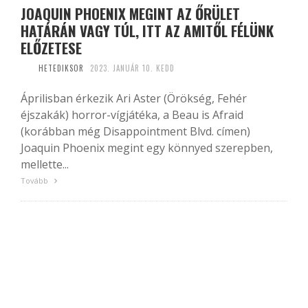
JOAQUIN PHOENIX MEGINT AZ ŐRÜLET
HATÁRÁN VAGY TÚL, ITT AZ AMITŐL FÉLÜNK
ELŐZETESE
HETEDIKSOR
2023. JANUÁR 10. KEDD
Áprilisban érkezik Ari Aster (Örökség, Fehér
éjszakák) horror-vígjátéka, a Beau is Afraid
(korábban még Disappointment Blvd. címen)
Joaquin Phoenix megint egy könnyed szerepben,
mellette...
Tovább