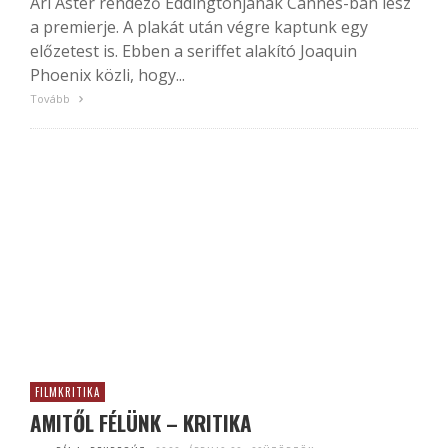
Ari Aster rendező Eddingtonjának Cannes-ban lesz
a premierje. A plakát után végre kaptunk egy
előzetest is. Ebben a seriffet alakító Joaquin
Phoenix közli, hogy...
Tovább
FILMKRITIKA
AMITŐL FÉLÜNK – KRITIKA