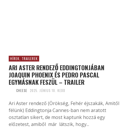
HÍREK, TRAILEREK
ARI ASTER RENDEZŐ EDDINGTONJÁBAN
JOAQUIN PHOENIX ÉS PEDRO PASCAL
EGYMÁSNAK FESZÜL – TRAILER
CHEESE
2025. JÚNIUS 10. KEDD
Ari Aster rendező (Örökség, Fehér éjszakák, Amitől
félünk) Eddingtonja Cannes-ban nem aratott
osztatlan sikert, de most kaptunk hozzá egy
előzetest, amiből már látszik, hogy...