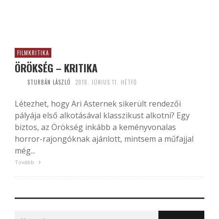
FILMKRITIKA
ÖRÖKSÉG – KRITIKA
STURBÁN LÁSZLÓ
2018. JÚNIUS 11. HÉTFŐ
Létezhet, hogy Ari Asternek sikerült rendezői
pályája első alkotásával klasszikust alkotni? Egy
biztos, az Örökség inkább a keményvonalas
horror-rajongóknak ajánlott, mintsem a műfajjal
még...
Tovább
Search