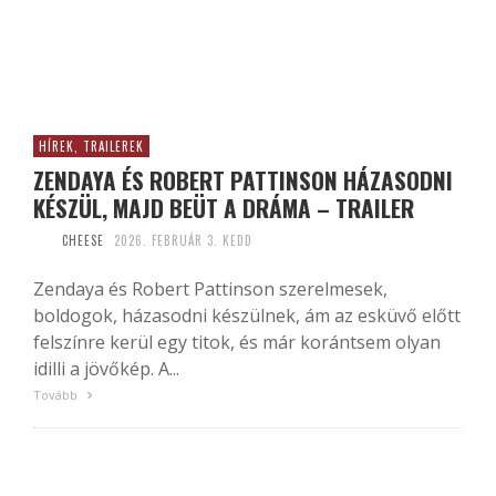
HÍREK, TRAILEREK
ZENDAYA ÉS ROBERT PATTINSON HÁZASODNI
KÉSZÜL, MAJD BEÜT A DRÁMA – TRAILER
CHEESE
2026. FEBRUÁR 3. KEDD
Zendaya és Robert Pattinson szerelmesek,
boldogok, házasodni készülnek, ám az esküvő előtt
felszínre kerül egy titok, és már korántsem olyan
idilli a jövőkép. A...
Tovább