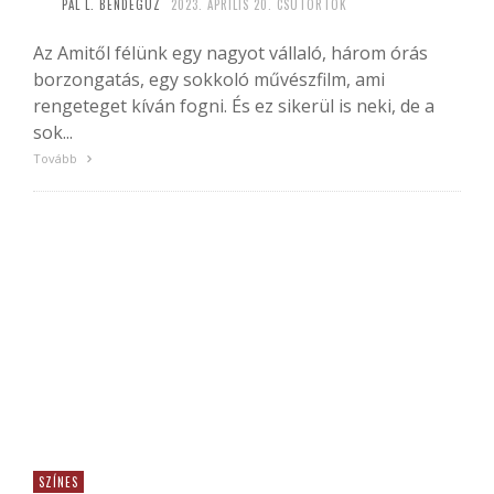
PÁL L. BENDEGÚZ
2023. ÁPRILIS 20. CSÜTÖRTÖK
Az Amitől félünk egy nagyot vállaló, három órás
borzongatás, egy sokkoló művészfilm, ami
rengeteget kíván fogni. És ez sikerül is neki, de a
sok...
Tovább
SZÍNES