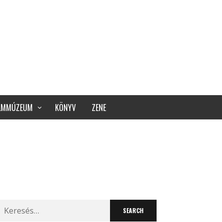
ILMMÚZEUM
KÖNYV
ZENE
Search
for: