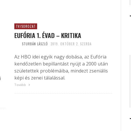
TV/SOROZAT
EUFÓRIA 1. ÉVAD – KRITIKA
STURBÁN LÁSZLÓ
2019. OKTÓBER 2. SZERDA
Az HBO idei egyik nagy dobása, az Eufória
kendőzetlen bepillantást nyújt a 2000 után
születettek problémáiba, mindezt zseniális
képi és zenei tálalással.
i
Tovább