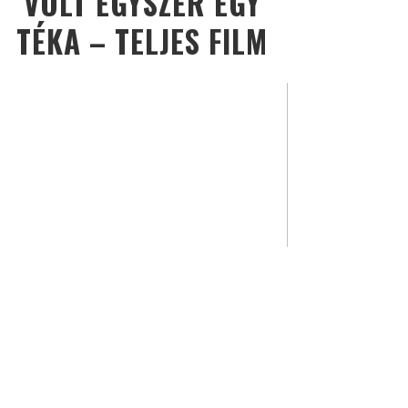
VOLT EGYSZER EGY
TÉKA – TELJES FILM