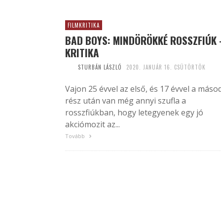
FILMKRITIKA
BAD BOYS: MINDÖRÖKKÉ ROSSZFIÚK 
KRITIKA
STURBÁN LÁSZLÓ
2020. JANUÁR 16. CSÜTÖRTÖK
Vajon 25 évvel az első, és 17 évvel a máso
rész után van még annyi szufla a
rosszfiúkban, hogy letegyenek egy jó
akciómozit az...
Tovább