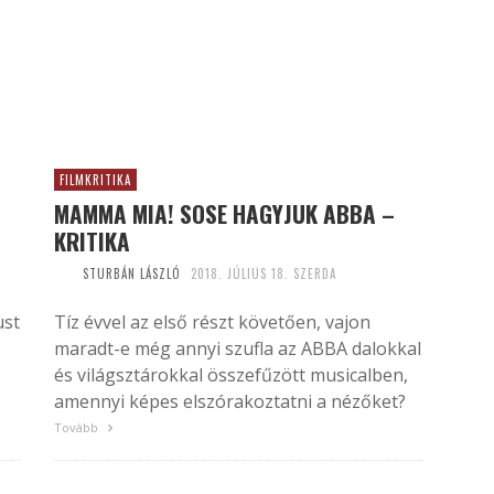
FILMKRITIKA
MAMMA MIA! SOSE HAGYJUK ABBA –
KRITIKA
STURBÁN LÁSZLÓ
2018. JÚLIUS 18. SZERDA
ust
Tíz évvel az első részt követően, vajon
maradt-e még annyi szufla az ABBA dalokkal
és világsztárokkal összefűzött musicalben,
amennyi képes elszórakoztatni a nézőket?
Tovább