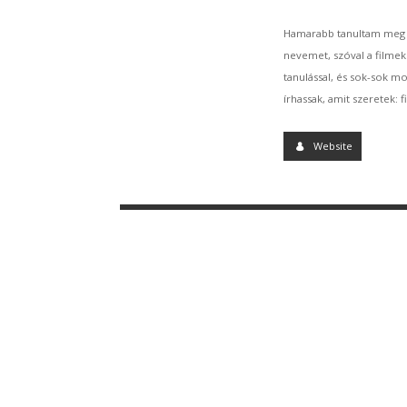
Hamarabb tanultam meg ki 
nevemet, szóval a filmek
tanulással, és sok-sok m
írhassak, amit szeretek:
Website