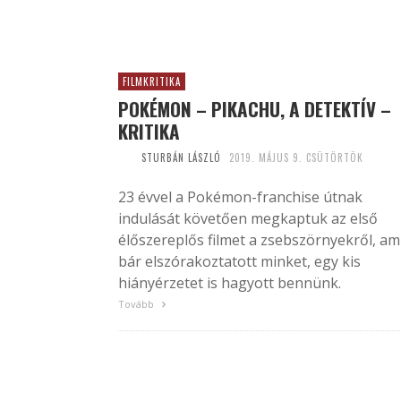
FILMKRITIKA
POKÉMON – PIKACHU, A DETEKTÍV –
KRITIKA
STURBÁN LÁSZLÓ
2019. MÁJUS 9. CSÜTÖRTÖK
23 évvel a Pokémon-franchise útnak
indulását követően megkaptuk az első
élőszereplős filmet a zsebszörnyekről, am
bár elszórakoztatott minket, egy kis
hiányérzetet is hagyott bennünk.
Tovább