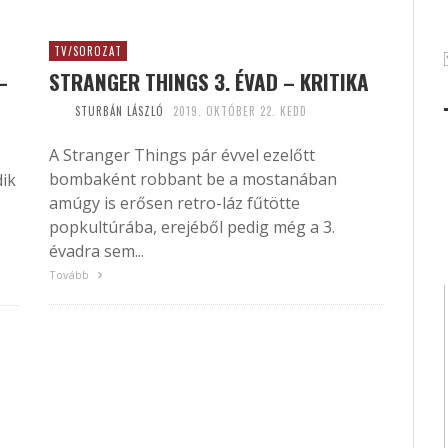
TV/SOROZAT
–
STRANGER THINGS 3. ÉVAD – KRITIKA
STURBÁN LÁSZLÓ
2019. OKTÓBER 22. KEDD
A Stranger Things pár évvel ezelőtt
bombaként robbant be a mostanában
dik
amúgy is erősen retro-láz fűtötte
popkultúrába, erejéből pedig még a 3.
évadra sem...
Tovább