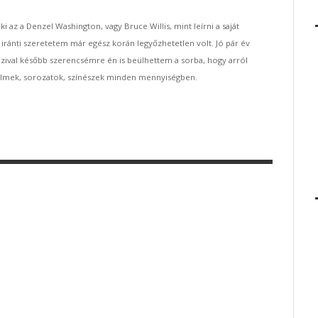
az a Denzel Washington, vagy Bruce Willis, mint leírni a saját
 iránti szeretetem már egész korán legyőzhetetlen volt. Jó pár év
ozival később szerencsémre én is beülhettem a sorba, hogy arról
 filmek, sorozatok, színészek minden mennyiségben.