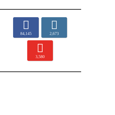
84,145
2,673
3,580