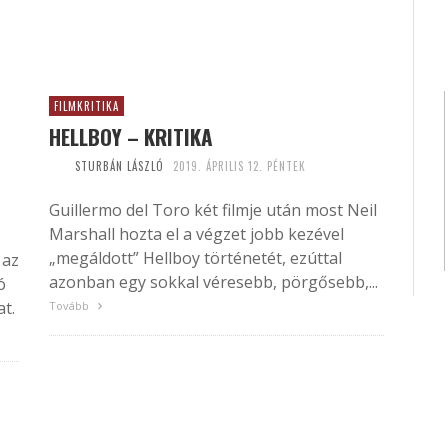
FILMKRITIKA
HELLBOY – KRITIKA
STURBÁN LÁSZLÓ
2019. ÁPRILIS 12. PÉNTEK
Guillermo del Toro két filmje után most Neil
Marshall hozta el a végzet jobb kezével
„megáldott” Hellboy történetét, ezúttal
 az
azonban egy sokkal véresebb, pörgősebb,...
ó
t.
Tovább