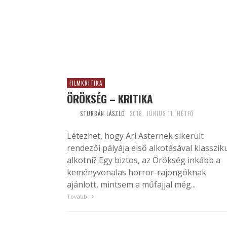
FILMKRITIKA
ÖRÖKSÉG – KRITIKA
STURBÁN LÁSZLÓ
2018. JÚNIUS 11. HÉTFŐ
Létezhet, hogy Ari Asternek sikerült
rendezői pályája első alkotásával klasszik
alkotni? Egy biztos, az Örökség inkább a
keményvonalas horror-rajongóknak
ajánlott, mintsem a műfajjal még...
Tovább