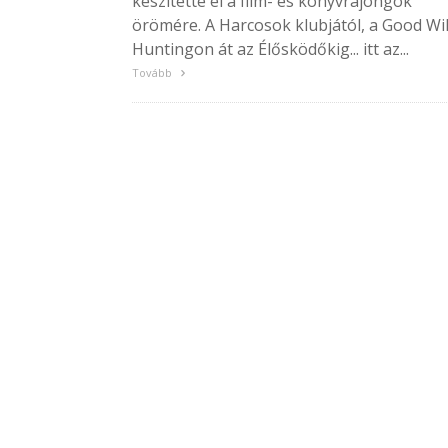
készítette el a film- és könyvrajongók
örömére. A Harcosok klubjától, a Good Wil
Huntingon át az Élősködőkig... itt az...
Tovább