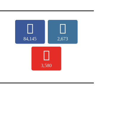
84,145
2,673
3,580