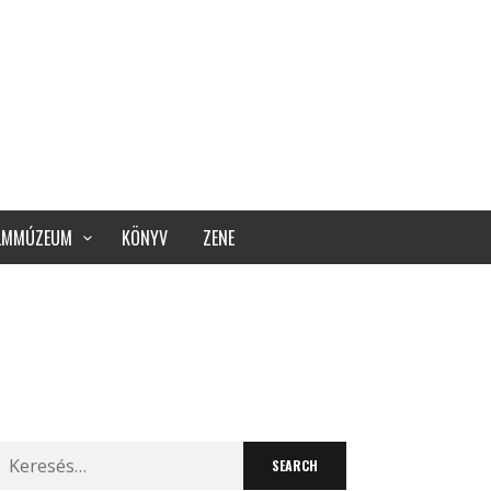
ILMMÚZEUM
KÖNYV
ZENE
Search
for: