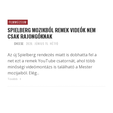
FILMMÚZEUM
SPIELBERG MOZIKBÓL REMEK VIDEÓK NEM
CSAK RAJONGÓKNAK
CHEESE
2026. JÚNIUS 15. HÉTFŐ
Az új Spielberg rendezés miatt is dobhatta fel a
net ezt a remek YouTube csatornát, ahol több
minőségi videómontázs is található a Mester
mozijaiból. Elég...
Tovább