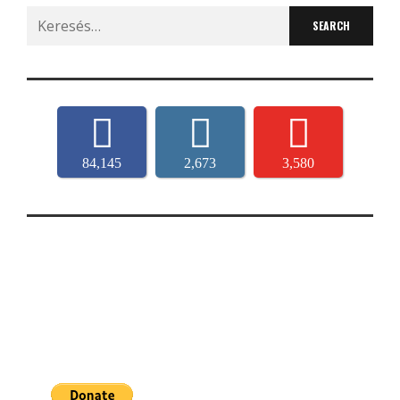
Search
for:
84,145
2,673
3,580