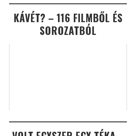
KÁVÉT? – 116 FILMBŐL ÉS
SOROZATBÓL
VOLT EGYSZER EGY TÉKA –