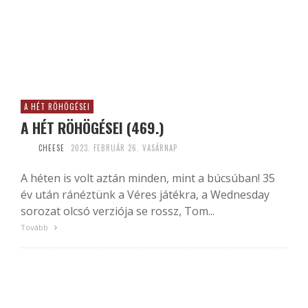
A HÉT RÖHÖGÉSEI
A HÉT RÖHÖGÉSEI (469.)
CHEESE
2023. FEBRUÁR 26. VASÁRNAP
A héten is volt aztán minden, mint a búcsúban! 35
év után ránéztünk a Véres játékra, a Wednesday
sorozat olcsó verziója se rossz, Tom...
Tovább