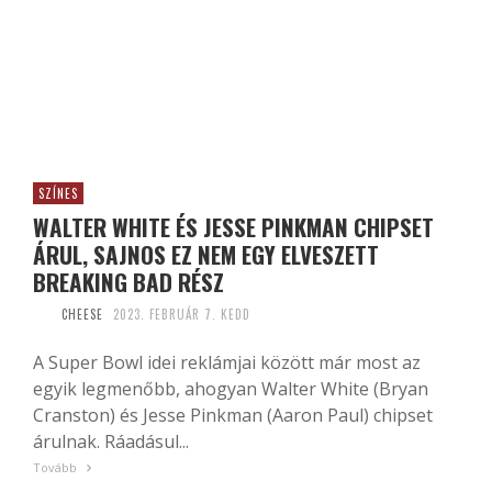
SZÍNES
WALTER WHITE ÉS JESSE PINKMAN CHIPSET
ÁRUL, SAJNOS EZ NEM EGY ELVESZETT
BREAKING BAD RÉSZ
CHEESE
2023. FEBRUÁR 7. KEDD
A Super Bowl idei reklámjai között már most az
egyik legmenőbb, ahogyan Walter White (Bryan
Cranston) és Jesse Pinkman (Aaron Paul) chipset
árulnak. Ráadásul...
Tovább