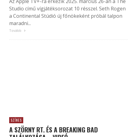
Az Apple TV+-ra érkezik 2025. március 26-án a The
Studio című vígjátéksorozat 10 résszel. Seth Rogen
a Continental Stúdió új főnökeként próbál talpon
maradni...
Tovább
SZÍNES
A SZÖRNY RT. ÉS A BREAKING BAD