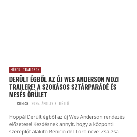
HÍREK, TRAILEREK
DERÜLT ÉGBŐL AZ ÚJ WES ANDERSON MOZI
TRAILERE! A SZOKÁSOS SZTÁRPARÁDÉ ÉS
MESÉS ŐRÜLET
CHEESE
2025. ÁPRILIS 7. HÉTFŐ
Hoppá! Derült égből az új Wes Anderson rendezés
előzetese! Kezdésnek annyit, hogy a központi
szereplőt alakító Benicio del Toro neve: Zsa-zsa