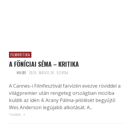
FILMKRITIKA
A FÖNÍCIAI SÉMA – KRITIKA
HUJBI
2025. MÁJUS 28. SZERDA
A Cannes-i Filmfesztivál farvízén evezve röviddel a
világpremier után rengeteg országban moziba
küldik az idén 4. Arany Pálma-jelölését begyűjtő
Wes Anderson legújabb alkotását. A...
Tovább