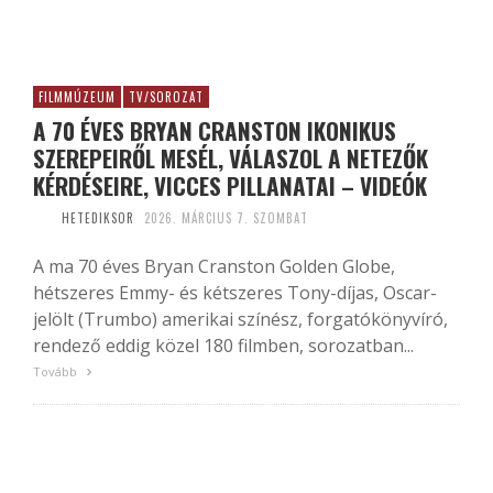
FILMMÚZEUM
TV/SOROZAT
A 70 ÉVES BRYAN CRANSTON IKONIKUS
SZEREPEIRŐL MESÉL, VÁLASZOL A NETEZŐK
KÉRDÉSEIRE, VICCES PILLANATAI – VIDEÓK
HETEDIKSOR
2026. MÁRCIUS 7. SZOMBAT
A ma 70 éves Bryan Cranston Golden Globe,
hétszeres Emmy- és kétszeres Tony-díjas, Oscar-
jelölt (Trumbo) amerikai színész, forgatókönyvíró,
rendező eddig közel 180 filmben, sorozatban...
Tovább