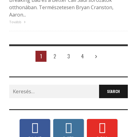
Breaking Bad és a Better Call Saul sorozatok
otthonában. Természetesen Bryan Cranston,
Aaron...
Tovább
1
2
3
4
Search
for: