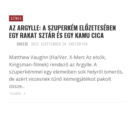
SZÍNES
AZ ARGYLLE: A SZUPERKÉM ELŐZETESÉBEN
EGY RAKAT SZTÁR ÉS EGY KAMU CICA
CHEESE
2023. SZEPTEMBER 28. CSÜTÖRTÖK
Matthew Vaughn (Ha/Ver, X-Men: Az elsők,
Kingsman-filmek) rendező az Argylle: A
szuperkémmel egy elemeiben sok helyről ismerős,
de azért viccesnek tűnő kémvígjátékot pakolt
össze...
Tovább