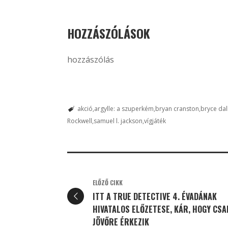
HOZZÁSZÓLÁSOK
hozzászólás
akció
argylle: a szuperkém
bryan cranston
bryce da
Rockwell
samuel l. jackson
vígjáték
ELŐZŐ CIKK
ITT A TRUE DETECTIVE 4. ÉVADÁNAK
HIVATALOS ELŐZETESE, KÁR, HOGY CSA
JÖVŐRE ÉRKEZIK