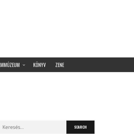
ILMMÚZEUM
KÖNYV
ZENE
Search
for: