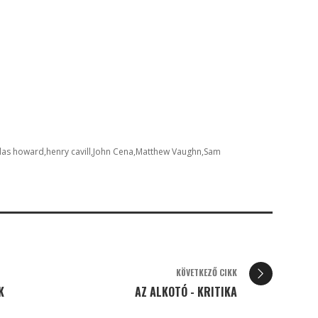
llas howard
henry cavill
John Cena
Matthew Vaughn
Sam
KÖVETKEZŐ CIKK
K
AZ ALKOTÓ - KRITIKA