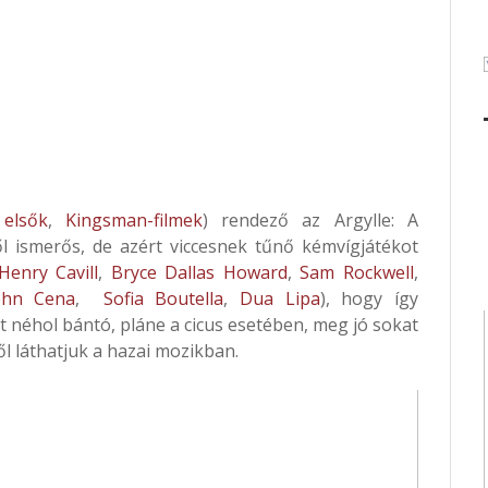
elsők
,
Kingsman-filmek
) rendező az Argylle: A
 ismerős, de azért viccesnek tűnő kémvígjátékot
Henry Cavill
,
Bryce Dallas Howard
,
Sam Rockwell
,
ohn Cena
,
Sofia Boutella
,
Dua Lipa
), hogy így
 néhol bántó, pláne a cicus esetében, meg jó sokat
től láthatjuk a hazai mozikban.