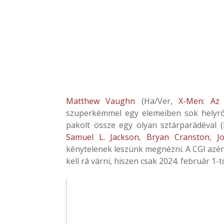
Matthew Vaughn
(Ha/Ver,
X-Men: Az 
szuperkémmel egy elemeiben sok helyről
pakolt össze egy olyan sztárparádéval (
Samuel L. Jackson
,
Bryan Cranston
,
J
kénytelenek leszünk megnézni. A CGI azért
kell rá várni, hiszen csak 2024. február 1-