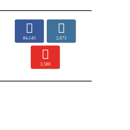
84,145
2,673
3,580