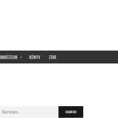
ILMMÚZEUM
KÖNYV
ZENE
Search
for: