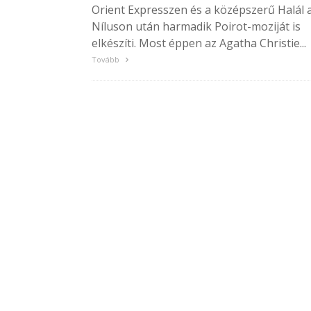
Orient Expresszen és a középszerű Halál 
Níluson után harmadik Poirot-moziját is
elkészíti. Most éppen az Agatha Christie...
Tovább