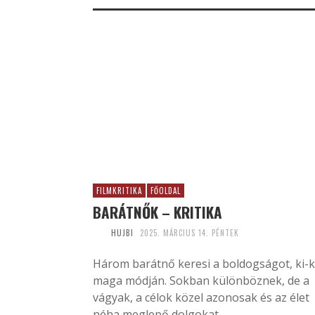
FILMKRITIKA
FŐOLDAL
BARÁTNŐK – KRITIKA
HUJBI
2025. MÁRCIUS 14. PÉNTEK
Három barátnő keresi a boldogságot, ki-k
maga módján. Sokban különböznek, de a
vágyak, a célok közel azonosak és az élet
néha meglepő dolgokat...