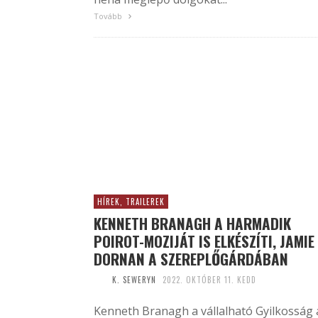
Tovább
HÍREK, TRAILEREK
KENNETH BRANAGH A HARMADIK
POIROT-MOZIJÁT IS ELKÉSZÍTI, JAMIE
DORNAN A SZEREPLŐGÁRDÁBAN
K. SEWERYN
2022. OKTÓBER 11. KEDD
Kenneth Branagh a vállalható Gyilkosság 