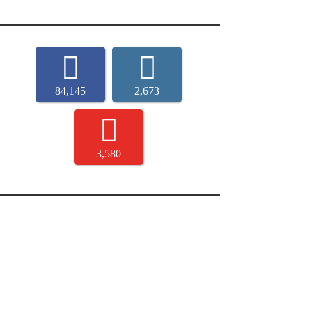
84,145
2,673
3,580