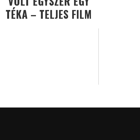
VOLT EGYSZER EGY
TÉKA – TELJES FILM