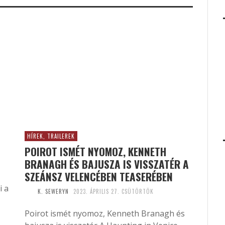
HÍREK, TRAILEREK
POIROT ISMÉT NYOMOZ, KENNETH
BRANAGH ÉS BAJUSZA IS VISSZATÉR A
SZEÁNSZ VELENCÉBEN TEASERÉBEN
i a
K. SEWERYN
2023. ÁPRILIS 27. CSÜTÖRTÖK
Poirot ismét nyomoz, Kenneth Branagh és