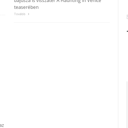
bajusza is visszatér A Haunting in Venice
teaserében
Tovább
az