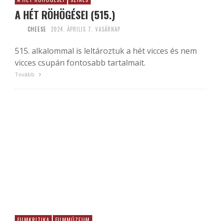
A HÉT RÖHÖGÉSEI (515.)
CHEESE
2024. ÁPRILIS 7. VASÁRNAP
515. alkalommal is leltároztuk a hét vicces és nem
vicces csupán fontosabb tartalmait.
Tovább
FILMKRITIKA
FILMMÚZEUM