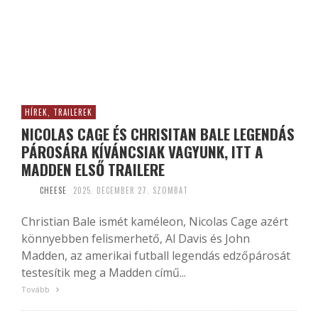
HÍREK, TRAILEREK
NICOLAS CAGE ÉS CHRISITAN BALE LEGENDÁS
PÁROSÁRA KÍVÁNCSIAK VAGYUNK, ITT A
MADDEN ELSŐ TRAILERE
CHEESE
2025. DECEMBER 27. SZOMBAT
Christian Bale ismét kaméleon, Nicolas Cage azért
könnyebben felismerhető, Al Davis és John
Madden, az amerikai futball legendás edzőpárosát
testesítik meg a Madden című...
Tovább