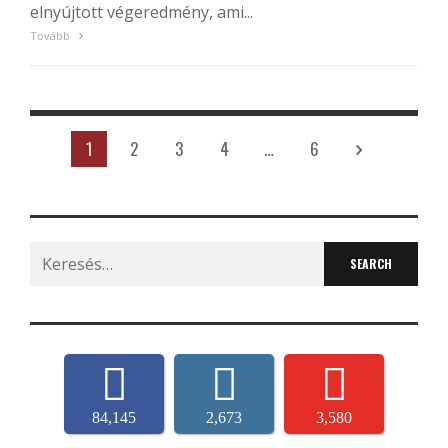
elnyújtott végeredmény, ami...
Tovább
1
2
3
4
…
6
Search
for:
84,145
2,673
3,580