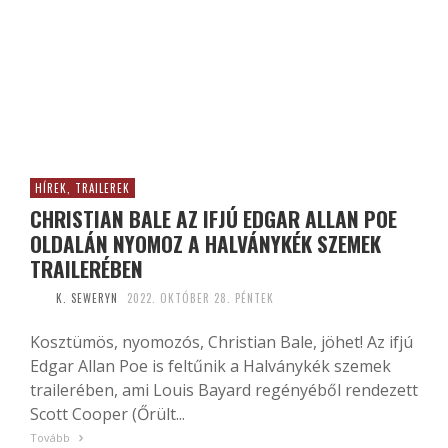
HÍREK, TRAILEREK
CHRISTIAN BALE AZ IFJÚ EDGAR ALLAN POE
OLDALÁN NYOMOZ A HALVÁNYKÉK SZEMEK
TRAILERÉBEN
K. SEWERYN
2022. OKTÓBER 28. PÉNTEK
Kosztümös, nyomozós, Christian Bale, jöhet! Az ifjú
Edgar Allan Poe is feltűnik a Halványkék szemek
trailerében, ami Louis Bayard regényéből rendezett
Scott Cooper (Őrült...
Tovább