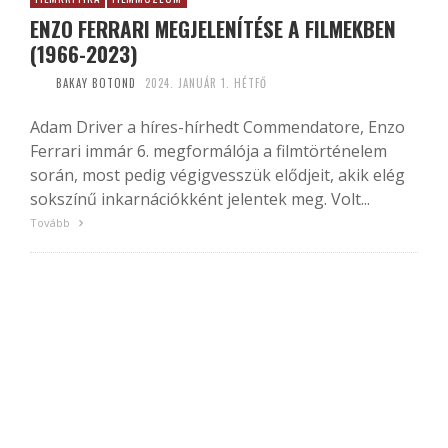
ENZO FERRARI MEGJELENÍTÉSE A FILMEKBEN
(1966-2023)
BAKAY BOTOND
2024. JANUÁR 1. HÉTFŐ
Adam Driver a híres-hírhedt Commendatore, Enzo
Ferrari immár 6. megformálója a filmtörténelem
során, most pedig végigvesszük elődjeit, akik elég
sokszínű inkarnációkként jelentek meg. Volt...
Tovább