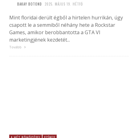
BAKAY BOTOND
2025. MÁJUS 19. HÉTFŐ
Mint floridai derült égből a hirtelen hurrikán, úgy
csapott le a semmiből néhány hete a Rockstar
Games, amikor berobbantotta a GTA VI
marketingjének kezdetét...
Tovább
A HÉT RÖHÖGÉSEI
SZÍNES