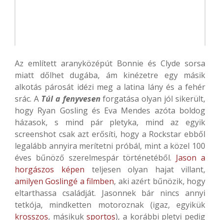
Az említett aranyközépút Bonnie és Clyde sorsa
miatt dőlhet dugába, ám kinézetre egy másik
alkotás párosát idézi meg a latina lány és a fehér
srác. A
Túl a fenyvesen
forgatása olyan jól sikerült,
hogy Ryan Gosling és Eva Mendes azóta boldog
házasok, s mind pár pletyka, mind az egyik
screenshot csak azt erősíti, hogy a Rockstar ebből
legalább annyira merítetni próbál, mint a közel 100
éves bűnöző szerelmespár történetéből.
Jason a
horgászos képen
teljesen olyan hajat villant,
amilyen Goslingé a filmben
, aki azért bűnözik, hogy
eltarthassa családját. Jasonnek bár nincs annyi
tetkója, mindketten motoroznak (igaz, egyikük
krosszos
, másikuk
sportos
), a korábbi pletyi pedig