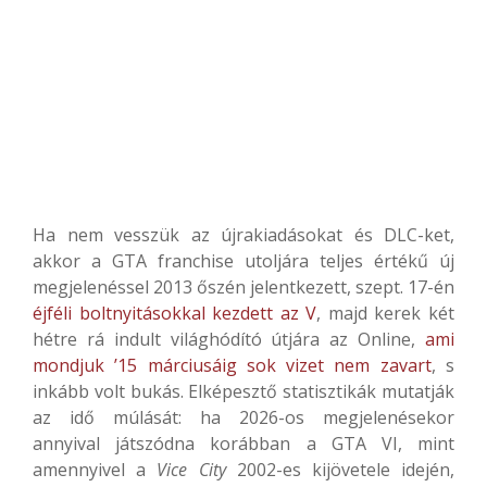
Ha nem vesszük az újrakiadásokat és DLC-ket,
akkor a GTA franchise utoljára teljes értékű új
megjelenéssel 2013 őszén jelentkezett, szept. 17-én
éjféli boltnyitásokkal kezdett az V
, majd kerek két
hétre rá indult világhódító útjára az Online,
ami
mondjuk ’15 márciusáig sok vizet nem zavart
, s
inkább volt bukás. Elképesztő statisztikák mutatják
az idő múlását: ha 2026-os megjelenésekor
annyival játszódna korábban a GTA VI, mint
amennyivel a
Vice City
2002-es kijövetele idején,