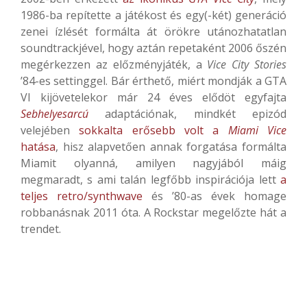
1986-ba repítette a játékost és egy(-két) generáció
zenei ízlését formálta át örökre utánozhatatlan
soundtrackjével, hogy aztán repetaként 2006 őszén
megérkezzen az előzményjáték, a
Vice City Stories
’84-es settinggel. Bár érthető, miért mondják a GTA
VI kijövetelekor már 24 éves elődöt egyfajta
Sebhelyesarcú
adaptációnak, mindkét epizód
velejében
sokkalta erősebb volt a
Miami Vice
hatása
, hisz alapvetően annak forgatása formálta
Miamit olyanná, amilyen nagyjából máig
megmaradt, s ami talán legfőbb inspirációja lett
a
teljes retro/synthwave
és ’80-as évek homage
robbanásnak 2011 óta. A Rockstar megelőzte hát a
trendet.