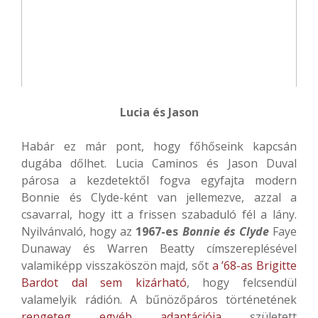
Lucia és Jason
Habár ez már pont, hogy főhőseink kapcsán
dugába dőlhet. Lucia Caminos és Jason Duval
párosa a kezdetektől fogva egyfajta modern
Bonnie és Clyde-ként van jellemezve, azzal a
csavarral, hogy itt a frissen szabaduló fél a lány.
Nyilvánvaló, hogy az
1967-es
Bonnie és Clyde
Faye
Dunaway és Warren Beatty címszereplésével
valamiképp visszaköszön majd, sőt
a ’68-as Brigitte
Bardot dal sem kizárható
, hogy felcsendül
valamelyik rádión. A bűnözőpáros történetének
rengeteg egyéb adaptációja
született