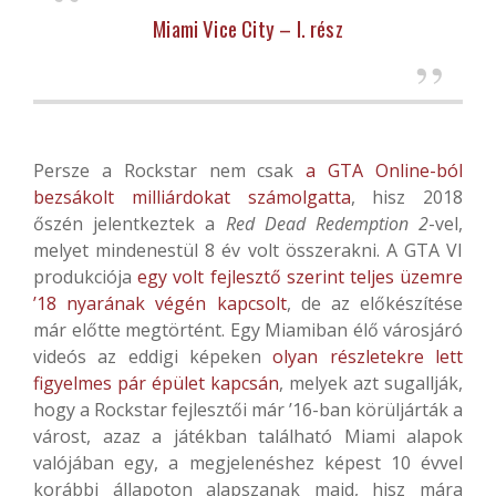
Miami Vice City – I. rész
Persze a Rockstar nem csak
a GTA Online-ból
bezsákolt milliárdokat számolgatta
, hisz 2018
őszén jelentkeztek a
Red Dead Redemption 2
-vel,
melyet mindenestül 8 év volt összerakni. A GTA VI
produkciója
egy volt fejlesztő szerint teljes üzemre
’18 nyarának végén kapcsolt
, de az előkészítése
már előtte megtörtént. Egy Miamiban élő városjáró
videós az eddigi képeken
olyan részletekre lett
figyelmes pár épület kapcsán
, melyek azt sugallják,
hogy a Rockstar fejlesztői már ’16-ban körüljárták a
várost, azaz a játékban található Miami alapok
valójában egy, a megjelenéshez képest 10 évvel
korábbi állapoton alapszanak majd, hisz mára