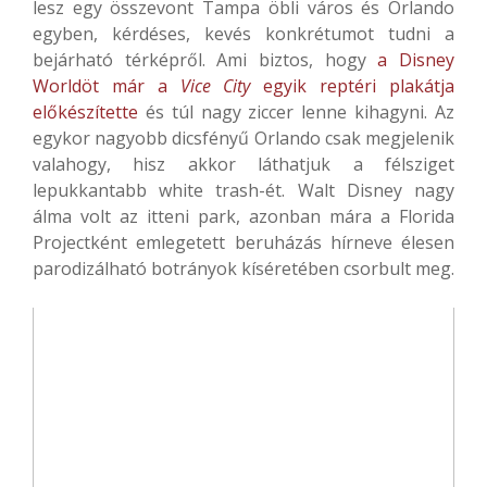
lesz egy összevont Tampa öbli város és Orlando
egyben, kérdéses, kevés konkrétumot tudni a
bejárható térképről. Ami biztos, hogy
a Disney
Worldöt már a
Vice City
egyik reptéri plakátja
előkészítette
és túl nagy ziccer lenne kihagyni. Az
egykor nagyobb dicsfényű Orlando csak megjelenik
valahogy, hisz akkor láthatjuk a félsziget
lepukkantabb white trash-ét. Walt Disney nagy
álma volt az itteni park, azonban mára a Florida
Projectként emlegetett beruházás hírneve élesen
parodizálható botrányok kíséretében csorbult meg.