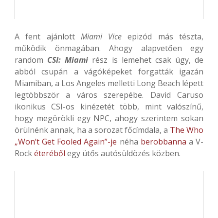
A fent ajánlott
Miami Vice
epizód más tészta,
működik önmagában. Ahogy alapvetően egy
random
CSI: Miami
rész is lemehet csak úgy, de
abból csupán a vágóképeket forgatták igazán
Miamiban, a Los Angeles melletti Long Beach lépett
legtöbbször a város szerepébe. David Caruso
ikonikus CSI-os kinézetét több, mint valószínű,
hogy megörökli egy NPC, ahogy szerintem sokan
örülnénk annak, ha a sorozat főcímdala, a
The Who
„Won’t Get Fooled Again”-je
néha
berobbanna
a V-
Rock
éteréből
egy ütős autósüldözés közben.