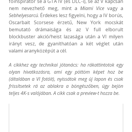
főinspirátor se a GTA IV (és DLC-i), se az V kapcsán
nem nevezhető meg, mint a
Miami Vice
vagy a
Sebhelyesarcú
. Érdekes lesz figyelni, hogy a IV borús,
Oscarbait Scorsese érzetű, New York mocskát
bemutató drámaisága és az V full elborult
blockbuster akció/heist lazasága után a VI milyen
irányt vesz, de gyaníthatóan a két véglet után
valami aranyközépút a cél.
A cikkhez egy technikai jótanács: ha rákattintotok egy
olyan hivatkozásra, ami egy pöttöm képet hoz be
(általában a VI fotóit), nyissátok meg új lapon és csak
frissítsetek rá az ablakra a böngészőben, úgy bejön
teljes 4K-s valójában. A cikk csak a preview-t hozza be.