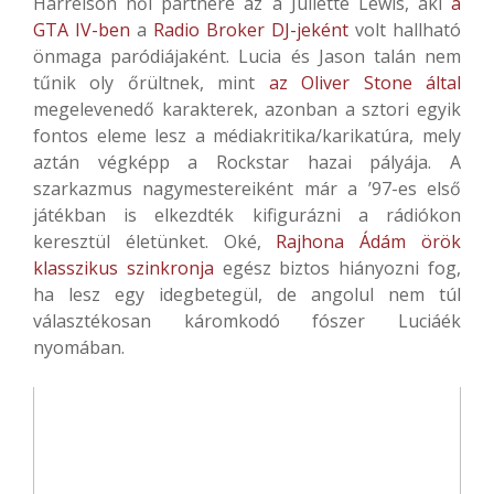
Harrelson női partnere az a Juliette Lewis, aki
a
GTA IV-ben
a
Radio Broker DJ-jeként
volt hallható
önmaga paródiájaként. Lucia és Jason talán nem
tűnik oly őrültnek, mint
az Oliver Stone által
megelevenedő karakterek, azonban a sztori egyik
fontos eleme lesz a médiakritika/karikatúra, mely
aztán végképp a Rockstar hazai pályája. A
szarkazmus nagymestereiként már a ’97-es első
játékban is elkezdték kifigurázni a rádiókon
keresztül életünket. Oké,
Rajhona Ádám örök
klasszikus szinkronja
egész biztos hiányozni fog,
ha lesz egy idegbetegül, de angolul nem túl
választékosan káromkodó fószer Luciáék
nyomában.