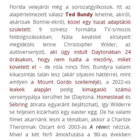
Florida velejárói még a sorozatgyilkosok. Itt az
alapértelmezett válasz
Ted Bundy
lehetne, akiről,
akárcsak Bonnie-ékról,
közel egy tucat adaptáció
született
: 9 színész formálta TV-s/mozis
feldolgozásokban. Nála kevésbé elcsépelt
megidézés lenne Christopher Wilder, az
autóversenyző,
aki úgy indult Daytonában 24
órásakon, hogy nem tudta a mezőny, miket
követett el
– de róla nincs film. Bundyra valami
kikacsintás talán lesz (akár olyasmi háttérrel, mint
amilyen
a Mount Gordo szelleméjé
), a 2022-es
leakek alapján
pedig
kimagasló számú
versenypálya kerülhet be (Daytona,
Homestead
és
Sebring
átirata egyaránt bejátszhat), így Wilderre
se teljesen kizárható egy easter egg. De ha valami
filmet akarnánk lesni a témában, akkor a Charlize
Theronnak Oscart érő 2003-as
A rém
et nézzük.
Mivel a két férfi ámokfutása a ’80-as években