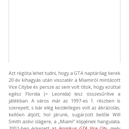
Azt régóta lehet tudni, hogy a GTA naptárilag kerek
20 év kihagyás után visszatér a Miamiról mintázott
Vice Citybe és persze az sem volt titok, hogy ezúttal
egész Florida (= Leonida) lesz összesűrítve a
játékban. A város már az 1997-es 1. részben is
szerepelt, s bár elég kezdetleges volt az ábrázolás,
kellően átjött, hol járunk, sugárzott belőle Will
Smith azévi slágere, a „Miami” klipjének hangulata.
2002-ben érkezett
az ikonikus
GTA Vice City
, mely