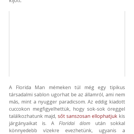
kijött.
A Florida Man mémeken túl még egy tipikus
társadalmi sablon ugorhat be az államról, ami nem
más, mint a nyugger paradicsom. Az eddig kiadott
cuccokon megfigyelhettük, hogy sok-sok öreggel
találkozhatunk majd,
sőt sanszosan ellophatjuk
kis
járgányaikat is. A
Floridai álom
után sokkal
könnyedebb vizekre evezhetünk, ugyanis a