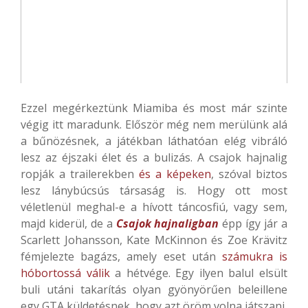
Ezzel megérkeztünk Miamiba és most már szinte
végig itt maradunk. Először még nem merülünk alá
a bűnözésnek, a játékban láthatóan elég vibráló
lesz az éjszaki élet és a bulizás. A csajok hajnalig
ropják a trailerekben
és a képeken
, szóval biztos
lesz lánybúcsús társaság is. Hogy ott most
véletlenül meghal-e a hívott táncosfiú, vagy sem,
majd kiderül, de a
Csajok hajnaligban
épp így jár a
Scarlett Johansson, Kate McKinnon és Zoe Krävitz
fémjelezte bagázs, amely eset után
számukra is
hóbortossá válik
a hétvége. Egy ilyen balul elsült
buli utáni takarítás olyan gyönyörűen beleillene
egy GTA küldetésnek, hogy azt öröm volna játszani,