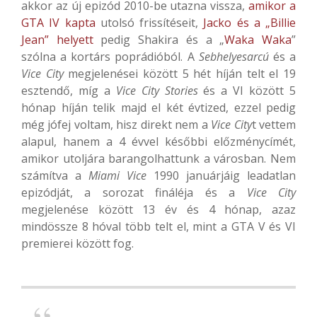
akkor az új epizód 2010-be utazna vissza,
amikor a
GTA IV kapta
utolsó frissítéseit,
Jacko és a „Billie
Jean” helyett
pedig Shakira és a „
Waka Waka
”
szólna a kortárs poprádióból. A
Sebhelyesarcú
és a
Vice City
megjelenései között 5 hét híján telt el 19
esztendő, míg a
Vice City Stories
és a VI között 5
hónap híján telik majd el két évtized, ezzel pedig
még jófej voltam, hisz direkt nem a
Vice City
t vettem
alapul, hanem a 4 évvel későbbi előzménycímét,
amikor utoljára barangolhattunk a városban. Nem
számítva a
Miami Vice
1990 januárjáig leadatlan
epizódját, a sorozat fináléja és a
Vice City
megjelenése között 13 év és 4 hónap, azaz
mindössze 8 hóval több telt el, mint a GTA V és VI
premierei között fog.