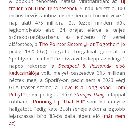
A popkult fenomén hatása vitathatatlan: az
új
trailer YouTube feltöltésének
5 nap kellett a 100
milliós nézőszámhoz, de minden platformot véve 1
nap alatt 475 millióra lőtt (ezzel minden idők
legkomolyabb első 24 óráját elérve a teljes
szórakoztatóiparban), az előzetes fő zenei
aláfestése, a
The Pointer Sisters „Hot Together”-je
pedig 182000x(!) nagyobb forgalmat generált a
Spotify-on, mint előtte. Összevetésképp: az eddigi 1
napos rekorder
a
Deadpool & Rozsomák
első
kedvcsinálója
volt, melyet összeadva 365 millióan
néztek meg, a Spotify-on pedig sem a 2023 végi
GTA teaser száma, a
„Love is a Long Road” Tom
Pettytől
, sem pedig az előző
Stranger Things
etappal
robbanó
„Running Up That Hill”
sem lett ennyire
hallgatott. Pedig Kate Bush zenéje akkor a legtöbb
lejátszással bíró ’85-ös dallá lépett elő (
már nem
az
).