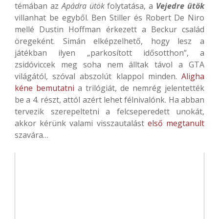
témában az
Apádra ütök
folytatása, a
Vejedre ütök
villanhat be egyből. Ben Stiller és Robert De Niro
mellé Dustin Hoffman érkezett a Beckur család
öregeként. Simán elképzelhető, hogy lesz a
játékban ilyen „parkosított idősotthon”, a
zsidóviccek meg soha nem álltak távol a GTA
világától, szóval abszolút klappol minden.
Aligha
kéne bemutatni
a trilógiát, de nemrég jelentették
be a 4. részt, attól azért lehet félnivalónk. Ha abban
tervezik szerepeltetni a felcseperedett unokát,
akkor kérünk valami visszautalást
első megtanult
szavára…