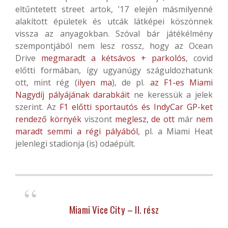
eltűntetett street artok, ’17 elején másmilyenné
alakított épületek és utcák látképei köszönnek
vissza az anyagokban. Szóval bár játékélmény
szempontjából nem lesz rossz, hogy az Ocean
Drive
megmaradt a kétsávos + parkolós
, covid
előtti formában, így ugyanúgy száguldozhatunk
ott, mint rég (
ilyen ma
), de pl.
az F1-es Miami
Nagydíj pályájának darabkáit
ne keressük a jelek
szerint. Az
F1 előtti sportautós és IndyCar GP-ket
rendező környék
viszont
meglesz, de ott
már
nem
maradt semmi a régi pályából
, pl. a Miami Heat
jelenlegi stadionja (is) odaépült.
Miami Vice City – II. rész