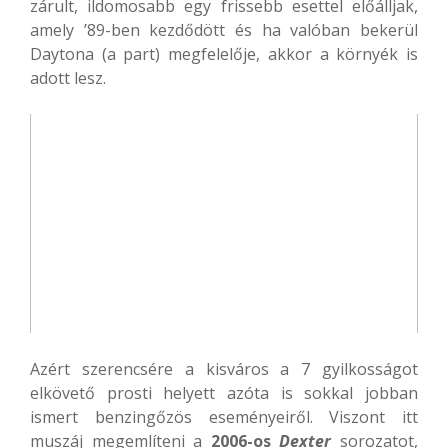
zárult, ildomosabb egy frissebb esettel előálljak,
amely ’89-ben kezdődött és ha valóban bekerül
Daytona (a part) megfelelője, akkor a környék is
adott lesz.
Azért szerencsére a kisváros a 7 gyilkosságot
elkövető prosti helyett azóta is sokkal jobban
ismert benzingőzös eseményeiről. Viszont itt
muszáj megemlíteni a
2006-os
Dexter
sorozatot,