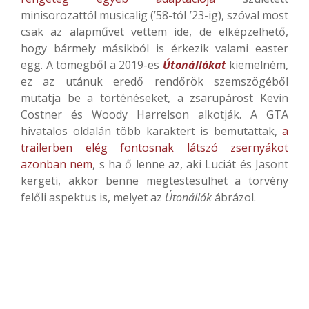
minisorozattól musicalig (’58-tól ’23-ig), szóval most
csak az alapművet vettem ide, de elképzelhető,
hogy bármely másikból is érkezik valami easter
egg. A tömegből a 2019-es
Útonállókat
kiemelném,
ez az utánuk eredő rendőrök szemszögéből
mutatja be a történéseket, a zsarupárost Kevin
Costner és Woody Harrelson alkotják. A GTA
hivatalos oldalán több karaktert is bemutattak,
a
trailerben elég fontosnak látszó zsernyákot
azonban nem
, s ha ő lenne az, aki Luciát és Jasont
kergeti, akkor benne megtestesülhet a törvény
felőli aspektus is, melyet az
Útonállók
ábrázol.