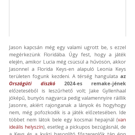
Jason kapcsán még egy valami ugrott be, s ezzel
megérkezünk Floridába. Úgy fest, hogy a játék
elején, amikor Lucia még csücsül a hűvösön, akkor
Jasonnel a Florida Keys-en alapuló Leonia Keys
területen fogunk kezdeni. A térség hangulata
az
Országúti diszkó
2024-es remake-jének
előzeteséből is leszűrhető volt; Jake Gyllenhaal
jóképű, bunyós nagyarca pedig valamennyire ráillik
Jasonre, akiért rajonganak a lányok és hogyhogy
nem, még pofozkodik is a játék előzetesében. Ide
többet nem látok bele egy kocsmai hepajnál (
van
ideális helyszín
), esetleg a pickupos bezúgásnál, de
a Keys és a kvázi hasonlító főszereplők tán épp