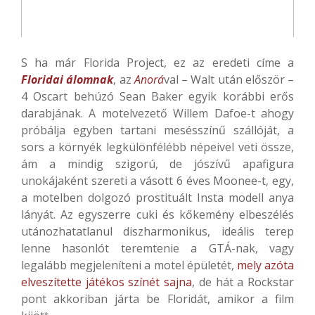
S ha már Florida Project, ez az eredeti címe a
Floridai álomnak
, az
Anorá
val – Walt után először –
4 Oscart behúzó Sean Baker egyik korábbi erős
darabjának. A motelvezető Willem Dafoe-t ahogy
próbálja egyben tartani mesésszínű szállóját, a
sors a környék legkülönfélébb népeivel veti össze,
ám a mindig szigorú, de jószívű apafigura
unokájaként szereti a vásott 6 éves Moonee-t, egy,
a motelben dolgozó prostituált Insta modell anya
lányát. Az egyszerre cuki és kőkemény elbeszélés
utánozhatatlanul diszharmonikus, ideális terep
lenne hasonlót teremtenie a GTÁ-nak, vagy
legalább megjeleníteni a motel épületét,
mely azóta
elveszítette játékos színét sajna
, de hát a Rockstar
pont akkoriban járta be Floridát, amikor a film