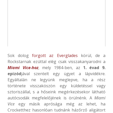
Sok dolog
forgott az Everglades
körül, de a
Rockstarnak ezúttal elég csak visszakanyarodni a
Miami Vice-hoz
, mely 1984-ben, az
1. évad 9.
epizód
jával szentelt egy ügyet a lápvidékre.
Egyáltalán ne legyünk meglepve, ha a rész
története visszaköszön egy küldetéssel vagy
sztoriszállal, s a hőseink megérkezésekor látható
autócsodák megfelelőjének is örülnénk. A
Miami
Vice
egy másik aprósága még az lehet, ha
Crocketthez hasonlóan tudnánk házőrző aligátort