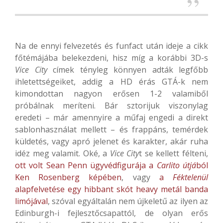
Na de ennyi felvezetés és funfact után ideje a cikk
főtémájába belekezdeni, hisz míg a korábbi 3D-s
Vice City
címek tényleg könnyen adták legfőbb
ihletettségeiket, addig a HD érás GTÁ-k nem
kimondottan nagyon erősen 1-2 valamiből
próbálnak meríteni. Bár sztorijuk viszonylag
eredeti – már amennyire a műfaj engedi a direkt
sablonhasználat mellett – és frappáns, temérdek
küldetés, vagy apró jelenet és karakter, akár ruha
idéz meg valamit. Oké, a
Vice City
t se kellett félteni,
ott volt Sean Penn ügyvédfigurája a
Carlito útjá
ból
Ken Rosenberg képében
, vagy
a
Féktelenül
alapfelvetése egy hibbant skót heavy metál banda
limójával
, szóval egyáltalán nem újkeletű az ilyen az
Edinburgh-i fejlesztőcsapattól, de olyan erős