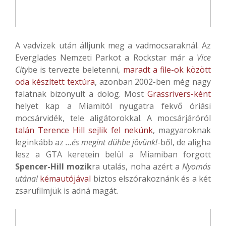
A vadvizek után álljunk meg a vadmocsaraknál. Az
Everglades Nemzeti Parkot a Rockstar már a
Vice
City
be is tervezte beletenni,
maradt a file-ok között
oda készített textúra
, azonban 2002-ben még nagy
falatnak bizonyult a dolog. Most
Grassrivers-ként
helyet kap a Miamitól nyugatra fekvő óriási
mocsárvidék, tele aligátorokkal. A mocsárjáróról
talán Terence Hill sejlik fel nekünk
, magyaroknak
leginkább az
…és megint dühbe jövünk!
-ből, de aligha
lesz a GTA keretein belül a Miamiban forgott
Spencer-Hill mozik
ra utalás, noha azért a
Nyomás
utána!
kémautójával
biztos elszórakoznánk és a két
zsarufilmjük is adná magát.