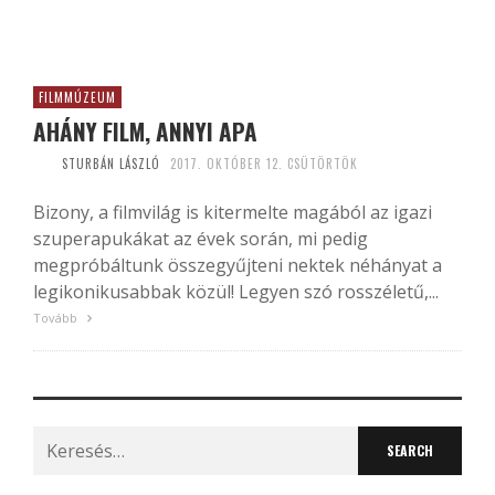
FILMMÚZEUM
AHÁNY FILM, ANNYI APA
STURBÁN LÁSZLÓ
2017. OKTÓBER 12. CSÜTÖRTÖK
Bizony, a filmvilág is kitermelte magából az igazi
szuperapukákat az évek során, mi pedig
megpróbáltunk összegyűjteni nektek néhányat a
legikonikusabbak közül! Legyen szó rosszéletű,...
Tovább
Search
for: