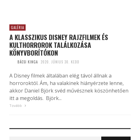
GALÉRIA
A KLASSZIKUS DISNEY RAJZFILMEK ÉS
KULTHORROROK TALÁLKOZÁSA
KÖNYVBORÍTÓKON
BÁCSI KINGA
2020. JÚNIUS 30. KEDD
A Disney filmek általában elég távol állnak a
horroroktól. Ám, ha valakinek hiányérzete lenne,
akkor Daniel Björk svéd művésznek köszönhetően
itt a megoldás. Björk...
Tovább
Search