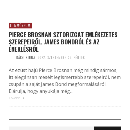
FILMMÚZEUM
PIERCE BROSNAN SZTORIZGAT EMLÉKEZETES
SZEREPEIRŐL, JAMES BONDRÓL ÉS AZ
ÉNEKLÉSRŐL
BÁCSI KINGA
2022. SZEPTEMBER 23. PÉNTEK
Az ezüst hajú Pierce Brosnan még mindig sármos,
itt elegánsan mesélt legismertebb szerepeiről, nem
csupán a saját James Bond megformálásáról.
Elárulja, hogy anyukája még...
Tovább
Search