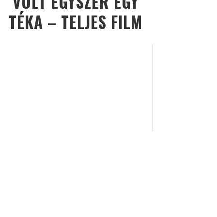
VOLT EGYSZER EGY
TÉKA – TELJES FILM