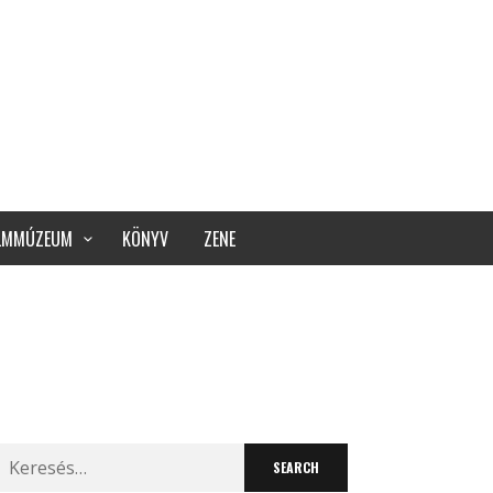
ILMMÚZEUM
KÖNYV
ZENE
Search
for: