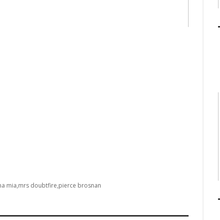
a mia
mrs doubtfire
pierce brosnan