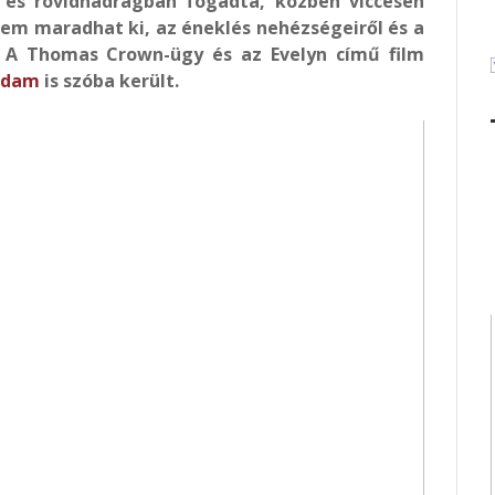
n és rövidnadrágban fogadta, közben viccesen
em maradhat ki, az éneklés nehézségeiről és a
. A Thomas Crown-ügy és az Evelyn című film
Adam
is szóba került.