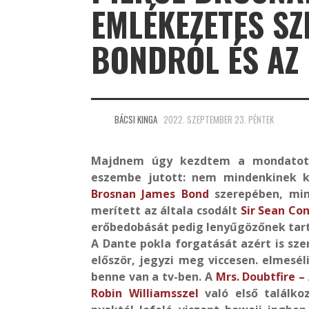
EMLÉKEZETES SZ
BONDRÓL ÉS AZ
BÁCSI KINGA
2022. SZEPTEMBER 23. PÉNTEK
Majdnem úgy kezdtem a mondatot
eszembe jutott: nem mindenkinek k
Brosnan
James Bond
szerepében, min
merített az általa csodált
Sir Sean Co
erőbedobását pedig lenyűgözőnek tart
A Dante pokla forgatását azért is sze
először, jegyzi meg viccesen. elmesél
benne van a tv-ben. A
Mrs. Doubtfire –
Robin Williamsszel
való első találko