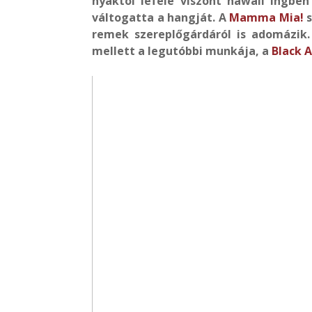
nyaktól lefelé viszont hawaii ingbe
váltogatta a hangját. A
Mamma Mia!
s
remek szereplőgárdáról is adomázik
mellett a legutóbbi munkája, a
Black 