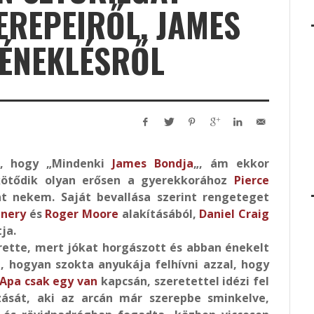
EREPEIRŐL, JAMES
 ÉNEKLÉSRŐL
, hogy „Mindenki
James Bondja
„, ám ekkor
ötődik olyan erősen a gyerekkorához
Pierce
t nekem. Saját bevallása szerint rengeteget
nnery
és
Roger Moore
alakításából,
Daniel Craig
ja.
rette, mert jókat horgászott és abban énekelt
i, hogyan szokta anyukája felhívni azzal, hogy
 Apa csak egy van
kapcsán, szeretettel idézi fel
zását, aki az arcán már szerepbe sminkelve,