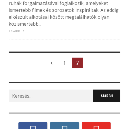
ruhák forgalmazásával foglalkozik, amelyeket
ismertebb filmek és sorozatok inspiráltak. Az eddig
elkészült alkotásai között megtalálhatók olyan
közismertebb...
Tovább
1
2
Search
for: