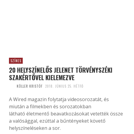
SZÍNES
20 HELYSZÍNELŐS JELENET TÖRVÉNYSZÉKI
SZAKÉRTŐVEL KIELEMEZVE
KÖLLER KRISTÓF
2018. JÚNIUS 25. HÉTFŐ
A Wired magazin folytatja videosorozatát, és
miután a filmekben és sorozatokban
látható életmentő beavatkozásokat vetették össze
a valósággal, ezúttal a bűntényeket követő
helyszíneléseken a sor.