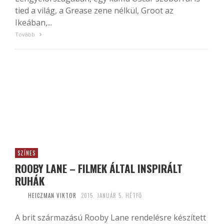
tied a világ, a Grease zene nélkül, Groot az
Ikeában,...
Tovább
SZÍNES
ROOBY LANE – FILMEK ÁLTAL INSPIRÁLT
RUHÁK
HEICZMAN VIKTOR
2015. JANUÁR 5. HÉTFŐ
A brit származású Rooby Lane rendelésre készített