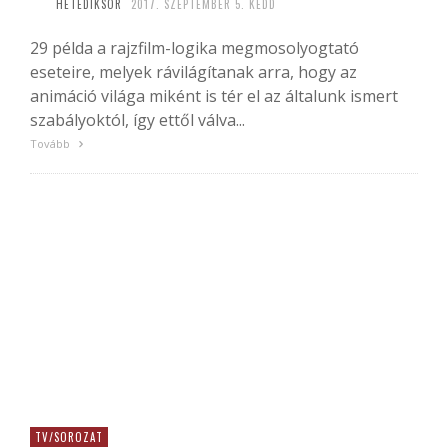
HETEDIKSOR
2017. SZEPTEMBER 5. KEDD
29 példa a rajzfilm-logika megmosolyogtató
eseteire, melyek rávilágítanak arra, hogy az
animáció világa miként is tér el az általunk ismert
szabályoktól, így ettől válva...
Tovább
TV/SOROZAT