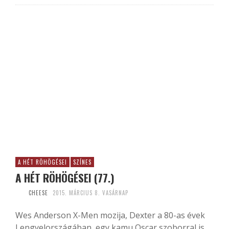
A HÉT RÖHÖGÉSEI
SZÍNES
A HÉT RÖHÖGÉSEI (77.)
CHEESE
2015. MÁRCIUS 8. VASÁRNAP
Wes Anderson X-Men mozija, Dexter a 80-as évek
Lengyelországában, egy kamu Oscar szoborral is