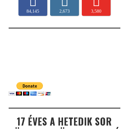
84,145
2,673
3,580
17 ÉVES A HETEDIK SOR