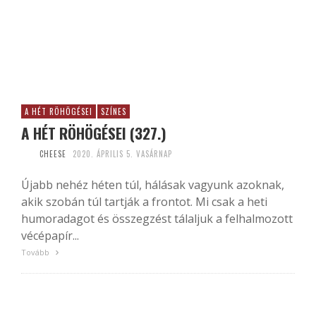
A HÉT RÖHÖGÉSEI
SZÍNES
A HÉT RÖHÖGÉSEI (327.)
CHEESE
2020. ÁPRILIS 5. VASÁRNAP
Újabb nehéz héten túl, hálásak vagyunk azoknak,
akik szobán túl tartják a frontot. Mi csak a heti
humoradagot és összegzést tálaljuk a felhalmozott
vécépapír...
Tovább