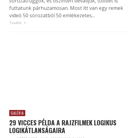
sorozatfüggők, és őszintén bevalljuk, többet is
futtatunk párhuzamosan. Most itt van egy remek
videó 50 sorozatból 50 emlékezetes...
Tovább
GALÉRIA
29 VICCES PÉLDA A RAJZFILMEK LOGIKUS
LOGIKÁTLANSÁGAIRA