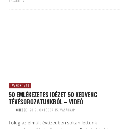
Tovább
TV/SOROZAT
50 EMLÉKEZETES IDÉZET 50 KEDVENC
TÉVÉSOROZATUNKBÓL – VIDEÓ
CHEESE
2017. OKTÓBER 15. VASÁRNAP
Főleg az elmúlt évtizedben sokan lettünk