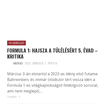
TV/SOROZAT
FORMULA 1: HAJSZA A TÚLÉLÉSÉRT 5. ÉVAD –
KRITIKA
ANDRAS
2023. MÁRCIUS 3. PÉNTEK
Március 3-án elstartol a 2023-as idény első futama
Bahreinben, és immár ötödször tért vissza idén a
Formula 1-es világbajnokságot feldolgozó sorozat,
ami nem meglepő,...
Tovább