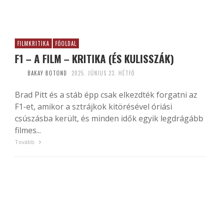
FILMKRITIKA
FŐOLDAL
F1 – A FILM – KRITIKA (ÉS KULISSZÁK)
BAKAY BOTOND
2025. JÚNIUS 23. HÉTFŐ
Brad Pitt és a stáb épp csak elkezdték forgatni az
F1-et, amikor a sztrájkok kitörésével óriási
csúszásba került, és minden idők egyik legdrágább
filmes...
Tovább