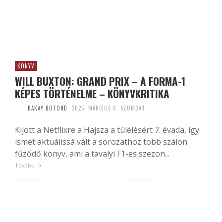
KÖNYV
WILL BUXTON: GRAND PRIX – A FORMA-1
KÉPES TÖRTÉNELME – KÖNYVKRITIKA
BAKAY BOTOND
2025. MÁRCIUS 8. SZOMBAT
Kijött a Netflixre a Hajsza a túlélésért 7. évada, így
ismét aktuálissá vált a sorozathoz több szálon
fűződő könyv, ami a tavalyi F1-es szezon...
Tovább