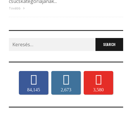
csúcskategóriájának...
Tovább
Search
for:
84,145
2,673
3,580