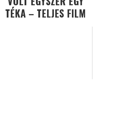
VOLT EGYSZER EGY
TÉKA – TELJES FILM