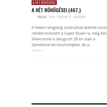
A HÉT RÖHÖGÉSEI
A HÉT RÖHÖGÉSEI (467.)
CHEESE
2023. FEBRUÁR 12. VASÁRNAP
A héten rengeteg sztárokkal teletolt vicce
reklám érkezett a Super Bowl-ra, még Alic
Silverstone is beugrott 28 év után a
Spinédzserek kosztümjébe, de a...
Tovább