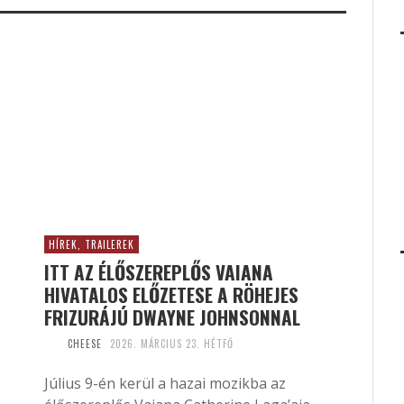
HÍREK, TRAILEREK
ITT AZ ÉLŐSZEREPLŐS VAIANA
HIVATALOS ELŐZETESE A RÖHEJES
FRIZURÁJÚ DWAYNE JOHNSONNAL
CHEESE
2026. MÁRCIUS 23. HÉTFŐ
Július 9-én kerül a hazai mozikba az