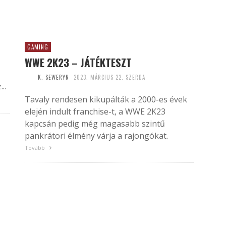
GAMING
WWE 2K23 – JÁTÉKTESZT
K. SEWERYN
2023. MÁRCIUS 22. SZERDA
..
Tavaly rendesen kikupálták a 2000-es évek
elején indult franchise-t, a WWE 2K23
kapcsán pedig még magasabb szintű
pankrátori élmény várja a rajongókat.
Tovább