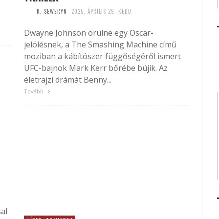
K. SEWERYN
2025. ÁPRILIS 29. KEDD
Dwayne Johnson örülne egy Oscar-
jelölésnek, a The Smashing Machine című
moziban a kábítószer függőségéről ismert
UFC-bajnok Mark Kerr bőrébe bújik. Az
életrajzi drámát Benny...
Tovább
al