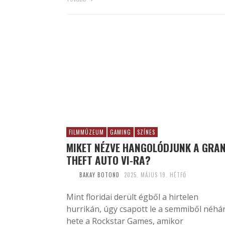
FILMMÚZEUM
GAMING
SZÍNES
MIKET NÉZVE HANGOLÓDJUNK A GRA
THEFT AUTO VI-RA?
BAKAY BOTOND
2025. MÁJUS 19. HÉTFŐ
Mint floridai derült égből a hirtelen
hurrikán, úgy csapott le a semmiből néhá
hete a Rockstar Games, amikor