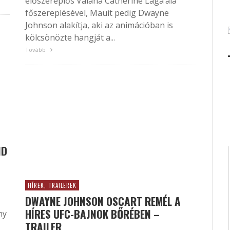
élőszereplős Vaiana Catherine Laga’aia
főszereplésével, Mauit pedig Dwayne
Johnson alakítja, aki az animációban is
kölcsönözte hangját a...
Tovább
ND
HÍREK, TRAILEREK
DWAYNE JOHNSON OSCART REMÉL A
HÍRES UFC-BAJNOK BŐRÉBEN –
ny
TRAILER