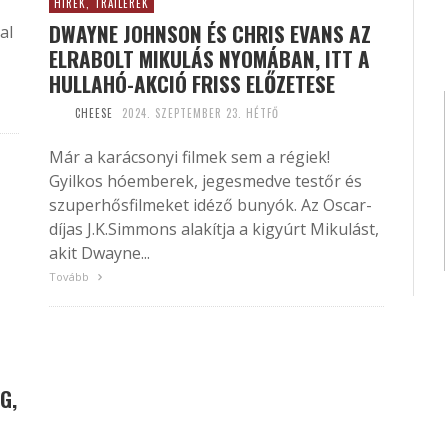
HÍREK, TRAILEREK
DWAYNE JOHNSON ÉS CHRIS EVANS AZ
al
ELRABOLT MIKULÁS NYOMÁBAN, ITT A
HULLAHÓ-AKCIÓ FRISS ELŐZETESE
CHEESE
2024. SZEPTEMBER 23. HÉTFŐ
Már a karácsonyi filmek sem a régiek!
Gyilkos hóemberek, jegesmedve testőr és
szuperhősfilmeket idéző bunyók. Az Oscar-
díjas J.K.Simmons alakítja a kigyúrt Mikulást,
akit Dwayne...
Tovább
G,