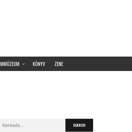
ILMMÚZEUM
KÖNYV
ZENE
Search
for: