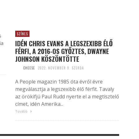
SZÍNES
s
IDÉN CHRIS EVANS A LEGSZEXIBB ÉLŐ
ia
FÉRFI, A 2016-OS GYŐZTES, DWAYNE
JOHNSON KÖSZÖNTÖTTE
CHEESE
2022. NOVEMBER 9. SZERDA
A People magazin 1985 óta évről évre
megválasztja a legszexibb élő férfit. Tavaly
az örökifjú Paul Rudd nyerte el a megtisztelő
címet, idén Amerika...
Tovább