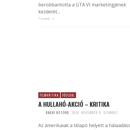
berobbantotta a GTA VI marketingjének
kezdetét...
Tovább
FILMKRITIKA
FŐOLDAL
A HULLAHÓ-AKCIÓ – KRITIKA
BAKAY BOTOND
2024. NOVEMBER 9. SZOMBAT
Az amerikaiak a télapó helyett a hálaadáss