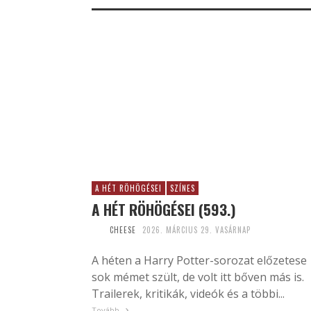
A HÉT RÖHÖGÉSEI
SZÍNES
A HÉT RÖHÖGÉSEI (593.)
CHEESE
2026. MÁRCIUS 29. VASÁRNAP
A héten a Harry Potter-sorozat előzetese
sok mémet szült, de volt itt bőven más is.
Trailerek, kritikák, videók és a többi...
Tovább