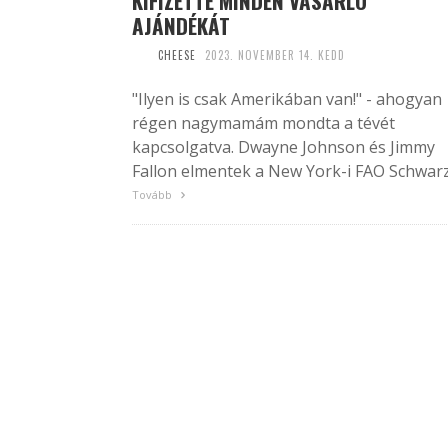
KIFIZETTE MINDEN VÁSÁRLÓ
AJÁNDÉKÁT
CHEESE
2023. NOVEMBER 14. KEDD
"Ilyen is csak Amerikában van!" - ahogyan
régen nagymamám mondta a tévét
kapcsolgatva. Dwayne Johnson és Jimmy
Fallon elmentek a New York-i FAO Schwarz.
Tovább