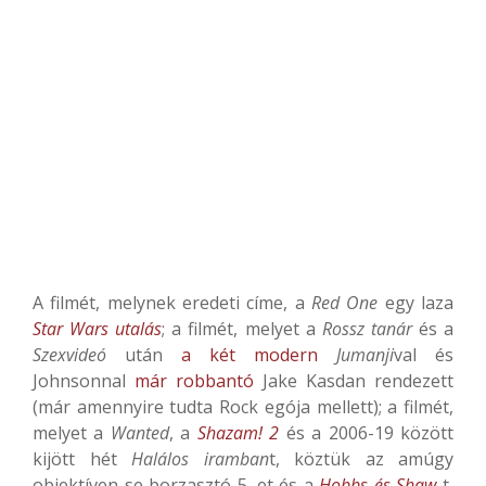
A filmét, melynek eredeti címe, a
Red One
egy laza
Star Wars utalás
; a filmét, melyet a
Rossz tanár
és a
Szexvideó
után
a két modern
Jumanji
val és
Johnsonnal
már robbantó
Jake Kasdan rendezett
(már amennyire tudta Rock egója mellett); a filmét,
melyet a
Wanted
, a
Shazam! 2
és a 2006-19 között
kijött hét
Halálos iramban
t, köztük az amúgy
objektíven se borzasztó 5.-et és a
Hobbs és Shaw
-t,