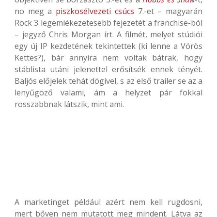
no meg a
piszkosélvezeti csúcs
7.-et – magyarán
Rock 3 legemlékezetesebb fejezetét a franchise-ból
– jegyző Chris Morgan írt. A filmét, melyet stúdiói
egy új IP kezdetének tekintettek (ki lenne a Vörös
Kettes?), bár annyira nem voltak bátrak, hogy
stáblista utáni jelenettel erősítsék ennek tényét.
Baljós előjelek tehát dögivel, s az első trailer se az a
lenyűgöző valami, ám a helyzet pár fokkal
rosszabbnak látszik, mint ami.
A marketinget például azért nem kell rugdosni,
mert bőven nem mutatott meg mindent. Látva az