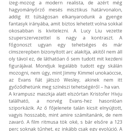
izeg-mozog a modern realista, de azért még
hagyományőrző mesés misztikus határvonalon,
addig itt túlságosan elkanyarodunk a gyenge
fantasyk irányába, amit biztos lehetett volna sokkal
okosabban is kivitelezni. A Lucy Liu vezette
szuperszervezettel is nagy a kontraszt. A
főgonoszt ugyan egy tehetséges és már
címszerepben bizonyított arc alakítja, akitől nem áll
oly távol ez, de láthatóan ő sem tudott mit kezdeni
figurájával. Mondjuk legalább tudott egy skálán
mozogni, nem úgy, mint Jimmy Kimmel unokaöccse,
az Evans fiát játszó Wesley, akinek nem itt
győződhetünk meg színészi tehetségéről – ha van.
A krampusz maszkja alatt elszórtan Kristofer Hivju
található, a norvég Evans-hez hasonlóan
sziporkázik. Az ő főjelenete talán kicsit elnyújtott,
vagyis hosszabb, mint amire számítanánk, de nem
zavaró. A film ritmusa tök oké, s bár elsőre a 123
perc soknak tűnhet, ez inkább csak egy evolúció. A