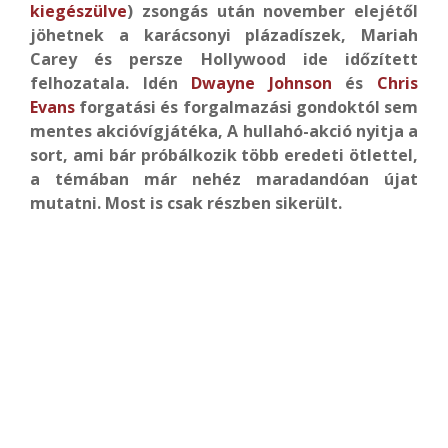
kiegészülve
) zsongás után november elejétől
jöhetnek a karácsonyi plázadíszek, Mariah
Carey és persze Hollywood ide időzített
felhozatala. Idén
Dwayne Johnson
és
Chris
Evans
forgatási és forgalmazási gondoktól sem
mentes akcióvígjátéka, A hullahó-akció nyitja a
sort, ami bár próbálkozik több eredeti ötlettel,
a témában már nehéz maradandóan újat
mutatni. Most is csak részben sikerült.