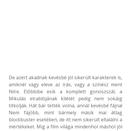
De azért akadnak kevésbé jól sikerült karakterek is,
amiknél vagy eleve az írás, vagy a színész ment
félre. Előbbibe esik a komplett gonoszszál, a
Mikulás elrablójának kilétét pedig nem sokáig
titkolják. Hát bár tették volna, annál kevésbé fájna!
Nem fájóbb, mint bármely másik mai átlag
blockbuster esetében, de itt nem sikerült eltalálni a
mértékeket. Míg a film világa mindenhol máshol jól