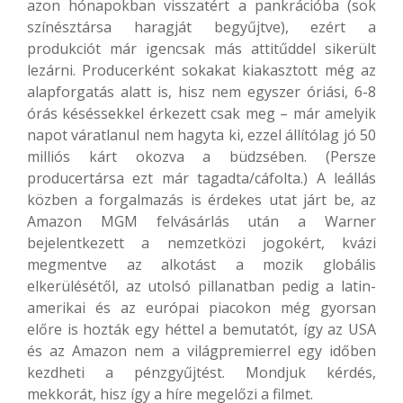
azon hónapokban visszatért a pankrációba (sok
színésztársa haragját begyűjtve), ezért a
produkciót már igencsak más attitűddel sikerült
lezárni. Producerként sokakat kiakasztott még az
alapforgatás alatt is, hisz nem egyszer óriási, 6-8
órás késéssekkel érkezett csak meg – már amelyik
napot váratlanul nem hagyta ki, ezzel állítólag jó 50
milliós kárt okozva a büdzsében. (Persze
producertársa ezt már tagadta/cáfolta.) A leállás
közben a forgalmazás is érdekes utat járt be, az
Amazon MGM felvásárlás után a Warner
bejelentkezett a nemzetközi jogokért, kvázi
megmentve az alkotást a mozik globális
elkerülésétől, az utolsó pillanatban pedig a latin-
amerikai és az európai piacokon még gyorsan
előre is hozták egy héttel a bemutatót, így az USA
és az Amazon nem a világpremierrel egy időben
kezdheti a pénzgyűjtést. Mondjuk kérdés,
mekkorát, hisz így a híre megelőzi a filmet.