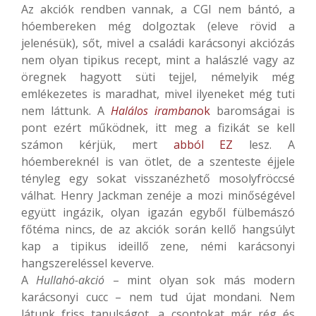
Az akciók rendben vannak, a CGI nem bántó, a
hóembereken még dolgoztak (eleve rövid a
jelenésük), sőt, mivel a családi karácsonyi akciózás
nem olyan tipikus recept, mint a halászlé vagy az
öregnek hagyott süti tejjel, némelyik még
emlékezetes is maradhat, mivel ilyeneket még tuti
nem láttunk. A
Halálos iramban
ok
baromságai is
pont ezért működnek, itt meg a fizikát se kell
számon kérjük, mert
abból EZ
lesz. A
hóembereknél is van ötlet, de a szenteste éjjele
tényleg egy sokat visszanézhető mosolyfröccsé
válhat. Henry Jackman zenéje a mozi minőségével
együtt ingázik, olyan igazán egyből fülbemászó
főtéma nincs, de az akciók során kellő hangsúlyt
kap a tipikus ideillő zene, némi karácsonyi
hangszereléssel keverve.
A
Hullahó-akció
– mint olyan sok más modern
karácsonyi cucc – nem tud újat mondani. Nem
látunk friss tanulságot, a csontokat már rég és