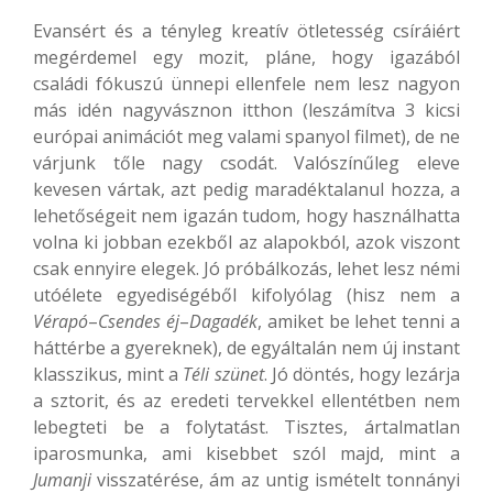
Evansért és a tényleg kreatív ötletesség csíráiért
megérdemel egy mozit, pláne, hogy igazából
családi fókuszú ünnepi ellenfele nem lesz nagyon
más idén nagyvásznon itthon (leszámítva 3 kicsi
európai animációt meg valami spanyol filmet), de ne
várjunk tőle nagy csodát. Valószínűleg eleve
kevesen vártak, azt pedig maradéktalanul hozza, a
lehetőségeit nem igazán tudom, hogy használhatta
volna ki jobban ezekből az alapokból, azok viszont
csak ennyire elegek. Jó próbálkozás, lehet lesz némi
utóélete egyediségéből kifolyólag (hisz nem a
Vérapó
–
Csendes éj
–
Dagadék
, amiket be lehet tenni a
háttérbe a gyereknek), de egyáltalán nem új instant
klasszikus, mint a
Téli szünet
. Jó döntés, hogy lezárja
a sztorit, és az eredeti tervekkel ellentétben nem
lebegteti be a folytatást. Tisztes, ártalmatlan
iparosmunka, ami kisebbet szól majd, mint a
Jumanji
visszatérése, ám az untig ismételt tonnányi