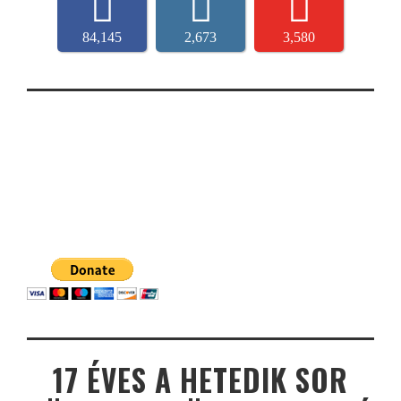
84,145
2,673
3,580
17 ÉVES A HETEDIK SOR