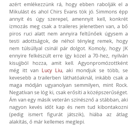
azért emlékezzünk rá, hogy ebben rabolják el a
Mikulást és ahol Chirs Evans tök jó. Simmons épp
annyit és úgy szerepel, amennyit kell, konkrét
izmozás meg csak a traileres jelenetben van, a bő
piros ruci alatt nem annyira feltűnőek úgysem a
testi adottságok, de néhol tényleg remek, hogy
nem túlsúllyal csinál pár dolgot. Komoly, hogy JK
ennyire felkészült erre így közel a 70-hez, nyilván
kisujjból hozza, amit kell. Agyonpromózottként
még itt van
Lucy Liu
, aki mondjuk se több, se
kevesebb a trailerben láthatóaknál, inkább csak a
maga módján ugyanolyan semmilyen, mint Rock.
Negatívan se lóg ki, csak erősíti a középszerűséget.
Ám van egy másik veterán színésznő a stábban, aki
nagyon kevés időt kap és nem tud kibontakozni
(pedig ismert figurát játszik), hiába az átlag
alakítás, ő már kellemes meglepi.