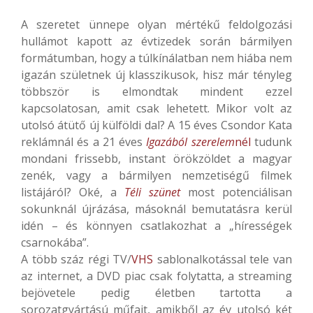
A szeretet ünnepe olyan mértékű feldolgozási
hullámot kapott az évtizedek során bármilyen
formátumban, hogy a túlkínálatban nem hiába nem
igazán születnek új klasszikusok, hisz már tényleg
többször is elmondtak mindent ezzel
kapcsolatosan, amit csak lehetett. Mikor volt az
utolsó átütő új külföldi dal? A 15 éves Csondor Kata
reklámnál és a 21 éves
Igazából szerelem
nél
tudunk
mondani frissebb, instant örökzöldet a magyar
zenék, vagy a bármilyen nemzetiségű filmek
listájáról? Oké, a
Téli szünet
most potenciálisan
sokunknál újrázása, másoknál bemutatásra kerül
idén – és könnyen csatlakozhat a „hírességek
csarnokába”.
A több száz régi TV/
VHS
sablonalkotással tele van
az internet, a DVD piac csak folytatta, a streaming
bejövetele pedig életben tartotta a
sorozatgyártású műfajt, amikből az év utolsó két