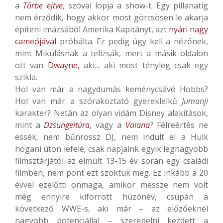
a
Tőrbe ejtve
, szóval lopja a show-t. Egy pillanatig
nem érződik, hogy akkor most görcsösen le akarja
építeni imázsából Amerika Kapitányt, azt
nyári nagy
cameójával
próbálta. Ez pedig úgy kell a nézőnek,
mint Mikulásnak a telizsák, mert a másik oldalon
ott van
Dwayne,
aki… aki most tényleg csak egy
szikla.
Hol van már a nagydumás keménycsávó Hobbs?
Hol van már a szórakoztató gyereklelkű
Jumanji
karakter? Netán az olyan vidám Disney alakítások,
mint a
Dzsungeltúra
, vagy a
Vaiana
? Félreértés ne
essék, nem bűnrossz DJ, nem indult el a Hulk
hogani úton lefelé, csak napjaink egyik legnagyobb
filmsztárjától az elmúlt 13-15 év során egy családi
filmben, nem pont ezt szoktuk meg. Ez inkább a 20
évvel ezelőtti önmaga, amikor messze nem volt
még ennyire kiforrott húzónév, csupán a
következő WWE-s, aki már – az előzőeknél
nagyobb potenciállal – szerepelni kezdett a