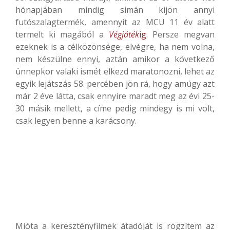
hónapjában mindig simán kijön annyi
futószalagtermék, amennyit az MCU 11 év alatt
termelt ki magából a
Végjáték
ig
. Persze megvan
ezeknek is a célközönsége, elvégre, ha nem volna,
nem készülne ennyi, aztán amikor a következő
ünnepkor valaki ismét elkezd maratonozni, lehet az
egyik lejátszás 58. percében jön rá, hogy amúgy azt
már 2 éve látta, csak ennyire maradt meg az évi 25-
30 másik mellett, a címe pedig mindegy is mi volt,
csak legyen benne a karácsony.
Mióta a keresztényfilmek átadóját is rögzítem az