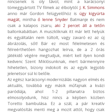
nincsenek is oly távol, mint a karácsonyi
tömeggyártott TV filmek az élbolytól.
J. K. Simmons
anno már Gordon felügyelőhöz is
úgy kigyúrta
magát
, mintha
ő lenne Snyder
Batmanje és nem
csak a kalapos zsaru,
aki 2 percet áll a tetőn
ballonkabátban. A muszkliknak itt már lett helyük
és egyáltalán nem túltolt, vagy zavaró ez az új
ábrázolás, sőt! Bár ez most félelmetesen és
félreérthetően hangozhat leírva, de a 2 órás
játékidő végére megtudjuk, miért kell ilyen kondi
kedvenc Szent Miklósunknak, mert bármennyire
hihetetlen, bizony indokolt és az egyik legjobb
jelenetsor sül ki belőle.
Az egész karácsonyi modernizálás nagyon elmés és
aktuális, továbbá egy másik műfajnak a kvázi
paródiája, ahol 1-2 pillanatra biztos
elmosolyodunk, hisz nincs a képben közben
Toretto bambulása. Ez a szál, a pár kreatív
megvalósítás menti meg a mozit attól, hogy csak