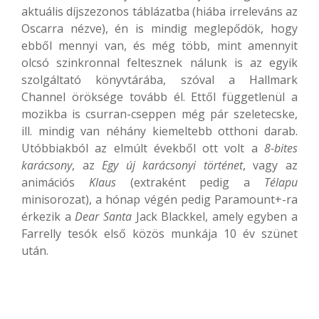
aktuális díjszezonos táblázatba (hiába irreleváns az
Oscarra nézve), én is mindig meglepődök, hogy
ebből mennyi van, és még több, mint amennyit
olcsó szinkronnal feltesznek nálunk is az egyik
szolgáltató könyvtárába, szóval a Hallmark
Channel öröksége tovább él. Ettől függetlenül a
mozikba is csurran-cseppen még pár szeletecske,
ill. mindig van néhány kiemeltebb otthoni darab.
Utóbbiakból az elmúlt évekből ott volt a
8-bites
karácsony
, az
Egy új
karácsonyi történet
, vagy az
animációs
Klaus
(extraként pedig a
Télapu
minisorozat), a hónap végén pedig Paramount+-ra
érkezik a
Dear Santa
Jack Blackkel, amely egyben a
Farrelly tesók első közös munkája 10 év szünet
után.