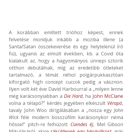
A korábban említett trióhoz képest, ennek
felvetése mondjuk inkább a moziba illene (a
Santa/Satan összekeverése és egy helytelenül író
fiú), ugyanis az elmúlt években, kb. a Covid óta
kialakult az, hogy a hagyományos ünnepi sztorik
otthon debütálnak, míg az eredetibb ötleteket
tartalmazó, a témát néhol polgárpukkasztóan
kiforgató high concept cuccok pedig a vásznon.
Ilyen volt két éve David Harbourral a „milyen lenne
még karácsonyiabban a
Die Hard
, ha
John McClane
volna a télapó?” kérdés jegyében elkészült
Vérapó
,
tavaly John Woo dirigálásában a „nosza egy
John
Wick
féle modern bosszúfilm karácsonykor néma
hőssel” pitch-re felhúzott
Csendes éj
, Mel Gibson
Mikulásáról, akire
ráküldenek egy bérgyilkost
, már