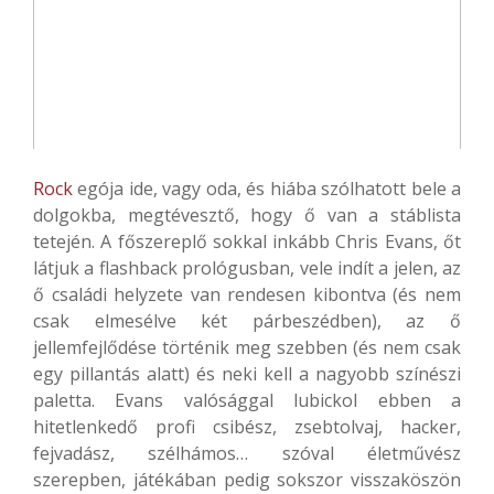
Rock
egója ide, vagy oda, és hiába szólhatott bele a
dolgokba, megtévesztő, hogy ő van a stáblista
tetején. A főszereplő sokkal inkább Chris Evans, őt
látjuk a flashback prológusban, vele indít a jelen, az
ő családi helyzete van rendesen kibontva (és nem
csak elmesélve két párbeszédben), az ő
jellemfejlődése történik meg szebben (és nem csak
egy pillantás alatt) és neki kell a nagyobb színészi
paletta. Evans valósággal lubickol ebben a
hitetlenkedő profi csibész, zsebtolvaj, hacker,
fejvadász, szélhámos… szóval életművész
szerepben, játékában pedig sokszor visszaköszön