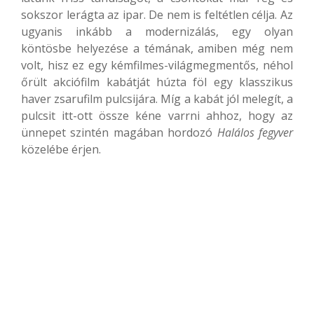
sokszor lerágta az ipar. De nem is feltétlen célja. Az
ugyanis inkább a modernizálás, egy olyan
köntösbe helyezése a témának, amiben még nem
volt, hisz ez egy kémfilmes-világmegmentős, néhol
őrült akciófilm kabátját húzta föl egy klasszikus
haver zsarufilm pulcsijára. Míg a kabát jól melegít, a
pulcsit itt-ott össze kéne varrni ahhoz, hogy az
ünnepet szintén magában hordozó
Halálos fegyver
közelébe érjen.