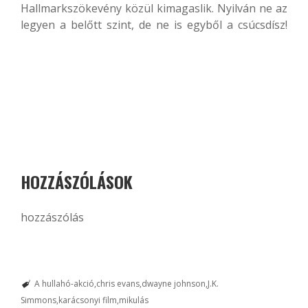
Hallmarkszökevény közül kimagaslik. Nyilván ne az
legyen a belőtt szint, de ne is egyből a csúcsdísz!
HOZZÁSZÓLÁSOK
hozzászólás
A hullahó-akció
chris evans
dwayne johnson
J.K.
Simmons
karácsonyi film
mikulás