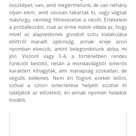
összképet, van, amit megérthetünk, de van néhány
olyan elem, amit okosan takartak ki, vagy vágtak
máshogy, némileg félrevezetve a nézőt. Értékelem
a próbálkozást, csak az érme másik oldala az, hogy
mivel az alapvetésnek gondolt szitu kialakulása
előttről maradt újdonság, annak ereje azon
nyomban elveszik, amint belegondolunk abba, mi
jön. Viszont vagy 3-4, a történetben rendes
funkciót betöltő, netán a mondavilágból ismerős
karaktert kihagytak, ami manapság szokatlan, de
végülis kellemes. Nem én fogom ezeket lelőni,
szóval a sztori ismertetése helyett ezúttal itt
találjátok az előzetest, én annak nyomán haladok
tovább.