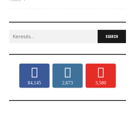
Search
for:
84,145
2,673
3,580