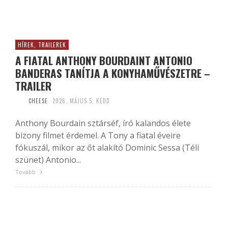
HÍREK, TRAILEREK
A FIATAL ANTHONY BOURDAINT ANTONIO
BANDERAS TANÍTJA A KONYHAMŰVÉSZETRE –
TRAILER
CHEESE
2026. MÁJUS 5. KEDD
Anthony Bourdain sztárséf, író kalandos élete
bizony filmet érdemel. A Tony a fiatal éveire
fókuszál, mikor az őt alakító Dominic Sessa (Téli
szünet) Antonio...
Tovább