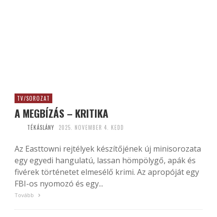
TV/SOROZAT
A MEGBÍZÁS – KRITIKA
TÉKÁSLÁNY
2025. NOVEMBER 4. KEDD
Az Easttowni rejtélyek készítőjének új minisorozata
egy egyedi hangulatú, lassan hömpölygő, apák és
fivérek történetet elmesélő krimi. Az apropóját egy
FBI-os nyomozó és egy...
Tovább