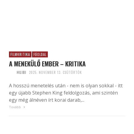
FILMKRITIKA
FŐOLDAL
A MENEKÜLŐ EMBER – KRITIKA
HUJBI
2025. NOVEMBER 13. CSÜTÖRTÖK
A hosszú menetelés után - nem is olyan sokkal - itt
egy újabb Stephen King feldolgozás, ami szintén
egy még álnéven írt korai darab,...
Tovább