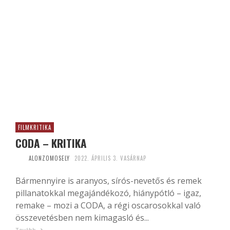
FILMKRITIKA
CODA – KRITIKA
ALONZOMOSELY
2022. ÁPRILIS 3. VASÁRNAP
Bármennyire is aranyos, sírós-nevetős és remek
pillanatokkal megajándékozó, hiánypótló – igaz,
remake – mozi a CODA, a régi oscarosokkal való
összevetésben nem kimagasló és...
Tovább