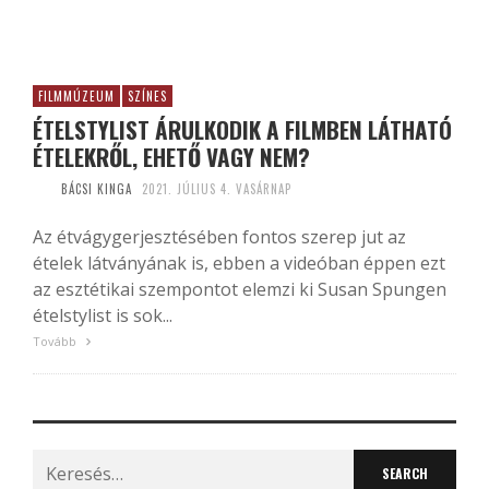
FILMMÚZEUM
SZÍNES
ÉTELSTYLIST ÁRULKODIK A FILMBEN LÁTHATÓ
ÉTELEKRŐL, EHETŐ VAGY NEM?
BÁCSI KINGA
2021. JÚLIUS 4. VASÁRNAP
Az étvágygerjesztésében fontos szerep jut az
ételek látványának is, ebben a videóban éppen ezt
az esztétikai szempontot elemzi ki Susan Spungen
ételstylist is sok...
Tovább
Search
for: