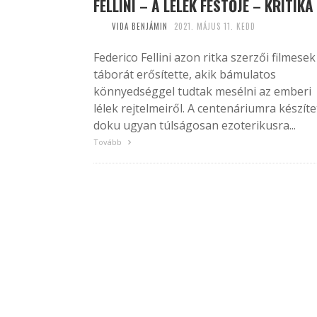
FELLINI – A LÉLEK FESTŐJE – KRITIKA
VIDA BENJÁMIN
2021. MÁJUS 11. KEDD
Federico Fellini azon ritka szerzői filmesek
táborát erősítette, akik bámulatos
könnyedséggel tudtak mesélni az emberi
lélek rejtelmeiről. A centenáriumra készíte
doku ugyan túlságosan ezoterikusra...
Tovább