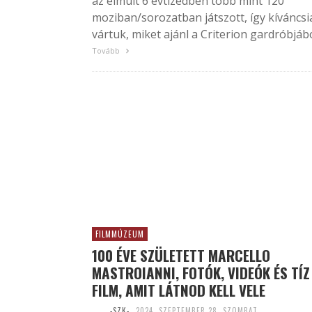
az elmúlt 6 évtizedben több mint 120
moziban/sorozatban játszott, így kíváncsi
vártuk, miket ajánl a Criterion gardróbjábó
Tovább
FILMMÚZEUM
100 ÉVE SZÜLETETT MARCELLO
MASTROIANNI, FOTÓK, VIDEÓK ÉS TÍZ
FILM, AMIT LÁTNOD KELL VELE
-SZK-
2024. SZEPTEMBER 28. SZOMBAT