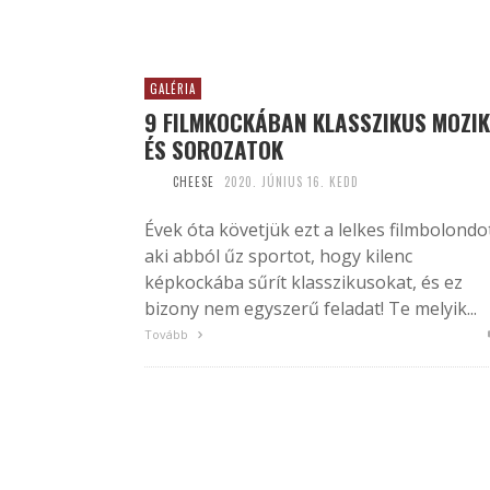
GALÉRIA
9 FILMKOCKÁBAN KLASSZIKUS MOZIK
ÉS SOROZATOK
CHEESE
2020. JÚNIUS 16. KEDD
Évek óta követjük ezt a lelkes filmbolondo
aki abból űz sportot, hogy kilenc
képkockába sűrít klasszikusokat, és ez
bizony nem egyszerű feladat! Te melyik...
Tovább