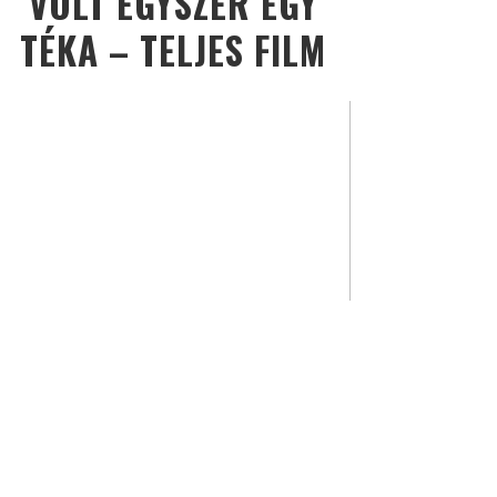
VOLT EGYSZER EGY
TÉKA – TELJES FILM