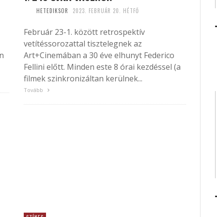
HETEDIKSOR
2023. FEBRUÁR 20. HÉTFŐ
Február 23-1. között retrospektív
vetítéssorozattal tisztelegnek az
n
Art+Cinemában a 30 éve elhunyt Federico
Fellini előtt. Minden este 8 órai kezdéssel (a
filmek szinkronizáltan kerülnek...
Tovább