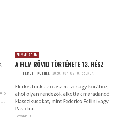
FILMMÚZEUM
A FILM RÖVID TÖRTÉNETE 13. RÉSZ
t,
NÉMETH KORNÉL
2020. JÚNIUS 10. SZERDA
Elérkeztünk az olasz mozi nagy korához,
ahol olyan rendezők alkottak maradandó
0
klasszikusokat, mint Federico Fellini vagy
Pasolini...
Tovább