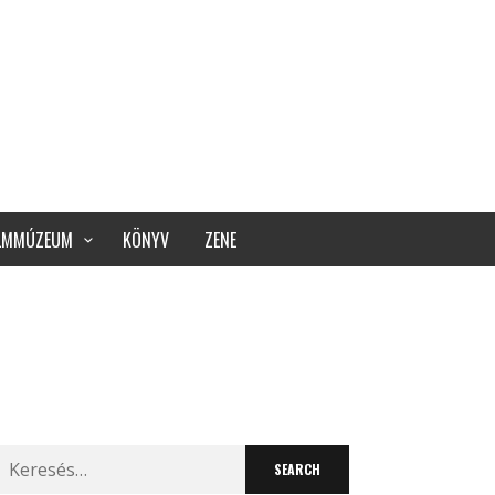
ILMMÚZEUM
KÖNYV
ZENE
Search
for: