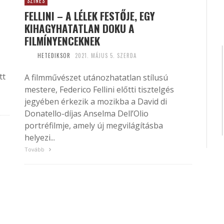
SZÍNES
FELLINI – A LÉLEK FESTŐJE, EGY
KIHAGYHATATLAN DOKU A
FILMÍNYENCEKNEK
HETEDIKSOR
2021. MÁJUS 5. SZERDA
tt
A filmművészet utánozhatatlan stílusú
mestere, Federico Fellini előtti tisztelgés
jegyében érkezik a mozikba a David di
Donatello-díjas Anselma Dell’Olio
portréfilmje, amely új megvilágításba
helyezi...
Tovább