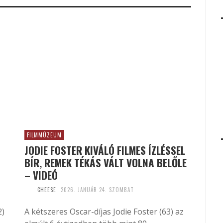
FILMMÚZEUM
JODIE FOSTER KIVÁLÓ FILMES ÍZLÉSSEL
BÍR, REMEK TÉKÁS VÁLT VOLNA BELŐLE
– VIDEÓ
CHEESE
2026. JANUÁR 24. SZOMBAT
2)
A kétszeres Oscar-díjas Jodie Foster (63) az