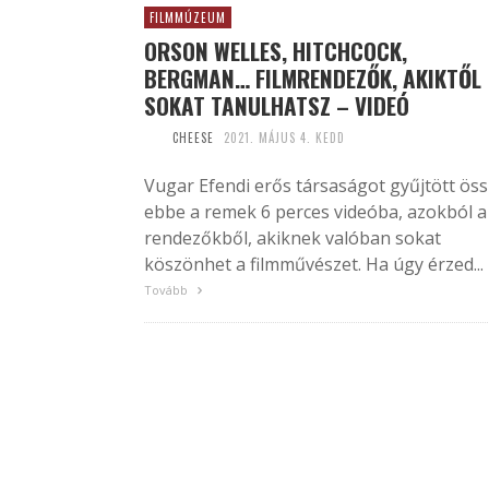
FILMMÚZEUM
ORSON WELLES, HITCHCOCK,
BERGMAN… FILMRENDEZŐK, AKIKTŐL
SOKAT TANULHATSZ – VIDEÓ
CHEESE
2021. MÁJUS 4. KEDD
Vugar Efendi erős társaságot gyűjtött ös
ebbe a remek 6 perces videóba, azokból a
rendezőkből, akiknek valóban sokat
köszönhet a filmművészet. Ha úgy érzed...
Tovább