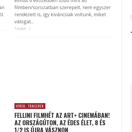
elmúlt 6 évtizedben több mint 80
an
filmben/sorozatban szerepelt, nem egyszer
l.
rendezett is, így kíváncsiak voltunk, miket
válogat...
Tovább
HÍREK, TRAILEREK
FELLINI FILMHÉT AZ ART+ CINEMÁBAN!
AZ ORSZÁGÚTON, AZ ÉDES ÉLET, 8 ÉS
1/2 IS ÚJRA VÁSZNON