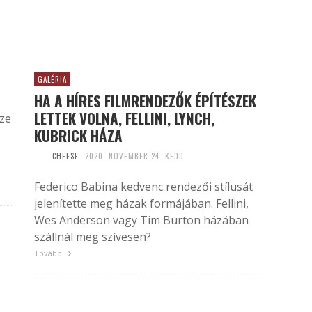
GALÉRIA
HA A HÍRES FILMRENDEZŐK ÉPÍTÉSZEK
LETTEK VOLNA, FELLINI, LYNCH,
sze
KUBRICK HÁZA
CHEESE
2020. NOVEMBER 24. KEDD
Federico Babina kedvenc rendezői stílusát
jelenítette meg házak formájában. Fellini,
Wes Anderson vagy Tim Burton házában
szállnál meg szívesen?
Tovább