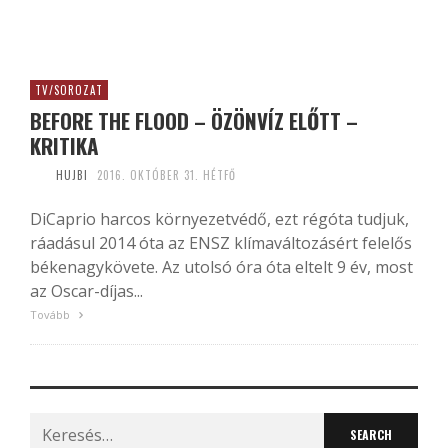
TV/SOROZAT
BEFORE THE FLOOD – ÖZÖNVÍZ ELŐTT –
KRITIKA
HUJBI
2016. OKTÓBER 31. HÉTFŐ
DiCaprio harcos környezetvédő, ezt régóta tudjuk,
ráadásul 2014 óta az ENSZ klímaváltozásért felelős
békenagykövete. Az utolsó óra óta eltelt 9 év, most
az Oscar-díjas...
Tovább
Search
for: