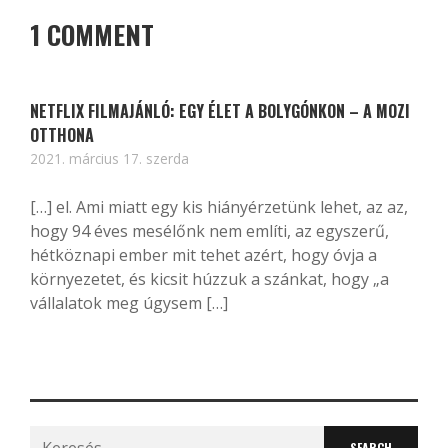
1 COMMENT
NETFLIX FILMAJÁNLÓ: EGY ÉLET A BOLYGÓNKON – A MOZI
OTTHONA
2021. március 17. szerda
[…] el. Ami miatt egy kis hiányérzetünk lehet, az az,
hogy 94 éves mesélőnk nem említi, az egyszerű,
hétköznapi ember mit tehet azért, hogy óvja a
környezetet, és kicsit húzzuk a szánkat, hogy „a
vállalatok meg úgysem […]
Search