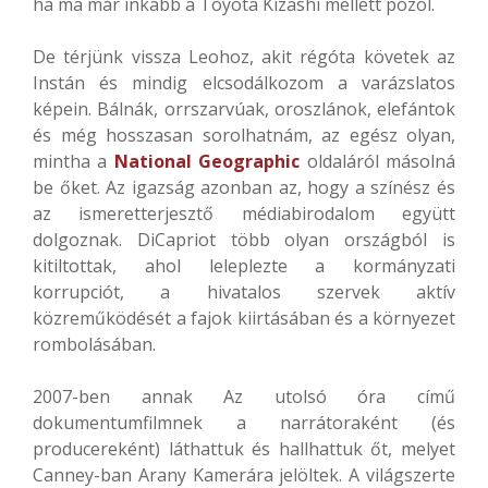
ha ma már inkább a Toyota Kizashi mellett pózol.
De térjünk vissza Leohoz, akit régóta követek az
Instán és mindig elcsodálkozom a varázslatos
képein. Bálnák, orrszarvúak, oroszlánok, elefántok
és még hosszasan sorolhatnám, az egész olyan,
mintha a
National Geographic
oldaláról másolná
be őket. Az igazság azonban az, hogy a színész és
az ismeretterjesztő médiabirodalom együtt
dolgoznak. DiCapriot több olyan országból is
kitiltottak, ahol leleplezte a kormányzati
korrupciót, a hivatalos szervek aktív
közreműködését a fajok kiirtásában és a környezet
rombolásában.
2007-ben annak Az utolsó óra című
dokumentumfilmnek a narrátoraként (és
producereként) láthattuk és hallhattuk őt, melyet
Canney-ban Arany Kamerára jelöltek. A világszerte