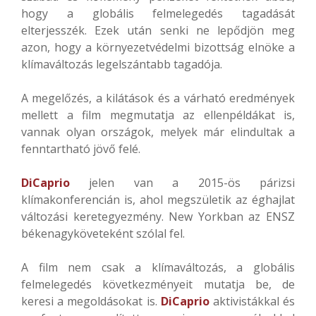
hogy a globális felmelegedés tagadását
elterjesszék. Ezek után senki ne lepődjön meg
azon, hogy a környezetvédelmi bizottság elnöke a
klímaváltozás legelszántabb tagadója.
A megelőzés, a kilátások és a várható eredmények
mellett a film megmutatja az ellenpéldákat is,
vannak olyan országok, melyek már elindultak a
fenntartható jövő felé.
DiCaprio
jelen van a 2015-ös párizsi
klímakonferencián is, ahol megszületik az éghajlat
változási keretegyezmény. New Yorkban az ENSZ
békenagyköveteként szólal fel.
A film nem csak a klímaváltozás, a globális
felmelegedés következményeit mutatja be, de
keresi a megoldásokat is.
DiCaprio
aktivistákkal és