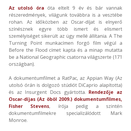
Az utolsó óra
óta eltelt 9 év és bár vannak
részeredmények, világunk továbbra is a vesztébe
rohan. Az időközben az Oscar-díjat is elnyerő
színésznek egyre több ismert és elismert
személyiséget sikerült az ügy mellé állítania. A The
Turning Point munkacímen forgó film végül a
Before the Flood címet kapta és a minap mutatta
be a National Geographic csatorna világszerte (171
országban).
A dokumentumfilmet a RatPac, az Appian Way (Az
utolsó órán is dolgozó stúdiót DiCaprio alapította)
és az Insurgent Docs gyártotta.
Rendezője az
Oscar-díjas (Az öböl 2009.) dokumentumfilmes,
Fisher Stevens
, írója pedig a szintén
dokumentumfilmekre specializálódott Mark
Monroe.