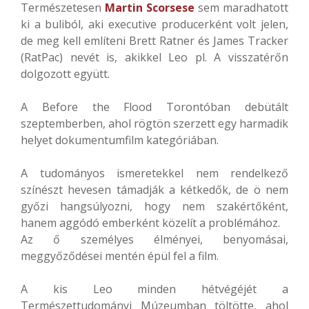
Természetesen
Martin Scorsese
sem maradhatott
ki a buliból, aki executive producerként volt jelen,
de meg kell említeni Brett Ratner és James Tracker
(RatPac) nevét is, akikkel Leo pl. A visszatérőn
dolgozott együtt.
A Before the Flood Torontóban debütált
szeptemberben, ahol rögtön szerzett egy harmadik
helyet dokumentumfilm kategóriában.
A tudományos ismeretekkel nem rendelkező
színészt hevesen támadják a kétkedők, de ö nem
győzi hangsúlyozni, hogy nem szakértőként,
hanem aggódó emberként közelít a problémához.
Az ő személyes élményei, benyomásai,
meggyőződései mentén épül fel a film.
A kis Leo minden hétvégéjét a
Természettudományi Múzeumban töltötte, ahol