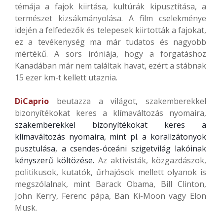
témája a fajok kiirtása, kultúrák kipusztítása, a
természet kizsákmányolása. A film cselekménye
idején a felfedezők és telepesek kiirtották a fajokat,
ez a tevékenység ma már tudatos és nagyobb
mértékű. A sors iróniája, hogy a forgatáshoz
Kanadában már nem találtak havat, ezért a stábnak
15 ezer km-t kellett utaznia.
DiCaprio
beutazza a világot, szakemberekkel
bizonyítékokat keres a klímaváltozás nyomaira,
szakemberekkel bizonyítékokat keres a
klímaváltozás nyomaira, mint pl. a korallzátonyok
pusztulása, a csendes-óceáni szigetvilág lakóinak
kényszerű költözése.
Az aktivisták, közgazdászok,
politikusok, kutatók, űrhajósok mellett olyanok is
megszólalnak, mint Barack Obama, Bill Clinton,
John Kerry, Ferenc pápa, Ban Ki-Moon vagy Elon
Musk.