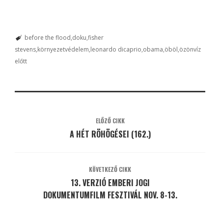
before the flood
doku
fisher
stevens
környezetvédelem
leonardo dicaprio
obama
öböl
özönvíz
előtt
ELŐZŐ CIKK
A HÉT RÖHÖGÉSEI (162.)
KÖVETKEZŐ CIKK
13. VERZIÓ EMBERI JOGI
DOKUMENTUMFILM FESZTIVÁL NOV. 8-13.