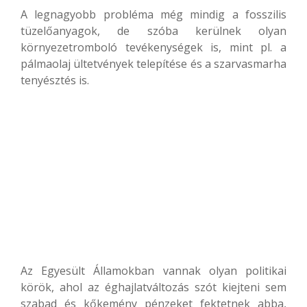
A legnagyobb probléma még mindig a fosszilis
tüzelőanyagok, de szóba kerülnek olyan
környezetromboló tevékenységek is, mint pl. a
pálmaolaj ültetvények telepítése és a szarvasmarha
tenyésztés is.
Az Egyesült Államokban vannak olyan politikai
körök, ahol az éghajlatváltozás szót kiejteni sem
szabad és kőkemény pénzeket fektetnek abba,