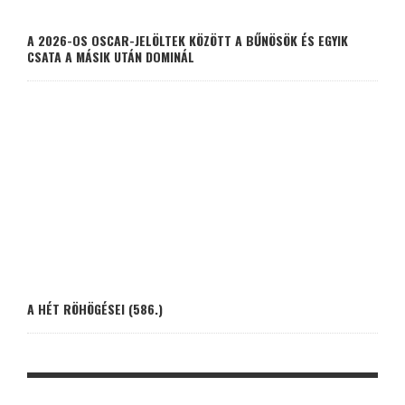
A 2026-OS OSCAR-JELÖLTEK KÖZÖTT A BŰNÖSÖK ÉS EGYIK
CSATA A MÁSIK UTÁN DOMINÁL
A HÉT RÖHÖGÉSEI (586.)