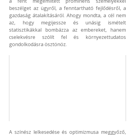
a fent megemlített prominens személyekkel
beszélget az ügyről, a fenntartható fejlődésről, a
gazdaság átalakításáról. Ahogy mondta, a cél nem
az, hogy megijessze és unásig ismételt
statisztikákkal bombázza az embereket, hanem
cselekvésre szólít fel és környezettudatos
gondolkodásra ösztönöz.
A színész lelkesedése és optimizmusa meggyőző,