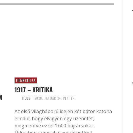
FILMKRITIKA
1917 – KRITIKA
M
HUJBI
2020. JANUÁR 24. PÉNTEK
Az első világháború idején két bátor katona
elindul, hogy elvigyen egy üzenetet,
megmentve ezzel 1.600 bajtársukat.
Útközben számtalan veszéllyel kell