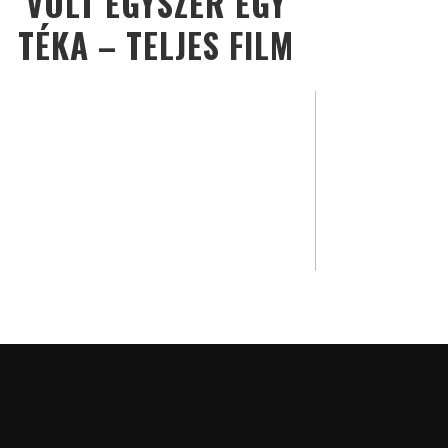
VOLT EGYSZER EGY
TÉKA – TELJES FILM