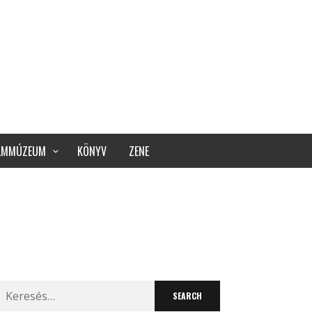
ILMMÚZEUM
KÖNYV
ZENE
Search
for: