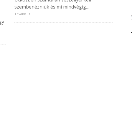
szembenézniük és mi mindvégig...
Tovább
gy