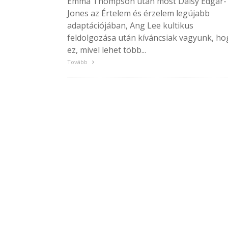
Emma Thompson után most Daisy Edgar-
Jones az Értelem és érzelem legújabb
adaptációjában, Ang Lee kultikus
feldolgozása után kíváncsiak vagyunk, ho
ez, mivel lehet több...
Tovább