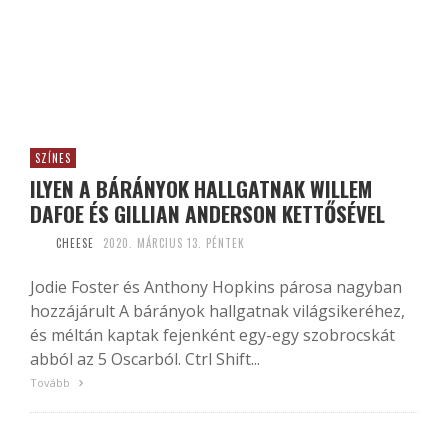
SZÍNES
ILYEN A BÁRÁNYOK HALLGATNAK WILLEM
DAFOE ÉS GILLIAN ANDERSON KETTŐSÉVEL
CHEESE
2020. MÁRCIUS 13. PÉNTEK
Jodie Foster és Anthony Hopkins párosa nagyban
hozzájárult A bárányok hallgatnak világsikeréhez,
és méltán kaptak fejenként egy-egy szobrocskát
abból az 5 Oscarból. Ctrl Shift...
Tovább