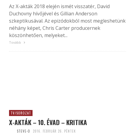
Az X-akták 2018 elején ismét visszatér, David
Duchovny hívőjével és Gillian Anderson
szkeptikusával. Az epizódokból most megleshetünk
néhány képet, Chris Carter producernek
köszönhetően, melyeket...
Tovább
TV/SOROZAT
X-AKTÁK – 10. ÉVAD – KRITIKA
STEVE-O
2016. FEBRUÁR 26. PÉNTEK