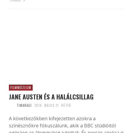
Tovább
FILMMÚZEUM
JANE AUSTEN ÉS A HALÁLCSILLAG
TIMARAGI
2018. MÁJUS 21. HÉTFŐ
A következőkben kifejezetten azokra a
színésznőkre fókuszálunk, akik a BBC stúdióitól
egészen az álomgyárig jutottak. És persze azokra is