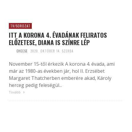
TV/SOROZAT
ITT A KORONA 4. ÉVADÁNAK FELIRATOS
ELŐZETESE, DIANA IS SZÍNRE LÉP
CHEESE
2020. OKTÓBER 14. SZERDA
November 15-től érkezik A korona 4. évada, ami
már az 1980-as években jár, hol II. Erzsébet
Margaret Thatcherben emberére akad, Károly
herceg pedig feleségül...
Tovább