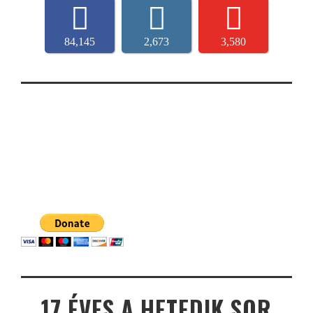
84,145
2,673
3,580
17 ÉVES A HETEDIK SOR