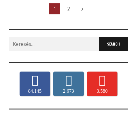
1
2
Search
for:
84,145
2,673
3,580