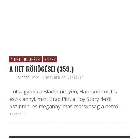
A HÉT RÖHÖGÉSEI
SZÍNES
A HÉT RÖHÖGÉSEI (359.)
CHEESE
2020. NOVEMBER 22. VASÁRNAP
Túl vagyunk a Black Fridayen, Harrison Ford is
eszik annyi, mint Brad Pitt, a Toy Story 4-ről
őszintén...és megannyi más csacskaság a hétről.
Tovább