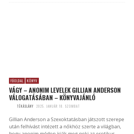
FŐOLDAL
KÖNYV
VÁGY – ANONIM LEVELEK GILLIAN ANDERSON
VÁLOGATÁSÁBAN – KÖNYVAJÁNLÓ
TÉKÁSLÁNY
2025. JANUÁR 18. SZOMBAT
Gillian Anderson a Szexoktatásban játszott szerepe
után felhívást intézett a nőkhöz szerte a világban,
hogy anonim módon írják meg neki az erotikus