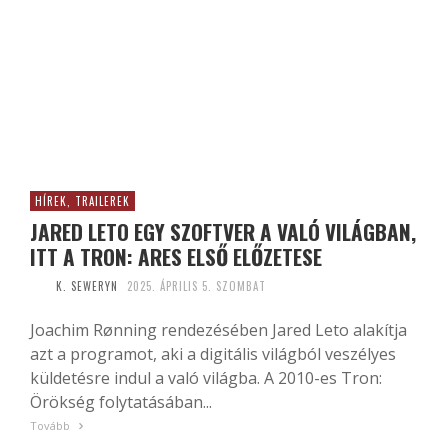
HÍREK, TRAILEREK
JARED LETO EGY SZOFTVER A VALÓ VILÁGBAN,
ITT A TRON: ARES ELSŐ ELŐZETESE
K. SEWERYN
2025. ÁPRILIS 5. SZOMBAT
Joachim Rønning rendezésében Jared Leto alakítja
azt a programot, aki a digitális világból veszélyes
küldetésre indul a való világba. A 2010-es Tron:
Örökség folytatásában...
Tovább