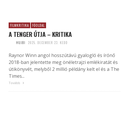
FILMKRITIKA
FŐOLDAL
A TENGER ÚTJA – KRITIKA
HUJBI
2025. DECEMBER 23. KEDD
Raynor Winn angol hosszútávú gyalogló és írónő
2018-ban jelentette meg önéletrajzi emlékiratát és
útikönyvét, melyből 2 millió példány kelt el és a The
Times...
Tovább