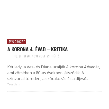
TV/SOROZAT
A KORONA 4. ÉVAD – KRITIKA
HUJBI
2020. NOVEMBER 23. HÉTFŐ
Két lady, a Vas- és Diana uralják A korona 4.évadát,
ami zömében a 80-as években játszódik. A
színvonal töretlen, a szórakozás és a díjeső...
Tovább