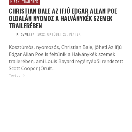
HÍREK, TRAILEREK
CHRISTIAN BALE AZ IFJÚ EDGAR ALLAN POE
OLDALÁN NYOMOZ A HALVÁNYKÉK SZEMEK
TRAILERÉBEN
K. SEWERYN
2022. OKTÓBER 28. PÉNTEK
Kosztümös, nyomozós, Christian Bale, jöhet! Az ifjú
Edgar Allan Poe is feltűnik a Halványkék szemek
trailerében, ami Louis Bayard regényéből rendezett
Scott Cooper (Őrült...
Tovább