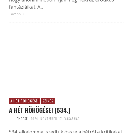
fantáziáikat. A...
Tovább
A HÉT RÖHÖGÉSEI
SZÍNES
A HÉT RÖHÖGÉSEI (534.)
CHEESE
2024. NOVEMBER 17. VASÁRNAP
534. alkalommal szedtük össze a hétről a kritikákat,