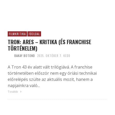
FILMKRITIKA
FŐOLDAL
TRON: ARES – KRITIKA (ÉS FRANCHISE
TÖRTÉNELEM)
BAKAY BOTOND
2025. OKTÓBER 7. KEDD
A Tron 43 év alatt vált trilógiává. A franchise
történetében először nem egy óriási technikai
előrelépés szülte az aktuális mozit, hanem a
napjainkra való...
Tovább