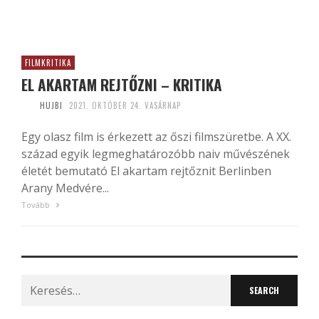
FILMKRITIKA
EL AKARTAM REJTŐZNI – KRITIKA
HUJBI
2021. OKTÓBER 24. VASÁRNAP
Egy olasz film is érkezett az őszi filmszüretbe. A XX.
század egyik legmeghatározóbb naiv művészének
életét bemutató El akartam rejtőznit Berlinben
Arany Medvére...
Tovább
Search
for: