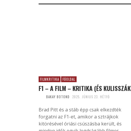
FILMKRITIKA
FŐOLDAL
F1 – A FILM – KRITIKA (ÉS KULISSZÁK
BAKAY BOTOND
2025. JÚNIUS 23. HÉTFŐ
Brad Pitt és a stáb épp csak elkezdték
forgatni az F1-et, amikor a sztrájkok
kitörésével óriási csúszásba került, és
minden idők egyik legdrágább filmes...