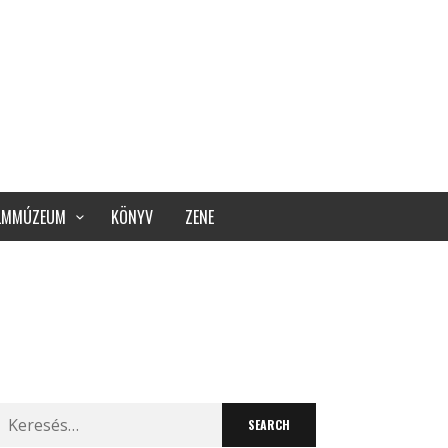
ILMMÚZEUM
KÖNYV
ZENE
Search
for: