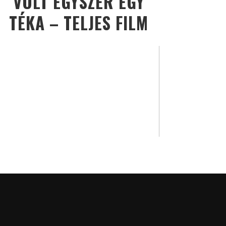
VOLT EGYSZER EGY
TÉKA – TELJES FILM