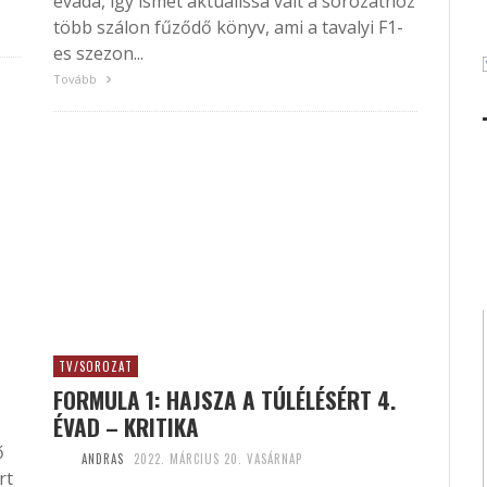
évada, így ismét aktuálissá vált a sorozathoz
több szálon fűződő könyv, ami a tavalyi F1-
es szezon...
Tovább
TV/SOROZAT
FORMULA 1: HAJSZA A TÚLÉLÉSÉRT 4.
ÉVAD – KRITIKA
ő
ANDRAS
2022. MÁRCIUS 20. VASÁRNAP
rt