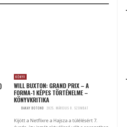
KÖNYV
)
WILL BUXTON: GRAND PRIX – A
FORMA-1 KÉPES TÖRTÉNELME –
KÖNYVKRITIKA
BAKAY BOTOND
2025. MÁRCIUS 8. SZOMBAT
Kijött a Netflixre a Hajsza a túlélésért 7.