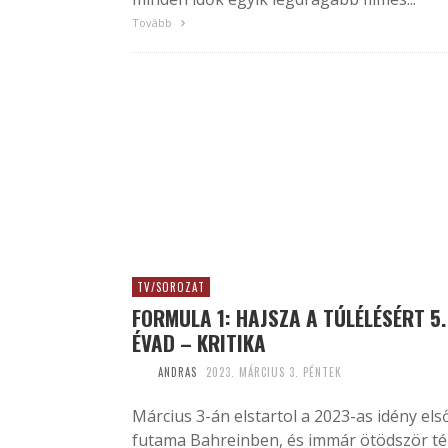
Tovább
TV/SOROZAT
FORMULA 1: HAJSZA A TÚLÉLÉSÉRT 5.
ÉVAD – KRITIKA
ANDRAS
2023. MÁRCIUS 3. PÉNTEK
Március 3-án elstartol a 2023-as idény els
futama Bahreinben, és immár ötödször té