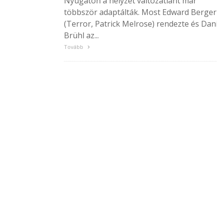
Nyugaton a helyzet változatlant már
többször adaptálták. Most Edward Berger
(Terror, Patrick Melrose) rendezte és Dani
Brühl az...
Tovább