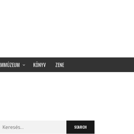
ILMMÚZEUM
KÖNYV
ZENE
Search
for: