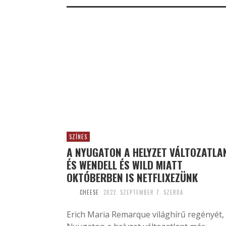
SZÍNES
A NYUGATON A HELYZET VÁLTOZATLA
ÉS WENDELL ÉS WILD MIATT
OKTÓBERBEN IS NETFLIXEZÜNK
CHEESE
2022. SZEPTEMBER 7. SZERDA
Erich Maria Remarque világhírű regényét,