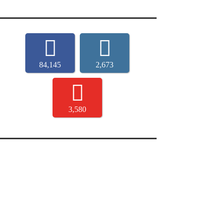
84,145
2,673
3,580