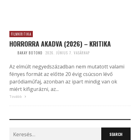
FILMKRITIKA
HORRORRA AKADVA (2026) – KRITIKA
BAKAY BOTOND
2026. JÚNIUS 7. VASÁRNAP
Az elmúlt negyedszázadban nem mutatott valami
fényes formát az előtte 20 évig csúcson lévő
paródiaműfaj, azonban az ipart mindig van ok
miért kifigurázni, az...
Tovább
Search
for: