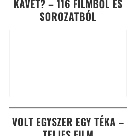
KÁVÉT? – 116 FILMBŐL ÉS
SOROZATBÓL
VOLT EGYSZER EGY TÉKA –
TELJES FILM