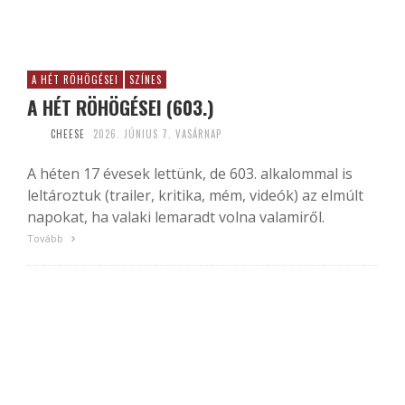
A HÉT RÖHÖGÉSEI
SZÍNES
A HÉT RÖHÖGÉSEI (603.)
CHEESE
2026. JÚNIUS 7. VASÁRNAP
A héten 17 évesek lettünk, de 603. alkalommal is
leltároztuk (trailer, kritika, mém, videók) az elmúlt
napokat, ha valaki lemaradt volna valamiről.
Tovább