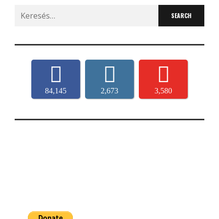
Search
for:
84,145
2,673
3,580