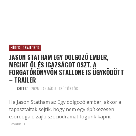
HÍREK, TRAILEREK
JASON STATHAM EGY DOLGOZÓ EMBER,
MEGINT ÖL ÉS IGAZSÁGOT OSZT, A
FORGATÓKÖNYVÖN STALLONE IS ÜGYKÖDÖTT
– TRAILER
CHEESE
2025. JANUÁR 9. CSÜTÖRTÖK
Ha Jason Statham az Egy dolgozó ember, akkor a
tapasztaltak sejtik, hogy nem egy építkezésen
csordogáló zajló szociodrámát fogunk kapni.
Tovább