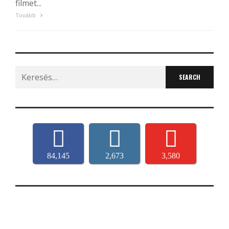
filmet...
Tovább
Search
for:
84,145
2,673
3,580