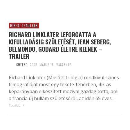
HÍREK, TRAILEREK
RICHARD LINKLATER LEFORGATTA A
KIFULLADÁSIG SZÜLETÉSÉT, JEAN SEBERG,
BELMONDO, GODARD ÉLETRE KELNEK –
TRAILER
CHEESE
2025. MÁJUS 18. VASÁRNAP
Richard Linklater (Mielőtt-trilógia) rendkívül színes
filmográfiáját most egy fekete-fehérben, 4:3-as
képarányban elkészített mozival gazdagította, ami
a francia új hullám születéséről, az idén 65 éves...
Tovább