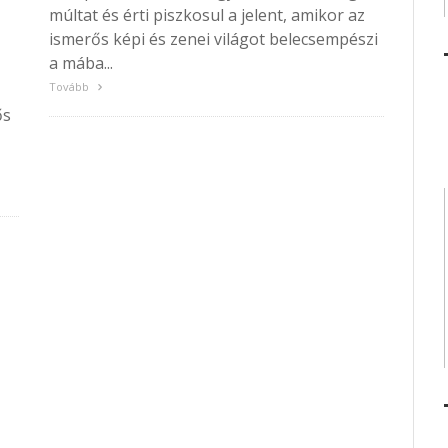
múltat és érti piszkosul a jelent, amikor az
ismerős képi és zenei világot belecsempészi
a mába...
Tovább
ős