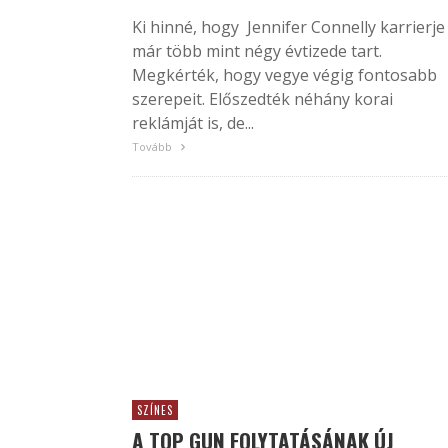
Ki hinné, hogy Jennifer Connelly karrierje
már több mint négy évtizede tart.
Megkérték, hogy vegye végig fontosabb
szerepeit. Előszedték néhány korai
reklámját is, de...
Tovább
SZÍNES
A TOP GUN FOLYTATÁSÁNAK ÚJ