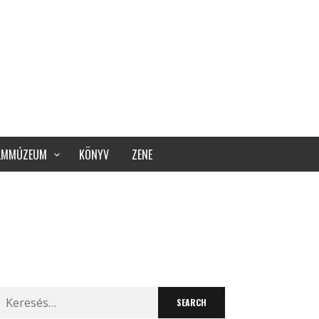
ILMMÚZEUM
KÖNYV
ZENE
Search
for: