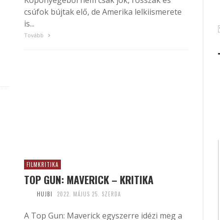
Köpönyegéből nem csak jók, rosszak és
csúfok bújtak elő, de Amerika lelkiismerete
is...
Tovább
FILMKRITIKA
TOP GUN: MAVERICK – KRITIKA
HUJBI
2022. MÁJUS 25. SZERDA
A Top Gun: Maverick egyszerre idézi meg a