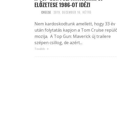
ELŐZETESE 1986-OT IDÉZI
CHEESE
2019. DECEMBER 16. HÉTFŐ
Nem kardoskodtunk amellett, hogy 33 év
után folytatás kapjon a Tom Cruise repül
mozija. A Top Gun: Maverick új trailere
szépen csillog, de azért...
Tovább