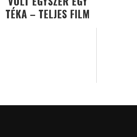
VOLT EGYSZER EGY
TÉKA – TELJES FILM