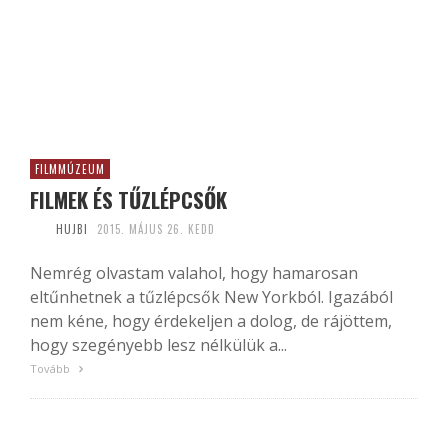
FILMMÚZEUM
FILMEK ÉS TŰZLÉPCSŐK
HUJBI
2015. MÁJUS 26. KEDD
Nemrég olvastam valahol, hogy hamarosan
eltűnhetnek a tűzlépcsők New Yorkból. Igazából
nem kéne, hogy érdekeljen a dolog, de rájöttem,
hogy szegényebb lesz nélkülük a...
Tovább