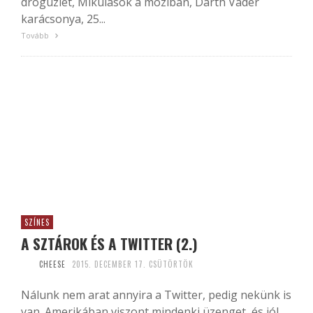
drogüzlet, Mikulások a moziban, Darth Vader
karácsonya, 25...
Tovább
SZÍNES
A SZTÁROK ÉS A TWITTER (2.)
CHEESE
2015. DECEMBER 17. CSÜTÖRTÖK
Nálunk nem arat annyira a Twitter, pedig nekünk is
van. Amerikában viszont mindenki üzenget, és jól