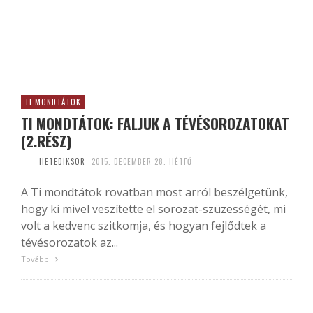
TI MONDTÁTOK
TI MONDTÁTOK: FALJUK A TÉVÉSOROZATOKAT
(2.RÉSZ)
HETEDIKSOR
2015. DECEMBER 28. HÉTFŐ
A Ti mondtátok rovatban most arról beszélgetünk,
hogy ki mivel veszítette el sorozat-szüzességét, mi
volt a kedvenc szitkomja, és hogyan fejlődtek a
tévésorozatok az...
Tovább