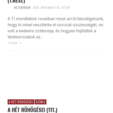
(1.RÉSZ)
HETEDIKSOR
2015. NOVEMBER 16. HÉTFŐ
A Ti mondtátok rovatban most arról beszélgetünk,
hogy ki mivel veszítette el sorozat-szüzességét, mi
volt a kedvenc szitkomja, és hogyan fejlődtek a
tévésorozatok az...
Tovább
A HÉT RÖHÖGÉSEI
SZÍNES
A HÉT RÖHÖGÉSEI (111.)