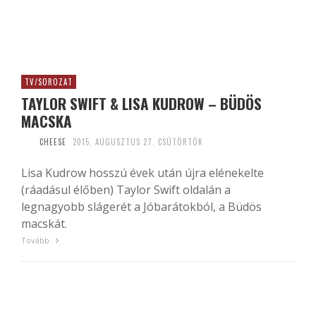
TV/SOROZAT
TAYLOR SWIFT & LISA KUDROW – BÜDÖS
MACSKA
CHEESE
2015. AUGUSZTUS 27. CSÜTÖRTÖK
Lisa Kudrow hosszú évek után újra elénekelte
(ráadásul élőben) Taylor Swift oldalán a
legnagyobb slágerét a Jóbarátokból, a Büdös
macskát.
Tovább