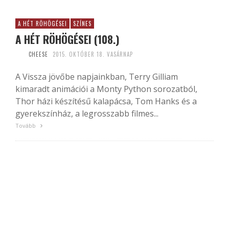
A HÉT RÖHÖGÉSEI
SZÍNES
A HÉT RÖHÖGÉSEI (108.)
CHEESE
2015. OKTÓBER 18. VASÁRNAP
A Vissza jövőbe napjainkban, Terry Gilliam
kimaradt animációi a Monty Python sorozatból,
Thor házi készítésű kalapácsa, Tom Hanks és a
gyerekszínház, a legrosszabb filmes...
Tovább