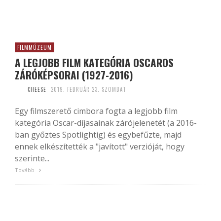
FILMMÚZEUM
A LEGJOBB FILM KATEGÓRIA OSCAROS
ZÁRÓKÉPSORAI (1927-2016)
CHEESE
2019. FEBRUÁR 23. SZOMBAT
Egy filmszerető cimbora fogta a legjobb film
kategória Oscar-díjasainak zárójelenetét (a 2016-
ban győztes Spotlightig) és egybefűzte, majd
ennek elkészítették a "javított" verzióját, hogy
szerinte...
Tovább