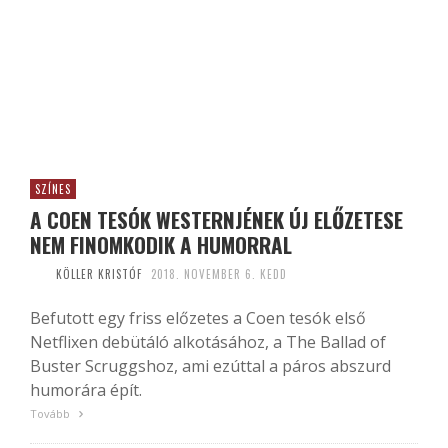
SZÍNES
A COEN TESÓK WESTERNJÉNEK ÚJ ELŐZETESE
NEM FINOMKODIK A HUMORRAL
KÖLLER KRISTÓF
2018. NOVEMBER 6. KEDD
Befutott egy friss előzetes a Coen tesók első
Netflixen debütáló alkotásához, a The Ballad of
Buster Scruggshoz, ami ezúttal a páros abszurd
humorára épít.
Tovább