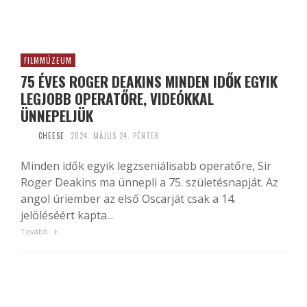
FILMMÚZEUM
75 ÉVES ROGER DEAKINS MINDEN IDŐK EGYIK
LEGJOBB OPERATŐRE, VIDEÓKKAL
ÜNNEPELJÜK
CHEESE
2024. MÁJUS 24. PÉNTEK
Minden idők egyik legzseniálisabb operatőre, Sir
Roger Deakins ma ünnepli a 75. születésnapját. Az
angol úriember az első Oscarját csak a 14.
jelöléséért kapta...
Tovább