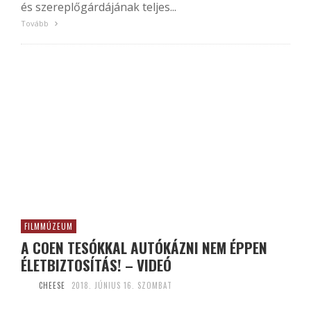
és szereplőgárdájának teljes...
Tovább
FILMMÚZEUM
A COEN TESÓKKAL AUTÓKÁZNI NEM ÉPPEN
ÉLETBIZTOSÍTÁS! – VIDEÓ
CHEESE
2018. JÚNIUS 16. SZOMBAT