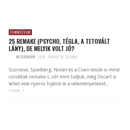
FILMMÚZEUM
25 REMAKE (PSYCHO, TÉGLA, A TETOVÁLT
LÁNY), DE MELYIK VOLT JÓ?
HETEDIKSOR
2020. JÚNIUS 24. SZERDA
Scorsese, Spielberg, Nolan és a Coen tesók is mind
csináltak remake-t, sőt mint tudjuk, még Oscart is
lehet vele nyerni. Írjátok le a véleményeteket...
Tovább