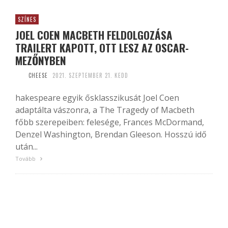
SZÍNES
JOEL COEN MACBETH FELDOLGOZÁSA
TRAILERT KAPOTT, OTT LESZ AZ OSCAR-
MEZŐNYBEN
CHEESE
2021. SZEPTEMBER 21. KEDD
hakespeare egyik ősklasszikusát Joel Coen
adaptálta vászonra, a The Tragedy of Macbeth
főbb szerepeiben: felesége, Frances McDormand,
Denzel Washington, Brendan Gleeson. Hosszú idő
után...
Tovább