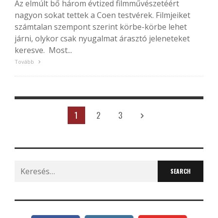
Az elmúlt bő három évtized filmművészetéért
nagyon sokat tettek a Coen testvérek. Filmjeiket
számtalan szempont szerint körbe-körbe lehet
járni, olykor csak nyugalmat árasztó jeleneteket
keresve. Most...
Tovább
1
2
3
Search
for: