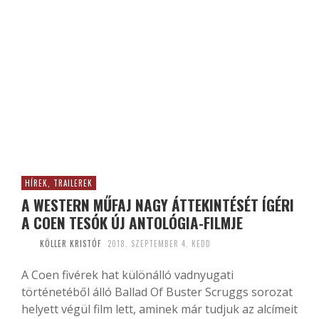
HÍREK, TRAILEREK
A WESTERN MŰFAJ NAGY ÁTTEKINTÉSÉT ÍGÉRI
A COEN TESÓK ÚJ ANTOLÓGIA-FILMJE
KÖLLER KRISTÓF
2018. SZEPTEMBER 4. KEDD
A Coen fivérek hat különálló vadnyugati
történetéből álló Ballad Of Buster Scruggs sorozat
helyett végül film lett, aminek már tudjuk az alcímeit