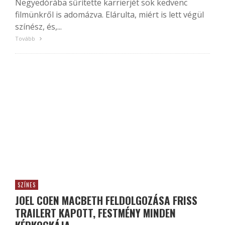
Negyedórába sűrítette karrierjét sok kedvenc
filmünkről is adomázva. Elárulta, miért is lett végül
színész, és,...
Tovább
SZÍNES
JOEL COEN MACBETH FELDOLGOZÁSA FRISS
TRAILERT KAPOTT, FESTMÉNY MINDEN