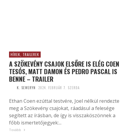
HÍREK, TRAILEREK
A SZÖKEVÉNY CSAJOK ELSŐRE IS ELÉG COEN
TESÓS, MATT DAMON ÉS PEDRO PASCAL IS
BENNE – TRAILER
K. SEWERYN
2024. FEBRUÁR 7. SZERDA
Ethan Coen ezúttal testvére, Joel nélkül rendezte
meg a Szökevény csajokat, ráadásul a felesége
segített az írásban, de így is visszaköszönnek a
főbb ismertetőjegyek:...
Tovább