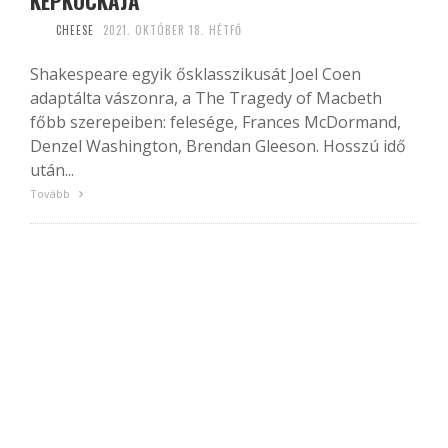
KÉPKOCKÁJA
CHEESE
2021. OKTÓBER 18. HÉTFŐ
Shakespeare egyik ősklasszikusát Joel Coen
adaptálta vászonra, a The Tragedy of Macbeth
főbb szerepeiben: felesége, Frances McDormand,
Denzel Washington, Brendan Gleeson. Hosszú idő
után...
Tovább