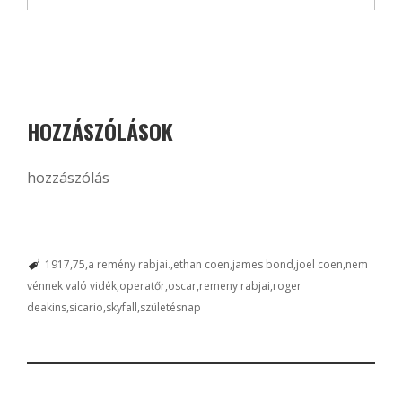
HOZZÁSZÓLÁSOK
hozzászólás
1917
75
a remény rabjai.
ethan coen
james bond
joel coen
nem
vénnek való vidék
operatőr
oscar
remeny rabjai
roger
deakins
sicario
skyfall
születésnap