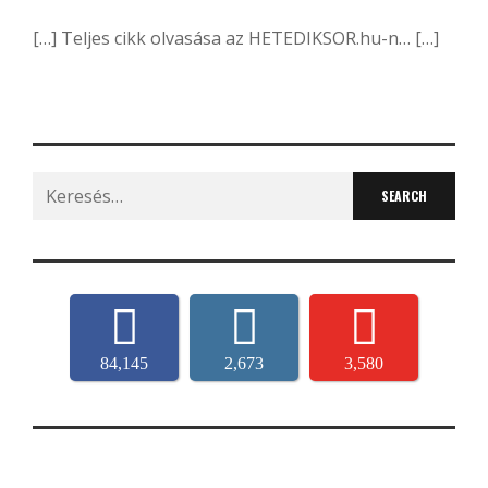
[…] Teljes cikk olvasása az HETEDIKSOR.hu-n… […]
Search
for:
84,145
2,673
3,580