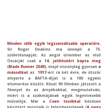
Minden idők egyik legzseniálisabb operatőre
,
Sir Roger Deakins ma ünnepli a 75.
születésnapját. Az angol úriember
az első
Oscarját csak a
14. jelöléséért kapta meg
(
Blade Runner 2049)
, majd viszonylag gyorsan
a
másodikat
az
1917
-ért rá két évre, de ötször
elnyerte a BAFTA-díjat is a 180 egyéni
elismerése között. Közel 90 filmben játszott a
fénnyel és az árnyékokkal, megmutatván,
miért is a szakmájának egyik legmívesebb
művelője. Már a
Coen tesókkal
közösen
készített mozijaik is felejthetetlenek (
A nagy