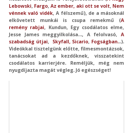
Lebowski
,
Fargo
,
Az ember, aki ott se volt
,
Nem
vénnek való vidék
, A félszemű), de a másoknál
elkövetett munkái is csupa remekmű (
A
remény rabjai
, Kundun, Egy csodálatos elme,
Jesse James meggyilkolása…, A felolvasó,
A
szabadság útjai
,
Skyfall,
Sicario
,
Fogságban.
..).
Videókkal tisztelgünk előtte, filmesmontázsok,
tanácsokat ad a kezdőknek, visszatekint
csodálatos karrierjére. Reméljük, még nem
nyugdíjazta magát végleg. Jó egészséget!