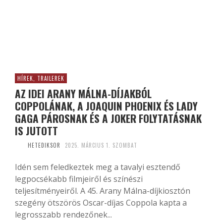
HÍREK, TRAILEREK
AZ IDEI ARANY MÁLNA-DÍJAKBÓL
COPPOLÁNAK, A JOAQUIN PHOENIX ÉS LADY
GAGA PÁROSNAK ÉS A JOKER FOLYTATÁSNAK
IS JUTOTT
HETEDIKSOR
2025. MÁRCIUS 1. SZOMBAT
Idén sem feledkeztek meg a tavalyi esztendő
legpocsékabb filmjeiről és színészi
teljesítményeiről. A 45. Arany Málna-díjkiosztón
szegény ötszörös Oscar-díjas Coppola kapta a
legrosszabb rendezőnek...