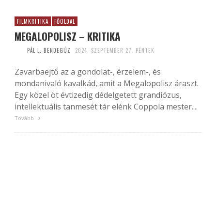
FILMKRITIKA
FŐOLDAL
MEGALOPOLISZ – KRITIKA
PÁL L. BENDEGÚZ
2024. SZEPTEMBER 27. PÉNTEK
Zavarbaejtő az a gondolat-, érzelem-, és
mondanivaló kavalkád, amit a Megalopolisz áraszt.
Egy közel öt évtizedig dédelgetett grandiózus,
intellektuális tanmesét tár elénk Coppola mester....
Tovább