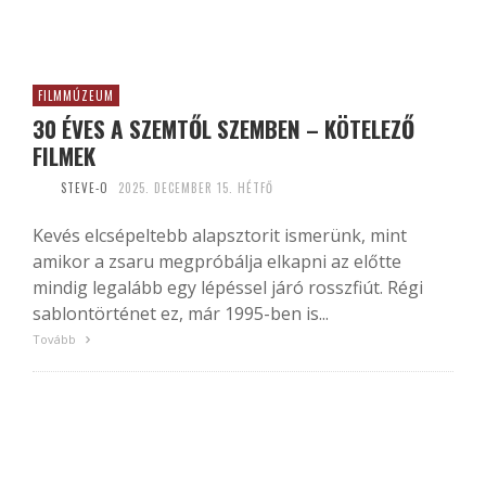
FILMMÚZEUM
30 ÉVES A SZEMTŐL SZEMBEN – KÖTELEZŐ
FILMEK
STEVE-O
2025. DECEMBER 15. HÉTFŐ
Kevés elcsépeltebb alapsztorit ismerünk, mint
amikor a zsaru megpróbálja elkapni az előtte
mindig legalább egy lépéssel járó rosszfiút. Régi
sablontörténet ez, már 1995-ben is...
Tovább