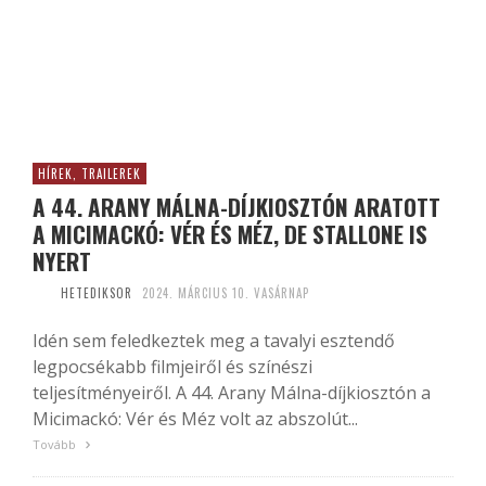
HÍREK, TRAILEREK
A 44. ARANY MÁLNA-DÍJKIOSZTÓN ARATOTT
A MICIMACKÓ: VÉR ÉS MÉZ, DE STALLONE IS
NYERT
HETEDIKSOR
2024. MÁRCIUS 10. VASÁRNAP
Idén sem feledkeztek meg a tavalyi esztendő
legpocsékabb filmjeiről és színészi
teljesítményeiről. A 44. Arany Málna-díjkiosztón a
Micimackó: Vér és Méz volt az abszolút...
Tovább