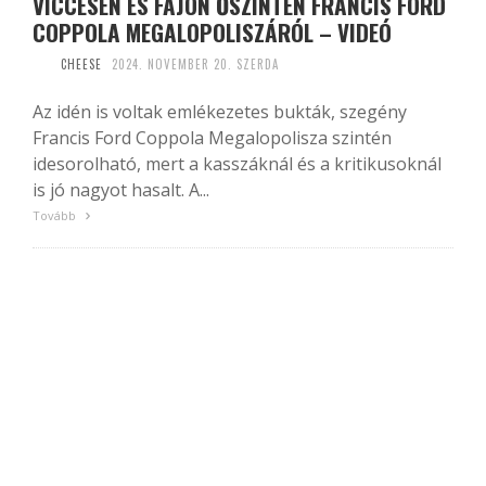
VICCESEN ÉS FÁJÓN ŐSZINTÉN FRANCIS FORD
COPPOLA MEGALOPOLISZÁRÓL – VIDEÓ
CHEESE
2024. NOVEMBER 20. SZERDA
Az idén is voltak emlékezetes bukták, szegény
Francis Ford Coppola Megalopolisza szintén
idesorolható, mert a kasszáknál és a kritikusoknál
is jó nagyot hasalt. A...
Tovább