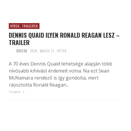
HÍREK, TRAILEREK
DENNIS QUAID ILYEN RONALD REAGAN LESZ –
TRAILER
CHEESE
2024. MÁJUS 27. HÉTFŐ
A 70 éves Dennis Quaid tehetsége alapján több
nívósabb kihívást érdemelt volna. Na ezt Sean
McNamara rendező is így gondolta, mert
ráosztotta Ronald Reagan...
Tovább