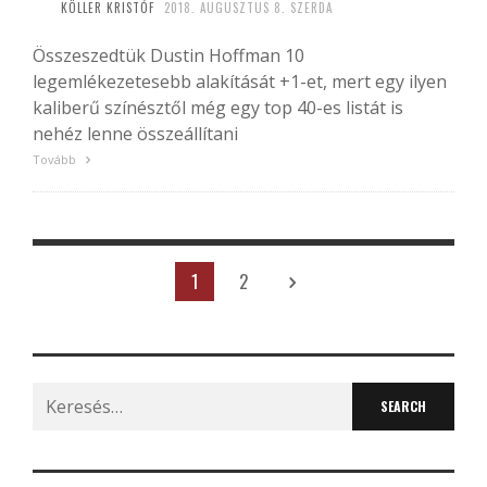
KÖLLER KRISTÓF
2018. AUGUSZTUS 8. SZERDA
Összeszedtük Dustin Hoffman 10
legemlékezetesebb alakítását +1-et, mert egy ilyen
kaliberű színésztől még egy top 40-es listát is
nehéz lenne összeállítani
Tovább
1
2
Search
for: