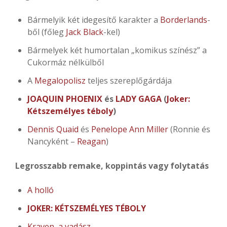
Bármelyik két idegesítő karakter a
Borderlands
-
ből (főleg
Jack Black
-kel)
Bármelyek két humortalan „komikus színész” a
Cukormáz nélkülből
A
Megalopolisz
teljes szereplőgárdája
JOAQUIN PHOENIX
és
LADY GAGA
(
Joker:
Kétszemélyes téboly
)
Dennis Quaid
és
Penelope Ann Miller
(Ronnie és
Nancyként –
Reagan
)
Legrosszabb remake, koppintás vagy folytatás
A holló
JOKER: KÉTSZEMÉLYES TÉBOLY
Kraven, a vadász