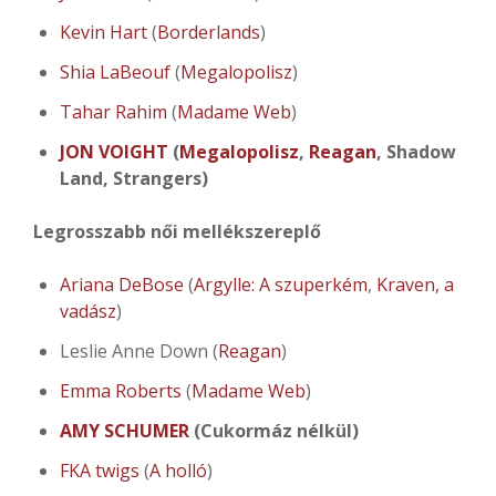
Kevin Hart
(
Borderlands
)
Shia LaBeouf
(
Megalopolisz
)
Tahar Rahim
(
Madame Web
)
JON VOIGHT
(
Megalopolisz
,
Reagan
, Shadow
Land, Strangers)
Legrosszabb női mellékszereplő
Ariana DeBose
(
Argylle: A szuperkém
,
Kraven, a
vadász
)
Leslie Anne Down (
Reagan
)
Emma Roberts
(
Madame Web
)
AMY SCHUMER
(Cukormáz nélkül)
FKA twigs
(
A holló
)