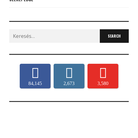
Search
for:
84,145
2,673
3,580