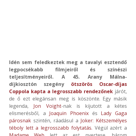
Idén sem feledkeztek meg a tavalyi esztendő
legpocsékabb filmjeiről és színészi
teljesítményeiről. A 45. Arany Málna-
díjkiosztón szegény
ötszörös Oscar-díjas
Coppola kapta a legrosszabb rendezőnek
járót,
de ő ezt elegánsan meg is köszönte. Egy másik
legenda,
Jon Voight
-nak is kijutott a kétes
elismerésből, a
Joaquin Phoenix
és
Lady Gaga
párosnak
szintén, ráadásul a
Joker: Kétszemélyes
téboly lett a legrosszabb folytatás.
Végül azért a
Madame Web
lett az est nyertese, három