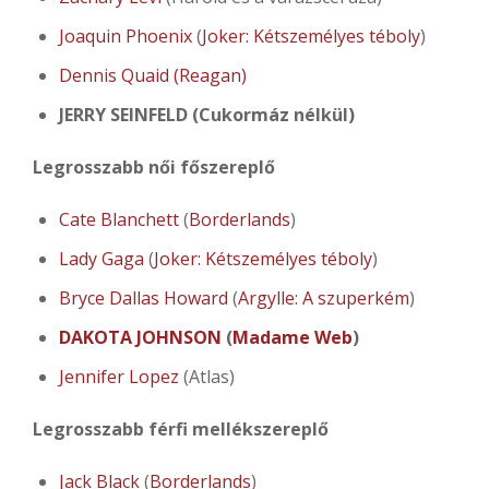
Joaquin Phoenix
(
Joker: Kétszemélyes téboly
)
Dennis Quaid (Reagan)
JERRY SEINFELD (Cukormáz nélkül)
Legrosszabb női főszereplő
Cate Blanchett
(
Borderlands
)
Lady Gaga
(
Joker: Kétszemélyes téboly
)
Bryce Dallas Howard
(
Argylle: A szuperkém
)
DAKOTA JOHNSON
(
Madame Web
)
Jennifer Lopez
(Atlas)
Legrosszabb férfi mellékszereplő
Jack Black
(
Borderlands
)