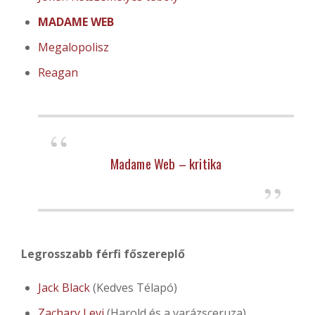
MADAME WEB
Megalopolisz
Reagan
Madame Web – kritika
Legrosszabb férfi főszereplő
Jack Black
(Kedves Télapó)
Zachary Levi
(Harold és a varázsceruza)