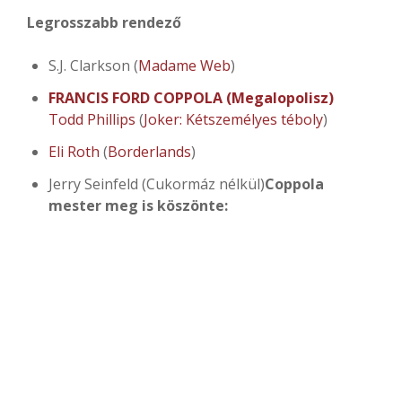
Legrosszabb rendező
S.J. Clarkson (
Madame Web
)
FRANCIS FORD COPPOLA
(Megalopolisz)
Todd Phillips
(
Joker: Kétszemélyes téboly
)
Eli Roth
(
Borderlands
)
Jerry Seinfeld (Cukormáz nélkül)
Coppola
mester meg is köszönte: