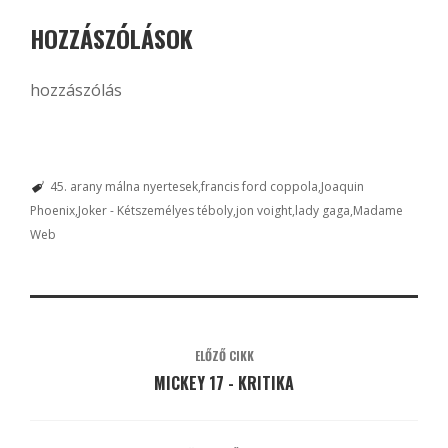
HOZZÁSZÓLÁSOK
hozzászólás
45. arany málna nyertesek
francis ford coppola
Joaquin
Phoenix
Joker - Kétszemélyes téboly
jon voight
lady gaga
Madame
Web
ELŐZŐ CIKK
MICKEY 17 - KRITIKA