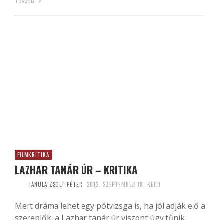
Tovább
FILMKRITIKA
LAZHAR TANÁR ÚR – KRITIKA
HANULA ZSOLT PÉTER
2012. SZEPTEMBER 18. KEDD
Mert dráma lehet egy pótvizsga is, ha jól adják elő a
szereplők, a Lazhar tanár úr viszont úgy tűnik,