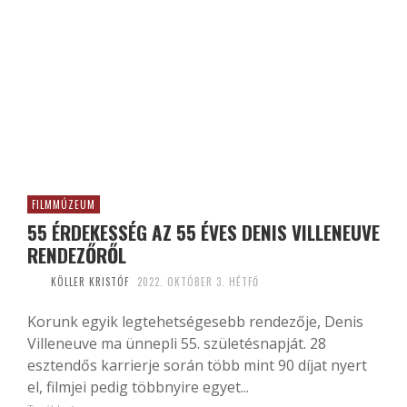
FILMMÚZEUM
55 ÉRDEKESSÉG AZ 55 ÉVES DENIS VILLENEUVE
RENDEZŐRŐL
KÖLLER KRISTÓF
2022. OKTÓBER 3. HÉTFŐ
Korunk egyik legtehetségesebb rendezője, Denis
Villeneuve ma ünnepli 55. születésnapját. 28
esztendős karrierje során több mint 90 díjat nyert
el, filmjei pedig többnyire egyet...