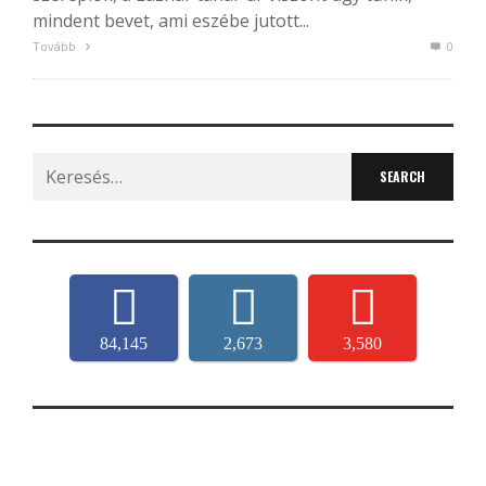
mindent bevet, ami eszébe jutott...
Tovább
0
Search
for:
84,145
2,673
3,580