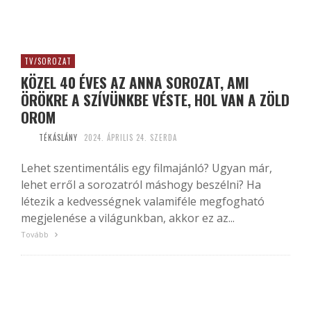
TV/SOROZAT
KÖZEL 40 ÉVES AZ ANNA SOROZAT, AMI
ÖRÖKRE A SZÍVÜNKBE VÉSTE, HOL VAN A ZÖLD
OROM
TÉKÁSLÁNY
2024. ÁPRILIS 24. SZERDA
Lehet szentimentális egy filmajánló? Ugyan már,
lehet erről a sorozatról máshogy beszélni? Ha
létezik a kedvességnek valamiféle megfogható
megjelenése a világunkban, akkor ez az...
Tovább