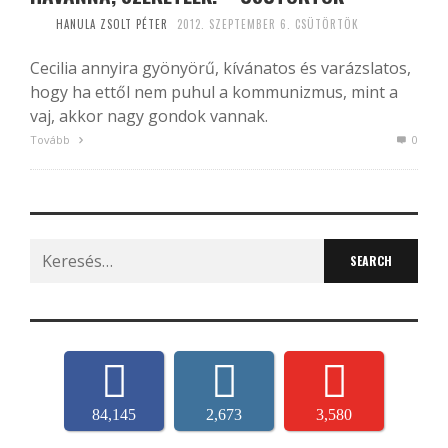
HANULA ZSOLT PÉTER
2012. SZEPTEMBER 6. CSÜTÖRTÖK
Cecilia annyira gyönyörű, kívánatos és varázslatos,
hogy ha ettől nem puhul a kommunizmus, mint a
vaj, akkor nagy gondok vannak.
Tovább
0
Search
for:
84,145
2,673
3,580