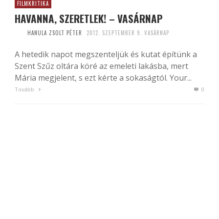
FILMKRITIKA
HAVANNA, SZERETLEK! – VASÁRNAP
HANULA ZSOLT PÉTER
2012. SZEPTEMBER 9. VASÁRNAP
A hetedik napot megszenteljük és kutat építünk a
Szent Szűz oltára köré az emeleti lakásba, mert
Mária megjelent, s ezt kérte a sokaságtól. Your...
Tovább
0