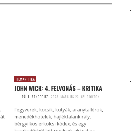
FILMKRITIKA
JOHN WICK: 4. FELVONÁS – KRITIKA
PÁL L. BENDEGÚZ
2023. MÁRCIUS 23. CSÜTÖRTÖK
A
Fegyverek, kocsik, kutyák, aranytallérok,
gát
menedékhotelek, hajléktalankirály,
bérgyilkos erkölcsi kódex, és egy
kaszkadőrből lett rendező, aki ezt az