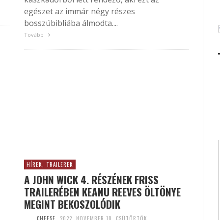
egészet az immár négy részes
bosszúbibliába álmodta....
Tovább
HÍREK, TRAILEREK
A JOHN WICK 4. RÉSZÉNEK FRISS
TRAILERÉBEN KEANU REEVES ÖLTÖNYE
MEGINT BEKOSZOLÓDIK
CHEESE
2022. NOVEMBER 10. CSÜTÖRTÖK