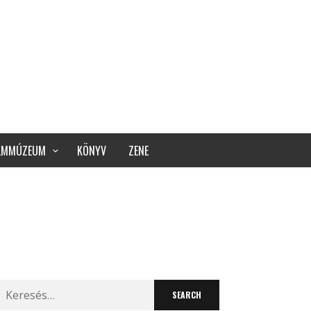
ILMMÚZEUM
KÖNYV
ZENE
Search
for: