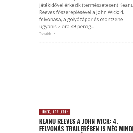
játékidővel érkezik (természetesen) Kean
Reeves főszereplésével a John Wick: 4.
felvonása, a golyózápor és csontzene
ugyanis 2 óra 49 percig...
Tovább
HÍREK, TRAILEREK
KEANU REEVES A JOHN WICK: 4.
FELVONÁS TRAILERÉBEN IS MÉG MIND