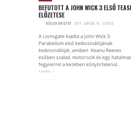
BEFUTOTT A JOHN WICK 3 ELSŐ TEAS
ELŐZETESE
KÖLLER KRISTÓF
2019. JANUÁR 16. SZERDA
A Lionsgate kiadta a John Wick 3:
Parabellum első kedvcsinálójának
kedvcsinálóját, amiben Keanu Reeves
esőben szalad, motorozik és egy hatalma
fegyverrel a kezében könyörtelenül...
Tovább