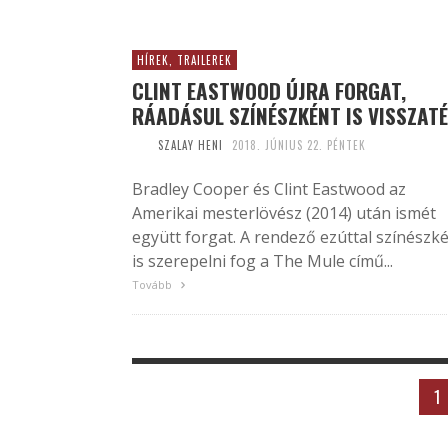
HÍREK, TRAILEREK
CLINT EASTWOOD ÚJRA FORGAT,
RÁADÁSUL SZÍNÉSZKÉNT IS VISSZAT
SZALAY HENI
2018. JÚNIUS 22. PÉNTEK
Bradley Cooper és Clint Eastwood az
Amerikai mesterlövész (2014) után ismét
együtt forgat. A rendező ezúttal színészk
is szerepelni fog a The Mule című...
Tovább
1