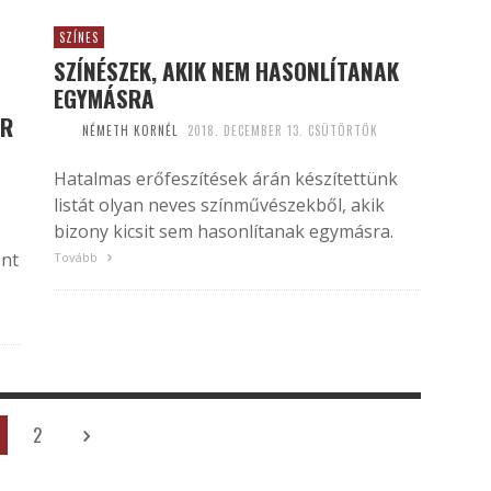
SZÍNES
SZÍNÉSZEK, AKIK NEM HASONLÍTANAK
EGYMÁSRA
ÉR
NÉMETH KORNÉL
2018. DECEMBER 13. CSÜTÖRTÖK
Hatalmas erőfeszítések árán készítettünk
listát olyan neves színművészekből, akik
bizony kicsit sem hasonlítanak egymásra.
ént
Tovább
2