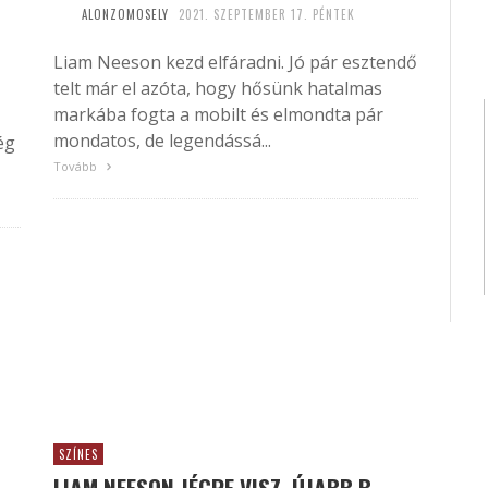
ALONZOMOSELY
2021. SZEPTEMBER 17. PÉNTEK
Liam Neeson kezd elfáradni. Jó pár esztendő
telt már el azóta, hogy hősünk hatalmas
markába fogta a mobilt és elmondta pár
mondatos, de legendássá...
ég
Tovább
SZÍNES
LIAM NEESON JÉGRE VISZ, ÚJABB B-