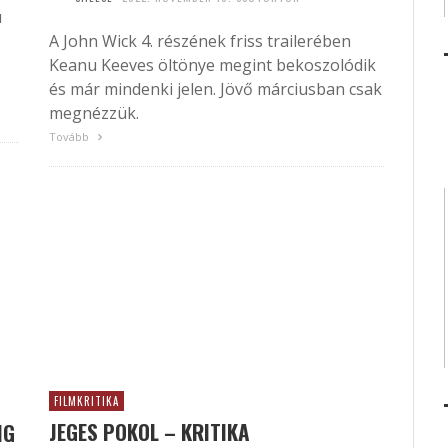
u
A John Wick 4. részének friss trailerében
Keanu Keeves öltönye megint bekoszolódik
és már mindenki jelen. Jövő márciusban csak
megnézzük.
Tovább
FILMKRITIKA
JEGES POKOL – KRITIKA
IG