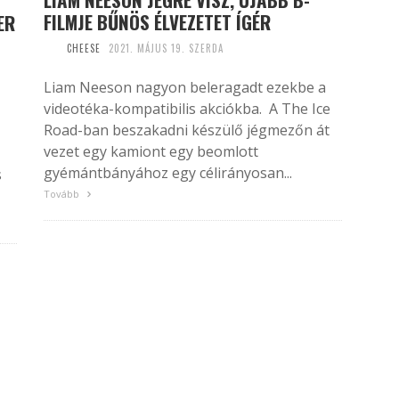
FILMJE BŰNÖS ÉLVEZETET ÍGÉR
ER
CHEESE
2021. MÁJUS 19. SZERDA
Liam Neeson nagyon beleragadt ezekbe a
videotéka-kompatibilis akciókba. A The Ice
Road-ban beszakadni készülő jégmezőn át
vezet egy kamiont egy beomlott
gyémántbányához egy célirányosan...
s
Tovább