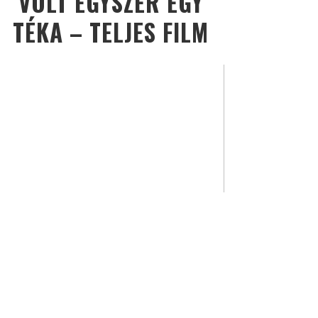
VOLT EGYSZER EGY
TÉKA – TELJES FILM