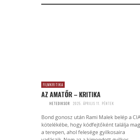
FILMKRITIKA
AZ AMATŐR – KRITIKA
HETEDIKSOR
2025. ÁPRILIS 11. PÉNTEK
Bond gonosz után Rami Malek belép a CI
kötelékébe, hogy kódfejtőként találja ma
a terepen, ahol felesége gyilkosaira
vadászik. Nem az a kimondott gyilkos...