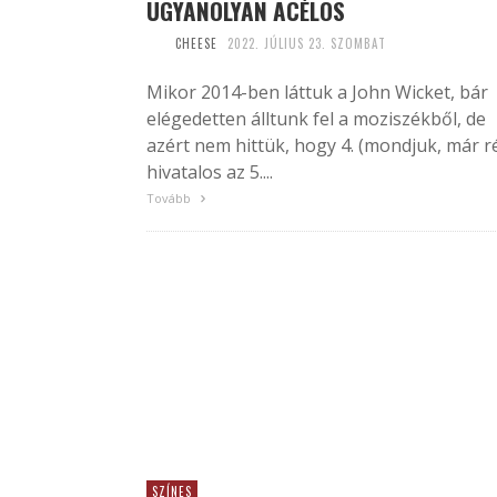
UGYANOLYAN ACÉLOS
CHEESE
2022. JÚLIUS 23. SZOMBAT
Mikor 2014-ben láttuk a John Wicket, bár
elégedetten álltunk fel a moziszékből, de
azért nem hittük, hogy 4. (mondjuk, már r
hivatalos az 5....
Tovább
SZÍNES