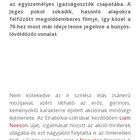
az egyszemélyes igazságosztók csapatába. A
Jeges pokol sokadik, hasonló alapokra
felfűzött megoldóemberes filmje, így közel a
70-hez most már ideje lenne jegelnie a bunyós-
lövöldözős vonalat
.
Nem kötekedve az ír színész más zsánerű
mozijaival, azért látható az erős, gerinces,
keményöklű karakterre épített akcióinak minőségi
lejtmenete. Az Elrabolva-szériával kezdődően
Liam
Neeson
újat, izgalmasat hozott az akció-thrillerek
világába és ezt nagyjából folytatta is az Ismeretlen