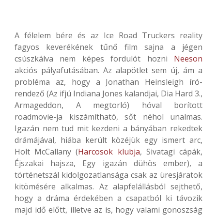
A félelem bére és az Ice Road Truckers reality
fagyos keverékének tűnő film sajna a jégen
csúszkálva nem képes fordulót hozni
Neeson
akciós pályafutásában. Az alapötlet sem új, ám a
probléma az, hogy a Jonathan Heinsleigh író-
rendező (Az ifjú Indiana Jones kalandjai, Dia Hard 3.,
Armageddon, A megtorló) hóval borított
roadmovie-ja kiszámítható, sőt néhol unalmas.
Igazán nem tud mit kezdeni a bányában rekedtek
drámájával, hiába került közéjük egy ismert arc,
Holt McCallany (
Harcosok klubja
, Sivatagi cápák,
Éjszakai hajsza, Egy igazán dühös ember), a
történetszál kidolgozatlansága csak az üresjáratok
kitömésére alkalmas. Az alapfelállásból sejthető,
hogy a dráma érdekében a csapatból ki távozik
majd idő előtt, illetve az is, hogy valami gonoszság