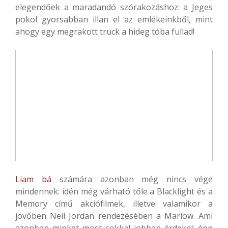
elegendőek a maradandó szórakozáshoz: a Jeges
pokol gyorsabban illan el az emlékeinkből, mint
ahogy egy megrakott truck a hideg tóba fullad!
Liam bá
számára azonban még nincs vége
mindennek: idén még várható tőle a Blacklight és a
Memory című akciófilmek, illetve valamikor a
jövőben Neil Jordan rendezésében a Marlow. Ami
azonban minket most sokkal jobban érdekel: épp