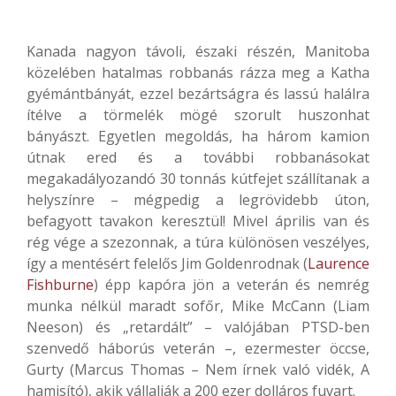
Kanada nagyon távoli, északi részén, Manitoba
közelében hatalmas robbanás rázza meg a Katha
gyémántbányát, ezzel bezártságra és lassú halálra
ítélve a törmelék mögé szorult huszonhat
bányászt. Egyetlen megoldás, ha három kamion
útnak ered és a további robbanásokat
megakadályozandó 30 tonnás kútfejet szállítanak a
helyszínre – mégpedig a legrövidebb úton,
befagyott tavakon keresztül! Mivel április van és
rég vége a szezonnak, a túra különösen veszélyes,
így a mentésért felelős Jim Goldenrodnak (
Laurence
Fishburne
) épp kapóra jön a veterán és nemrég
munka nélkül maradt sofőr, Mike McCann (Liam
Neeson) és „retardált” – valójában PTSD-ben
szenvedő háborús veterán –, ezermester öccse,
Gurty (Marcus Thomas – Nem írnek való vidék, A
hamisító), akik vállalják a 200 ezer dolláros fuvart.