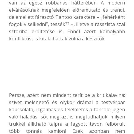
van az egész robbanás hátterében. A modern
elvárásoknak megfelelően előremutató és trendi,
de emellett fárasztó Tantoo karaktere – „fehérként
fogok viselkedni”, tessék?? –, illetve a rasszista szál
sztoriba erőltetése is. Ennél azért komolyabb
konfliktust is kitalálhattak volna a készítők.
Persze, azért nem mindent terít be a kritikalavina:
szívet melengető és olykor drámai a testvérpár
kapcsolata, izgalmas és félelmetes a táncoló jégen
való haladás, sőt még azt is megtudhatjuk, milyen
trükkel állítható talpra a fagyott tavon felborult
több tonnás kamion! Ezek azonban nem