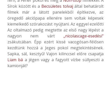
férfi, a Fehér pokol és még a
Non-stop
filmekkel. A
Sírok között és a
Becsületes tolvaj
által behatárolt
filmek már a látott panelekből építkezve, az
öregedő akciópapa ellenére sem voltak képesek
kiemelkedő szórakozást nyújtani. Az eggyel ezelőtti
Az oltalmazó pedig megtette az első nagy lépést a
nagyon nem várt
„nicolascage-esedési”
zsákutcában. Épp ezért kissé vacogósan-félősen
kezdtünk hozzá a Jeges pokol megtekintésének.
Sapka, sál, kesztyű! Vajon kilinccsel előre csapatja
Liam bá
a jégen vagy a fagyott vízbe süllyeszti a
kamionját?