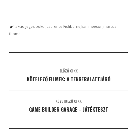
akció
jeges pokol
Laurence Fishburne
liam neeson
marcus
thomas
ELŐZŐ CIKK
KÖTELEZŐ FILMEK: A TENGERALATTJÁRÓ
KÖVETKEZŐ CIKK
GAME BUILDER GARAGE – JÁTÉKTESZT