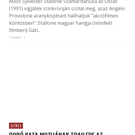
Most Sylvester Stallone Szamaritánusa az Oscar
(1991) vígjáték szinkronján szólal meg, azaz Angelo
Provolone aranyköpéseit hallhatjuk "akciófilmes
köntösben". Stallone magyar hangja (mindkét
filmben) Gáti...
Tovább
SZÍNES
DOBÓ KATA MOZIJÁNAK TRAILERE AZ