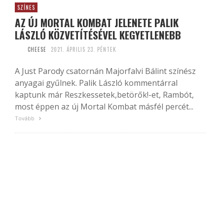
SZÍNES
AZ ÚJ MORTAL KOMBAT JELENETE PALIK
LÁSZLÓ KÖZVETÍTÉSÉVEL KEGYETLENEBB
CHEESE
2021. ÁPRILIS 23. PÉNTEK
A Just Parody csatornán Majorfalvi Bálint színész
anyagai gyűlnek. Palik László kommentárral
kaptunk már Reszkessetek,betörők!-et, Rambót,
most éppen az új Mortal Kombat másfél percét...
Tovább