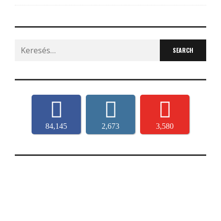
Search
for:
84,145
2,673
3,580