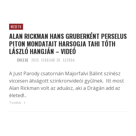
WEBTV
ALAN RICKMAN HANS GRUBERKÉNT PERSELUS
PITON MONDATAIT HARSOGJA TAHI TÓTH
LÁSZLÓ HANGJÁN – VIDEÓ
CHEESE
2025. FEBRUÁR 26. SZERDA
A Just Parody csatornán Majorfalvi Bálint színész
viccesen átvágott szinkronvideói gyűlnek. Itt most
Alan Rickman volt az aduász, aki a Drágán add az
életed!...
Tovább