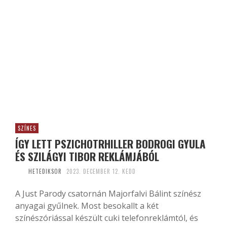
SZÍNES
ÍGY LETT PSZICHOTRHILLER BODROGI GYULA
ÉS SZILÁGYI TIBOR REKLÁMJÁBÓL
HETEDIKSOR
2023. DECEMBER 12. KEDD
A Just Parody csatornán Majorfalvi Bálint színész
anyagai gyűlnek. Most besokallt a két
színészóriással készült cuki telefonreklámtól, és