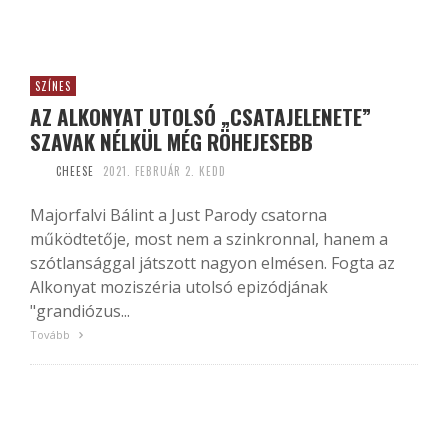
SZÍNES
AZ ALKONYAT UTOLSÓ „CSATAJELENETE”
SZAVAK NÉLKÜL MÉG RÖHEJESEBB
CHEESE
2021. FEBRUÁR 2. KEDD
Majorfalvi Bálint a Just Parody csatorna
működtetője, most nem a szinkronnal, hanem a
szótlansággal játszott nagyon elmésen. Fogta az
Alkonyat moziszéria utolsó epizódjának
"grandiózus...
Tovább