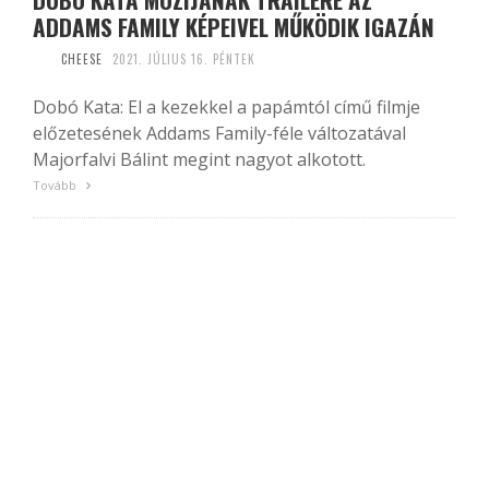
ADDAMS FAMILY KÉPEIVEL MŰKÖDIK IGAZÁN
CHEESE
2021. JÚLIUS 16. PÉNTEK
Dobó Kata: El a kezekkel a papámtól című filmje
előzetesének Addams Family-féle változatával
Majorfalvi Bálint megint nagyot alkotott.
Tovább