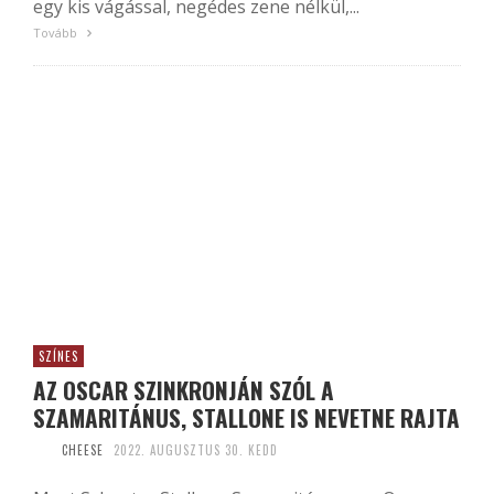
egy kis vágással, negédes zene nélkül,...
Tovább
SZÍNES
AZ OSCAR SZINKRONJÁN SZÓL A
SZAMARITÁNUS, STALLONE IS NEVETNE RAJTA
CHEESE
2022. AUGUSZTUS 30. KEDD