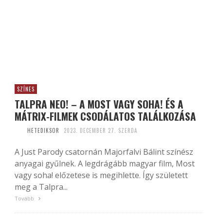
SZÍNES
TALPRA NEO! – A MOST VAGY SOHA! ÉS A
MÁTRIX-FILMEK CSODÁLATOS TALÁLKOZÁSA
HETEDIKSOR
2023. DECEMBER 27. SZERDA
A Just Parody csatornán Majorfalvi Bálint színész
anyagai gyűlnek. A legdrágább magyar film, Most
vagy soha! előzetese is megihlette. Így született
meg a Talpra...
Tovább