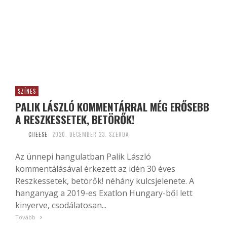
SZÍNES
PALIK LÁSZLÓ KOMMENTÁRRAL MÉG ERŐSEBB
A RESZKESSETEK, BETÖRŐK!
CHEESE
2020. DECEMBER 23. SZERDA
Az ünnepi hangulatban Palik László
kommentálásával érkezett az idén 30 éves
Reszkessetek, betörők! néhány kulcsjelenete. A
hanganyag a 2019-es Exatlon Hungary-ből lett
kinyerve, csodálatosan...
Tovább