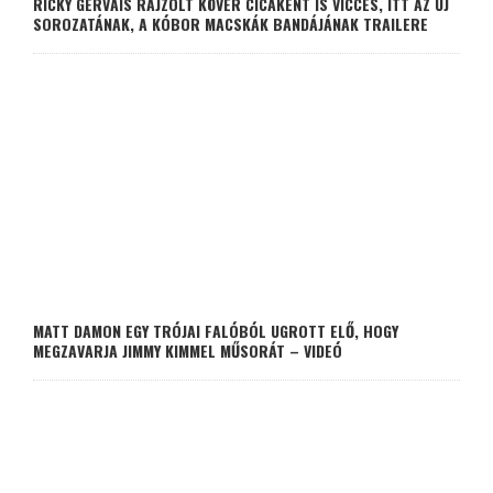
RICKY GERVAIS RAJZOLT KÖVÉR CICAKÉNT IS VICCES, ITT AZ ÚJ
SOROZATÁNAK, A KÓBOR MACSKÁK BANDÁJÁNAK TRAILERE
MATT DAMON EGY TRÓJAI FALÓBÓL UGROTT ELŐ, HOGY
MEGZAVARJA JIMMY KIMMEL MŰSORÁT – VIDEÓ