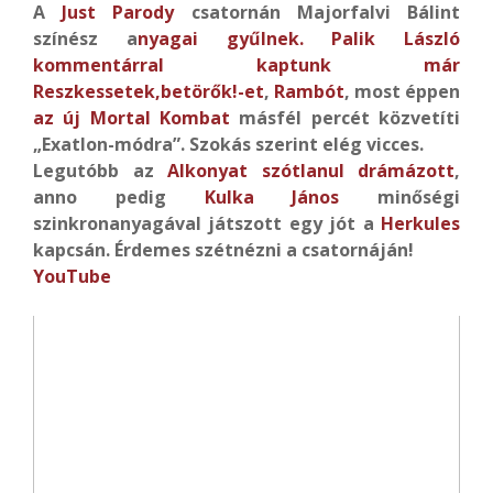
A
Just Parody
csatornán Majorfalvi Bálint
színész a
nyagai gyűlnek.
Palik László
kommentárral kaptunk már
Reszkessetek,betörők!-et
,
Rambót
, most éppen
az új Mortal Kombat
másfél percét közvetíti
„Exatlon-módra”. Szokás szerint elég vicces.
Legutóbb az
Alkonyat szótlanul drámázott
,
anno pedig
Kulka János
minőségi
szinkronanyagával játszott egy jót a
Herkules
kapcsán. Érdemes szétnézni a csatornáján!
YouTube