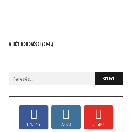
A HÉT RÖHÖGÉSEI (604.)
Search
for:
84,145
2,673
3,580