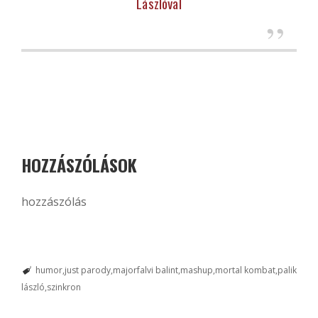
Lászlóval
HOZZÁSZÓLÁSOK
hozzászólás
humor
just parody
majorfalvi balint
mashup
mortal kombat
palik
lászló
szinkron