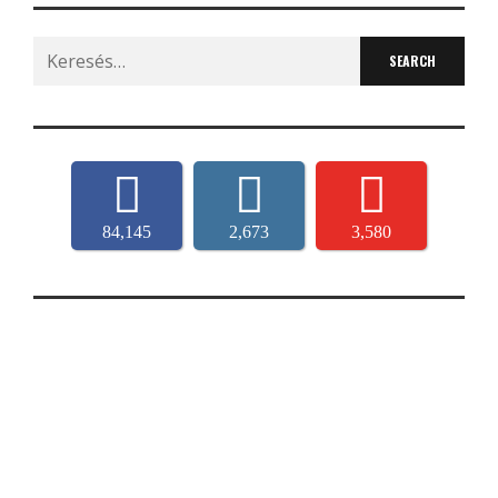
Search
for:
84,145
2,673
3,580