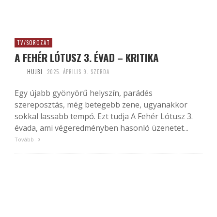
TV/SOROZAT
A FEHÉR LÓTUSZ 3. ÉVAD – KRITIKA
HUJBI
2025. ÁPRILIS 9. SZERDA
Egy újabb gyönyörű helyszín, parádés
szereposztás, még betegebb zene, ugyanakkor
sokkal lassabb tempó. Ezt tudja A Fehér Lótusz 3.
évada, ami végeredményben hasonló üzenetet...
Tovább