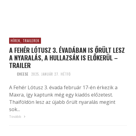
HÍREK, TRAILEREK
A FEHÉR LÓTUSZ 3. ÉVADÁBAN IS ŐRÜLT LESZ
A NYARALÁS, A HULLAZSÁK IS ELŐKERÜL –
TRAILER
CHEESE
2025. JANUÁR 27. HÉTFŐ
A Fehér Lótusz 3. évada február 17-én érkezik a
Maxra, így kaptunk még egy kiadós előzetest.
Thaiföldön lesz az újabb őrült nyaralás megint
sok...
Tovább