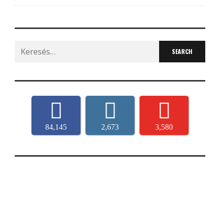
Search
for:
84,145
2,673
3,580